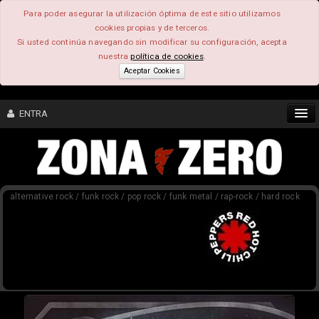
Para poder asegurar la utilización óptima de este sitio utilizamos
cookies propias y de terceros.
Si usted continúa navegando sin modificar su configuración, acepta
nuestra
política de cookies
.
Aceptar Cookies
ENTRA
CONTENIDO
alternative rock / funk rock / pop rock / funk metal / rap-rock / hard rock
COMUNIDAD
FEEEDBACK
FOROS