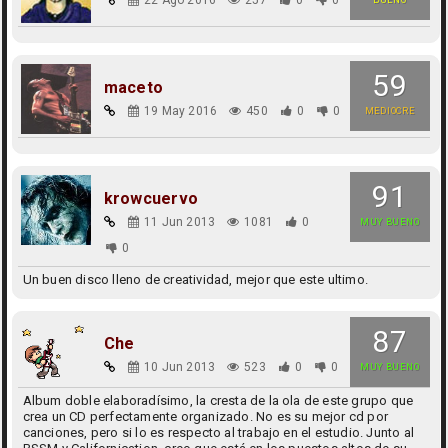
59
maceto
19 May 2016
450
0
0
MEDIOCRE
91
krowcuervo
11 Jun 2013
1081
0
MUY BUENO
0
Un buen disco lleno de creatividad, mejor que este ultimo.
87
Che
10 Jun 2013
523
0
0
MUY BUENO
Album doble elaboradísimo, la cresta de la ola de este grupo que
crea un CD perfectamente organizado. No es su mejor cd por
canciones, pero si lo es respecto al trabajo en el estudio. Junto al