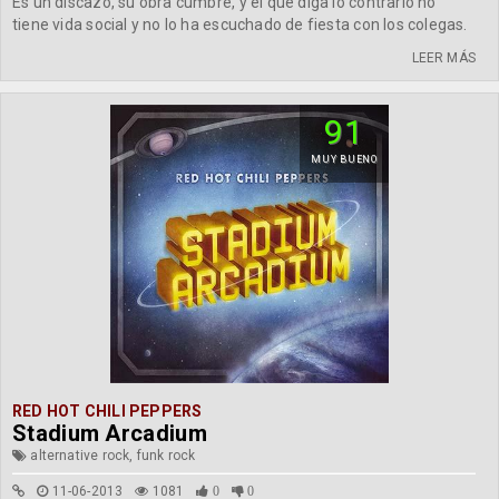
Es un discazo, su obra cumbre, y el que diga lo contrario no
tiene vida social y no lo ha escuchado de fiesta con los colegas.
LEER MÁS
91
MUY BUENO
RED HOT CHILI PEPPERS
Stadium Arcadium
alternative rock, funk rock
11-06-2013
1081
0
0