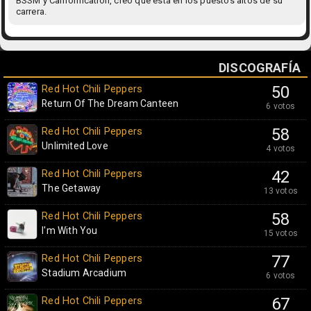
BSSM y Californication, creo que está en los puestos altos de su
carrera.
DISCOGRAFÍA
Red Hot Chili Peppers
50
Return Of The Dream Canteen
6 votos
Red Hot Chili Peppers
58
Unlimited Love
4 votos
Red Hot Chili Peppers
42
The Getaway
13 votos
Red Hot Chili Peppers
58
I'm With You
15 votos
Red Hot Chili Peppers
77
Stadium Arcadium
6 votos
Red Hot Chili Peppers
67