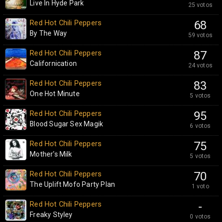
Live In Hyde Park
25 votos
Red Hot Chili Peppers
68
By The Way
59 votos
Red Hot Chili Peppers
87
Californication
24 votos
Red Hot Chili Peppers
83
One Hot Minute
5 votos
Red Hot Chili Peppers
95
Blood Sugar Sex Magik
6 votos
Red Hot Chili Peppers
75
Mother's Milk
5 votos
Red Hot Chili Peppers
70
The Uplift Mofo Party Plan
1 voto
Red Hot Chili Peppers
-
Freaky Styley
0 votos