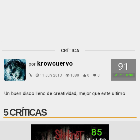
CRÍTICA
krowcuervo
91
por
11 Jun 2013
1080
0
0
MUY BUENO
Un buen disco lleno de creatividad, mejor que este ultimo.
5 CRÍTICAS
85
MUY BUENO