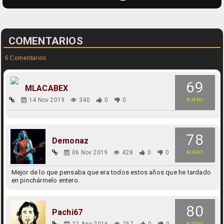
COMENTARIOS
6 Comentarios
69
MLACABEX
14 Nov 2019
340
0
0
BUENO
78
Demonaz
06 Nov 2019
428
0
0
BUENO
Mejor de lo que pensaba que era todos estos años que he tardado
en pinchármelo entero.
80
Pachi67
22 Ago 2016
257
0
0
BUENO