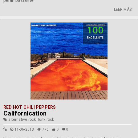
pelan bastante
LEER MÁS
100
EXCELENTE
RED HOT CHILI PEPPERS
Californication
alternative rock, funk rock
11-06-2013
776
0
0