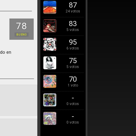
87
24 votos
83
78
5 votos
BUENO
95
6 votos
ado en
75
5 votos
70
1 voto
-
0 votos
-
0 votos