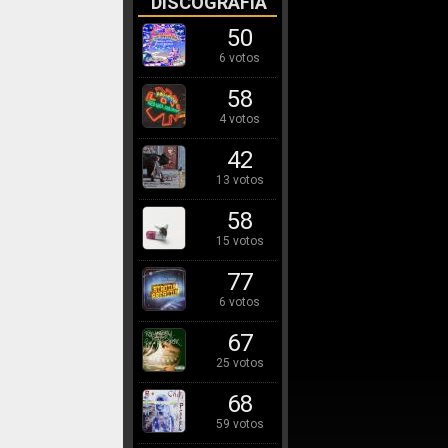
DISCOGRAFÍA
50
6 votos
58
4 votos
42
13 votos
58
15 votos
77
6 votos
67
25 votos
68
59 votos