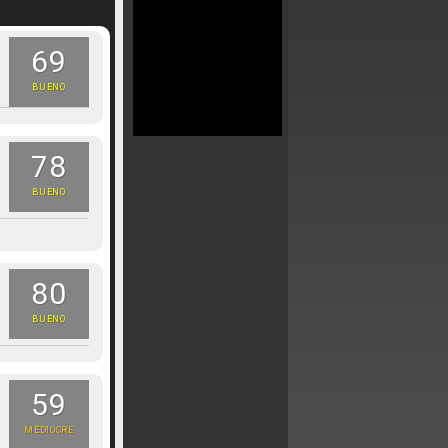
69
BUENO
78
BUENO
80
BUENO
59
MEDIOCRE