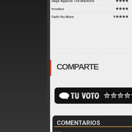
Rage Against The Machine
Incubus
Faith No More
COMPARTE
COMENTARIOS