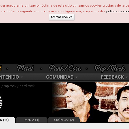
der asegurar la utilización óptima de este sitio utilizamos cookies propias y de terce
d continúa navegando sin modificar su configuración, acepta nuestra
política de coo
Aceptar Cookies
NTENIDO
COMUNIDAD
FEEDBACK
 / rap-rock / hard rock
S (14)
MEDIA (4)
CRÓNICAS (2)