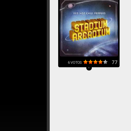
77
6
VOTOS
+