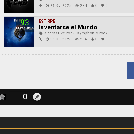
26-07-2025
234
0
0
93
ESTIRPE
Inventarse el Mundo
MUY BUENO
alternative rock, symphonic rock
15-03-2025
206
0
0