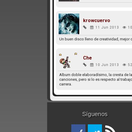
krowcuervo
11 Jun 2013
10
Un buen disco lleno de creatividad, mejor 
Che
10 Jun 2013
5
Album doble elaboradísimo, la cresta de l
canciones, pero si lo es respecto al trabaj
carrera.
Síguenos