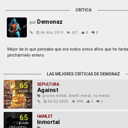
CRÍTICA
Demonaz
por
06 Nov 2019
427
0
0
Mejor de lo que pensaba que era todos estos años que he tard
pinchármelo entero.
LAS MEJORES CRÍTICAS DE DEMONAZ
65
SEPULTURA
Against
BUENO
groove metal, death metal, nu metal
02-02-2026
395
0
0
65
HAMLET
Inmortal
BUENO