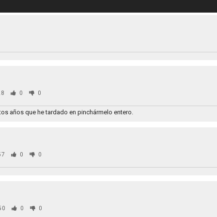
28
0
0
tos años que he tardado en pinchármelo entero.
57
0
0
50
0
0