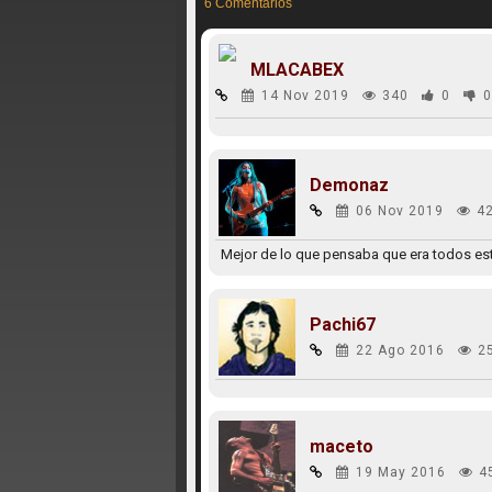
6 Comentarios
MLACABEX
14 Nov 2019
340
0
0
Demonaz
06 Nov 2019
4
Mejor de lo que pensaba que era todos es
Pachi67
22 Ago 2016
2
maceto
19 May 2016
4