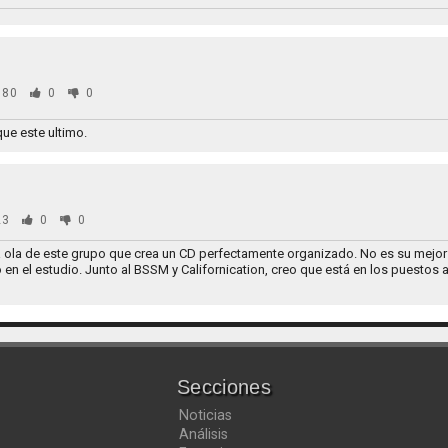
80
0
0
que este ultimo.
23
0
0
a ola de este grupo que crea un CD perfectamente organizado. No es su mejor
o en el estudio. Junto al BSSM y Californication, creo que está en los puestos 
Secciones
Noticias
Análisis