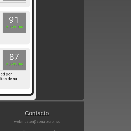
91
MUY BUENO
87
MUY BUENO
 cd por
altos de su
Contacto
webmaster@zona-zero.net