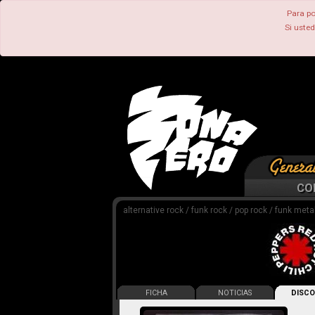
Para po
Si uste
CO
alternative rock / funk rock / pop rock / funk metal
FICHA
NOTICIAS
DISCO