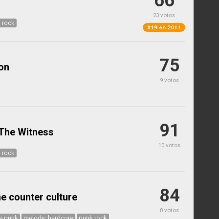
66
23 votos
 rock
#19 en 2011
75
on
9 votos
91
 The Witness
10 votos
 rock
84
he counter culture
8 votos
e punk
melodic hardcore
punk rock