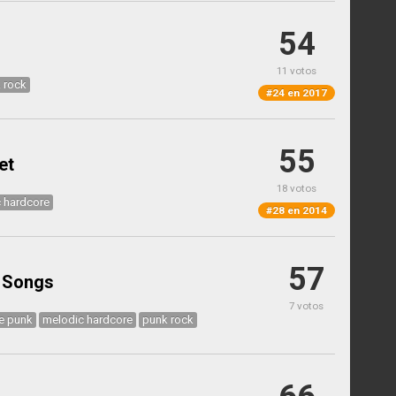
54
11 votos
 rock
#24 en 2017
55
et
18 votos
 hardcore
#28 en 2014
57
 Songs
7 votos
e punk
melodic hardcore
punk rock