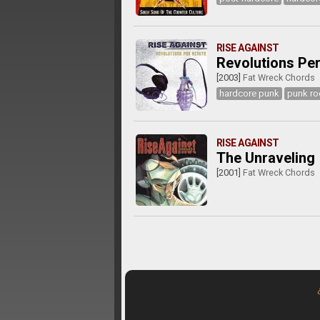
RISE AGAINST
Revolutions Pe
[2003]
Fat Wreck Chords
hardcore punk
punk ro
RISE AGAINST
The Unraveling
[2001]
Fat Wreck Chords