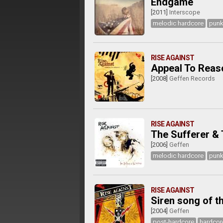
Endgame
[2011]
Interscope
melodic hardcore
punk
RISE AGAINST
Appeal To Reas
[2008]
Geffen Records
RISE AGAINST
The Sufferer &
[2006]
Geffen
melodic hardcore
punk
RISE AGAINST
Siren song of t
[2004]
Geffen
post-hardcore
hardcor