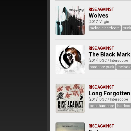
RISE AGAINST
Wolves
[2017]
Virgin
melodic hardcore
punk
RISE AGAINST
The Black Mark
[2014]
DGC
/
Interscope
hardcore punk
melodic
RISE AGAINST
Long Forgotten
[2013]
DGC
/
Interscope
post-hardcore
hardcor
RISE AGAINST