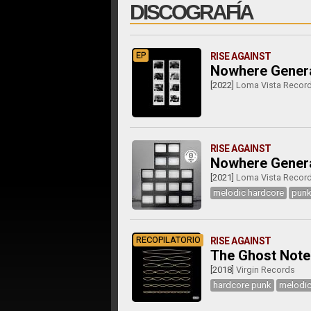
DISCOGRAFÍA
EP
RISE AGAINST
Nowhere Generat
[2022]
Loma Vista Recor
RISE AGAINST
Nowhere Gener
[2021]
Loma Vista Recor
melodic hardcore
punk
RECOPILATORIO
RISE AGAINST
The Ghost Note
[2018]
Virgin Records
hardcore punk
melodic