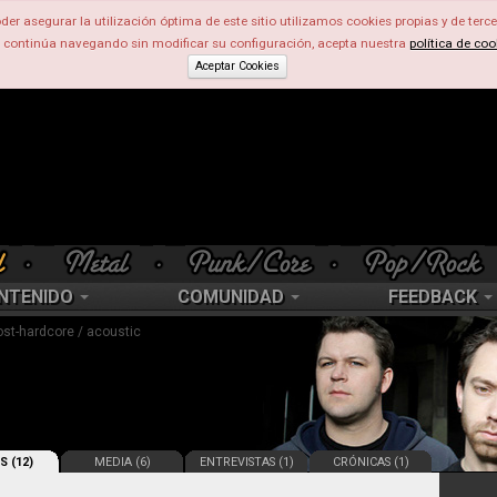
der asegurar la utilización óptima de este sitio utilizamos cookies propias y de terce
d continúa navegando sin modificar su configuración, acepta nuestra
política de coo
Aceptar Cookies
NTENIDO
COMUNIDAD
FEEDBACK
ost-hardcore / acoustic
S (12)
MEDIA (6)
ENTREVISTAS (1)
CRÓNICAS (1)