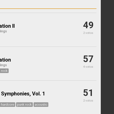
49
ion II
dings
2 votos
57
ation
dings
4 votos
 rock
51
 Symphonies, Vol. 1
2 votos
 hardcore
punk rock
acoustic