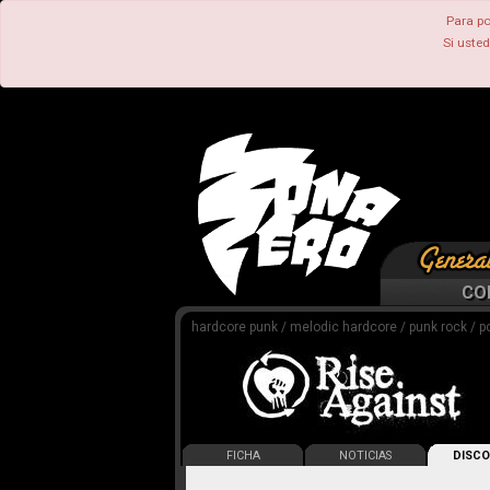
Para po
Si uste
CO
hardcore punk / melodic hardcore / punk rock / p
FICHA
NOTICIAS
DISCO