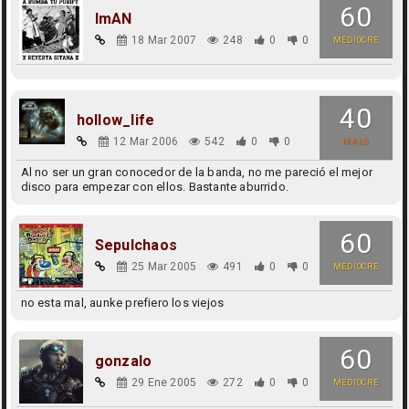
60
ImAN
18 Mar 2007
248
0
0
MEDIOCRE
40
hollow_life
12 Mar 2006
542
0
0
MALO
Al no ser un gran conocedor de la banda, no me pareció el mejor
disco para empezar con ellos. Bastante aburrido.
60
Sepulchaos
25 Mar 2005
491
0
0
MEDIOCRE
no esta mal, aunke prefiero los viejos
60
gonzalo
29 Ene 2005
272
0
0
MEDIOCRE