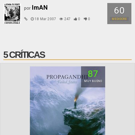
ImAN
60
por
18 Mar 2007
247
0
0
MEDIOCRE
5 CRÍTICAS
87
MUY BUENO