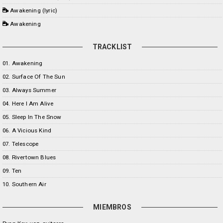
Awakening (lyric)
Awakening
TRACKLIST
01. Awakening
02. Surface Of The Sun
03. Always Summer
04. Here I Am Alive
05. Sleep In The Snow
06. A Vicious Kind
07. Telescope
08. Rivertown Blues
09. Ten
10. Southern Air
MIEMBROS