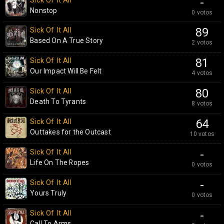
Sick Of It All
-
Nonstop
0 votos
Sick Of It All
89
Based On A True Story
2 votos
Sick Of It All
81
Our Impact Will Be Felt
4 votos
Sick Of It All
80
Death To Tyrants
8 votos
Sick Of It All
64
Outtakes for the Outcast
10 votos
Sick Of It All
-
Life On The Ropes
0 votos
Sick Of It All
-
Yours Truly
0 votos
Sick Of It All
-
Call To Arms