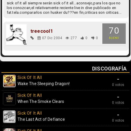
sick of it all siempre serán sick of it all...aconsejo,para los que no
los conozcan,el relativamente reciente live in dive publicado en
fat.tela.compararlos con husker du???en fin,criticas son criticas...
70
treecool1
07 Dic 2004
277
0
0
BUENO
DISCOGRAFÍA
Sick Of It All
-
Wake The Sleeping Dragon!
0 votos
Sick Of It All
-
When The Smoke Clears
0 votos
Sick Of It All
-
The Last Act of Defiance
0 votos