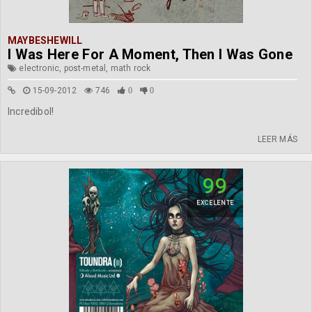
MAYBESHEWILL
I Was Here For A Moment, Then I Was Gone
electronic, post-metal, math rock
15-09-2012
746
0
0
Incredibol!
LEER MÁS
99
EXCELENTE