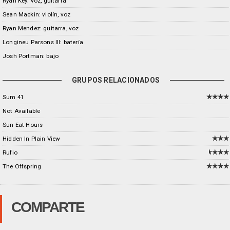
Ryan Key: voz, guitarra
Sean Mackin: violín, voz
Ryan Mendez: guitarra, voz
Longineu Parsons III: batería
Josh Portman: bajo
GRUPOS RELACIONADOS
Sum 41
Not Available
Sun Eat Hours
Hidden In Plain View
Rufio
The Offspring
COMPARTE