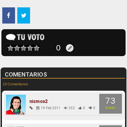
COMENTARIOS
10 Comentarios
73
nismox2
19 Feb 2011
232
0
0
BUENO