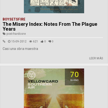
BOYSETSFIRE
The Misery Index: Notes From The Plague
Years
post-hardcore
15-09-2012
621
0
0
Casi una obra maestra
LEER MÁS
70
BUENO