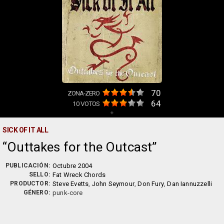
70
ZONA-ZERO
64
10
VOTOS
+
SICK OF IT ALL
Outtakes for the Outcast
PUBLICACIÓN:
Octubre 2004
SELLO:
Fat Wreck Chords
PRODUCTOR:
Steve Evetts
,
John Seymour
,
Don Fury
,
Dan Iannuzzelli
GÉNERO:
punk-core