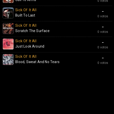
0 votos
Sick Of It All
-
Built To Last
0 votos
Sick Of It All
-
Scratch The Surface
0 votos
Sick Of It All
-
Just Look Around
0 votos
Sick Of It All
-
Blood, Sweat And No Tears
0 votos