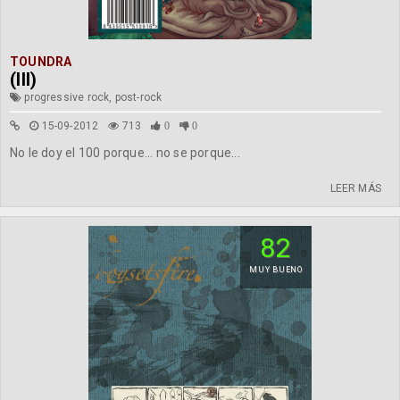
TOUNDRA
(III)
progressive rock, post-rock
15-09-2012
713
0
0
No le doy el 100 porque... no se porque...
LEER MÁS
82
MUY BUENO