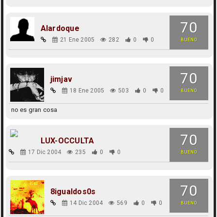
70
Alardoque
21 Ene 2005
282
0
0
BUENO
70
jimjav
18 Ene 2005
503
0
0
BUENO
no es gran cosa
70
LUX-OCCULTA
17 Dic 2004
235
0
0
BUENO
70
8igualdos0s
14 Dic 2004
569
0
0
BUENO