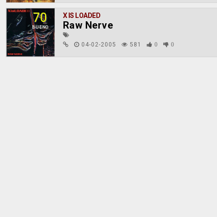
70
X IS LOADED
Raw Nerve
BUENO
04-02-2005
581
0
0