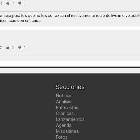
9
0
0
.aconsejo,para los que no los conozcan,el relativamente reciente live in dive pub
criticas son criticas...
7
0
0
Secciones
Noticias
Análisis
Entrevistas
Crónicas
Lanzamientos
Agenda
Miscelánea
Foros