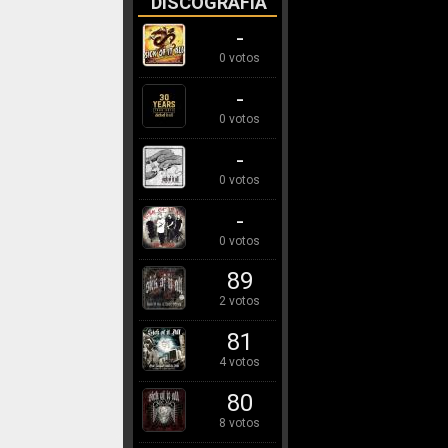
DISCOGRAFÍA
-
0 votos
-
0 votos
-
0 votos
-
0 votos
89
2 votos
81
4 votos
80
8 votos