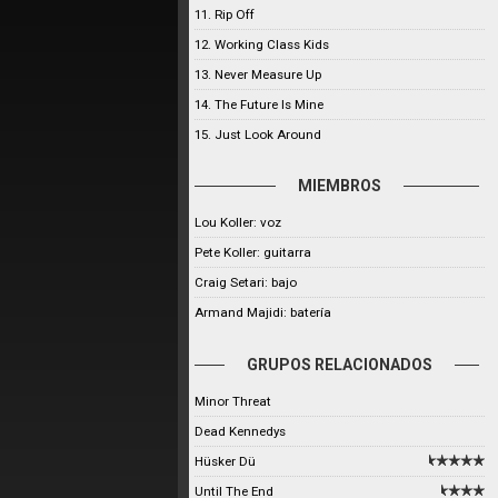
11. Rip Off
12. Working Class Kids
13. Never Measure Up
14. The Future Is Mine
15. Just Look Around
MIEMBROS
Lou Koller: voz
Pete Koller: guitarra
Craig Setari: bajo
Armand Majidi: batería
GRUPOS RELACIONADOS
Minor Threat
Dead Kennedys
Hüsker Dü
Until The End