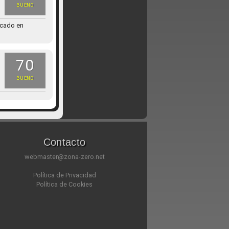
BUENO
licado en
70
BUENO
Contacto
webmaster@zona-zero.net
Política de Privacidad
Política de Cookies