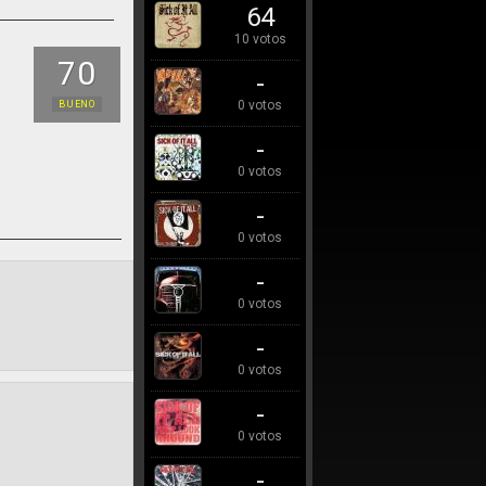
64
10 votos
70
-
0 votos
BUENO
-
0 votos
-
0 votos
-
0 votos
-
0 votos
-
0 votos
-