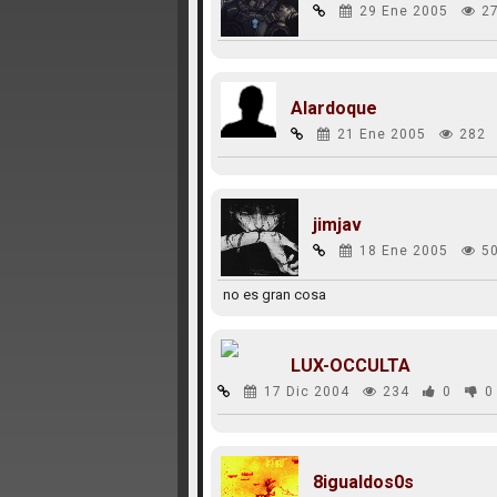
29 Ene 2005
2
Alardoque
21 Ene 2005
282
jimjav
18 Ene 2005
5
no es gran cosa
LUX-OCCULTA
17 Dic 2004
234
0
0
8igualdos0s