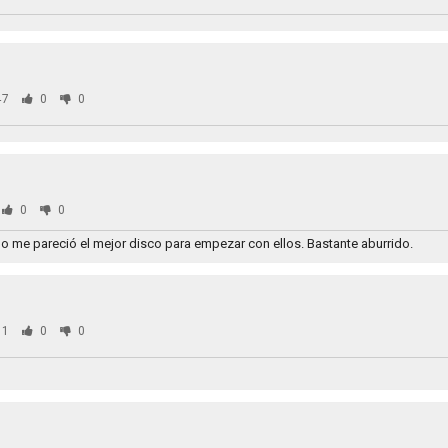
47
0
0
0
0
no me pareció el mejor disco para empezar con ellos. Bastante aburrido.
91
0
0