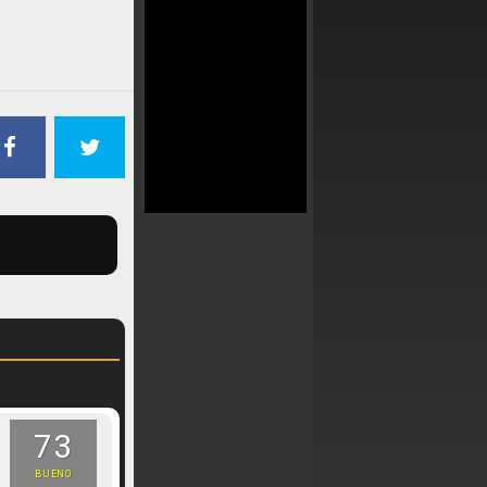
73
BUENO