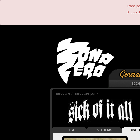
Para po
Si uste
CO
hardcore / hardcore punk
FICHA
NOTICIAS
DISCO