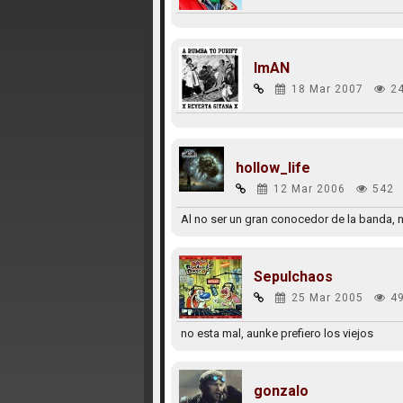
ImAN
18 Mar 2007
2
hollow_life
12 Mar 2006
542
Al no ser un gran conocedor de la banda, 
Sepulchaos
25 Mar 2005
4
no esta mal, aunke prefiero los viejos
gonzalo