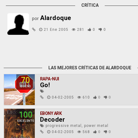
CRÍTICA
Alardoque
por
21 Ene 2005
281
0
0
LAS MEJORES CRÍTICAS DE ALARDOQUE
70
RAPA-NUI
Go!
BUENO
04-02-2005
610
0
0
100
EBONY ARK
Decoder
EXCELENTE
progressive metal, power metal
04-02-2005
568
0
0