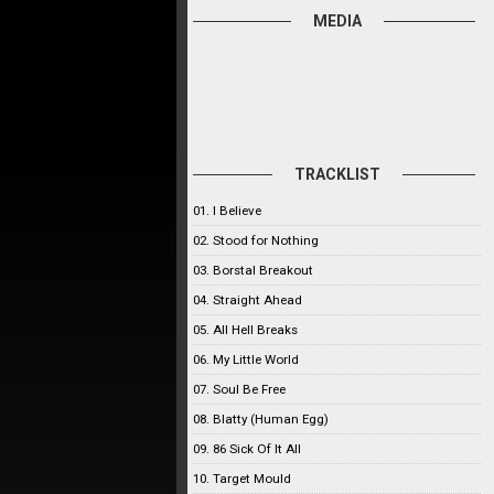
MEDIA
TRACKLIST
01. I Believe
02. Stood for Nothing
03. Borstal Breakout
04. Straight Ahead
05. All Hell Breaks
06. My Little World
07. Soul Be Free
08. Blatty (Human Egg)
09. 86 Sick Of It All
10. Target Mould