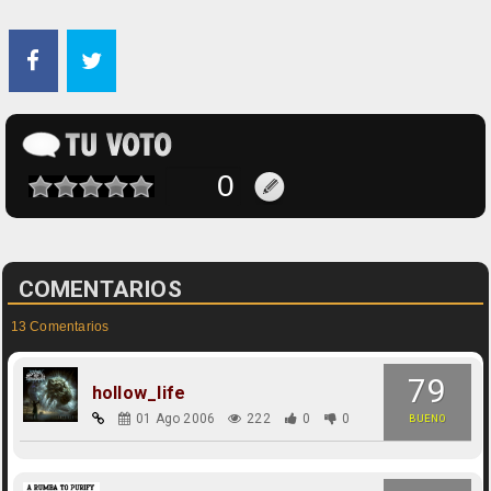
COMENTARIOS
13 Comentarios
79
hollow_life
01 Ago 2006
222
0
0
BUENO