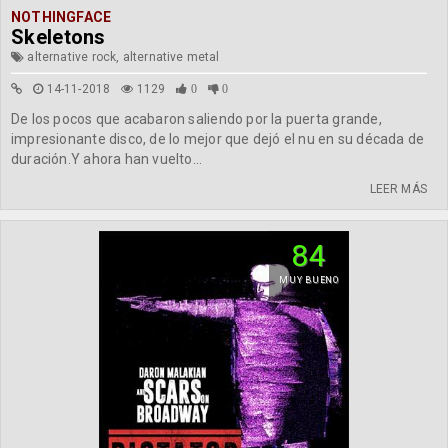
NOTHINGFACE
Skeletons
alternative rock, alternative metal
14-11-2018
1129
0
0
De los pocos que acabaron saliendo por la puerta grande,
impresionante disco, de lo mejor que dejó el nu en su década de
duración.Y ahora han vuelto...
LEER MÁS
84
MUY BUENO