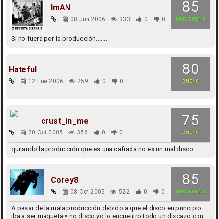
85
ImAN
08 Jun 2006
333
0
0
MUY BUENO
Si no fuera por la producción.......
80
Hateful
12 Ene 2006
259
0
0
BUENO
75
crust_in_me
20 Oct 2005
356
0
0
BUENO
quitando la producción que es una cafrada no es un mal disco.
85
Corey8
08 Oct 2005
522
0
0
MUY BUENO
A pesar de la mala producción debido a que el disco en principio
iba a ser maqueta y no disco yo lo encuentro todo un discazo con