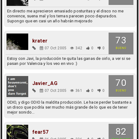
En directo me aprecieron emasiado posturitas y el disco no me
convence, suena mal y los temas parecen poco depurados.
Supongo que en casi un año habrán mejorado
73
krater
07 Oct 2005
342
0
0
BUENO
Estoy con Javi, la producción te quita las ganas de oirlo, a ver si se
pasan por Valencia y los veo en vivo :)
70
Javier_AG
07 Oct 2005
361
0
0
BUENO
ODIO, y digo ODIO la maldita producción. Le hace perder bastante a
un disco que podría ser mucho más grande de lo que es de tener
mejor sonido...
82
fear57