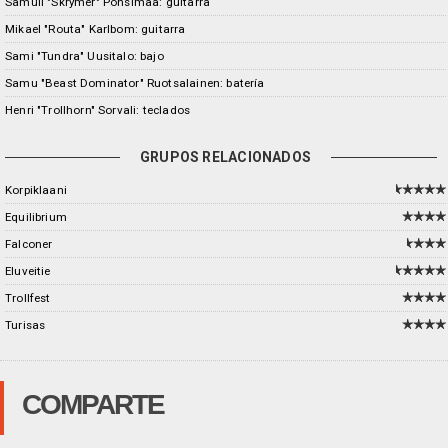
Samuli "Skrymer" Ponsimaa: guitarra
Mikael "Routa" Karlbom: guitarra
Sami "Tundra" Uusitalo: bajo
Samu "Beast Dominator" Ruotsalainen: batería
Henri "Trollhorn" Sorvali: teclados
GRUPOS RELACIONADOS
Korpiklaani
Equilibrium
Falconer
Eluveitie
Trollfest
Turisas
COMPARTE