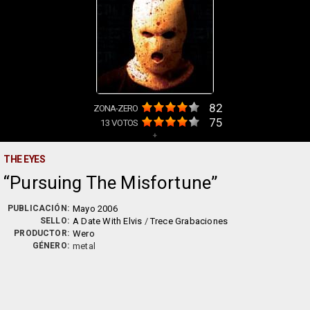
82
ZONA-ZERO
75
13
VOTOS
+
THE EYES
Pursuing The Misfortune
PUBLICACIÓN:
Mayo 2006
SELLO:
A Date With Elvis
/
Trece Grabaciones
PRODUCTOR:
Wero
GÉNERO:
metal