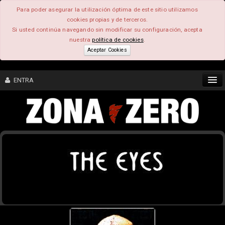
Para poder asegurar la utilización óptima de este sitio utilizamos
cookies propias y de terceros.
Si usted continúa navegando sin modificar su configuración, acepta
nuestra
política de cookies
.
Aceptar Cookies
ENTRA
CONTENIDO
COMUNIDAD
FEEEDBACK
FOROS