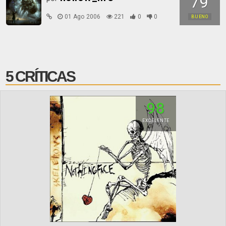
79
01 Ago 2006
221
0
0
BUENO
5 CRÍTICAS
98
EXCELENTE