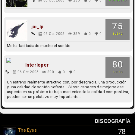
06 Oct 2005
236
0
0
MUY BUENO
75
jai_lp
06 Oct 2005
359
0
0
BUENO
Me ha fastiadiado mucho el sonido..
80
Interloper
06 Oct 2005
390
0
0
BUENO
Un estreno realmente atractivo con, por desgracia, una producción
y una calidad de sonido nefasta... Si son capaces de mejorar ese
aspecto en su próximo trabajo manteniendo la calidad compositiva,
pueden ser un pelotazo muy importante...
DISCOGRAFÍA
The Eyes
78