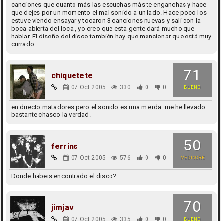
canciones que cuanto más las escuchas más te enganchas y hace
que dejes por un momento el mal sonido a un lado. Hace poco los
estuve viendo ensayar y tocaron 3 canciones nuevas y salí con la
boca abierta del local, yo creo que esta gente dará mucho que
hablar. El diseño del disco también hay que mencionar que está muy
currado.
71
chiquetete
07 Oct 2005
330
0
0
BUENO
en directo matadores pero el sonido es una mierda. me he llevado
bastante chasco la verdad.
50
ferrins
07 Oct 2005
576
0
0
MEDIOCRE
Donde habeis encontrado el disco?
70
jimjav
07 Oct 2005
335
0
0
BUENO