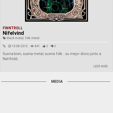
FINNTROLL
Nifelvind
black metal, folk metal
15-08-2015
841
0
0
Suena bien, suena metal, suena folk... su mejor disco junto a
Nattfödd.
LEER MÁS
MEDIA