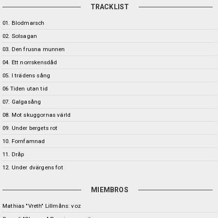
TRACKLIST
01. Blodmarsch
02. Solsagan
03. Den frusna munnen
04. Ett norrskensdåd
05. I trädens sång
06 Tiden utan tid
07. Galgasång
08. Mot skuggornas värld
09. Under bergets rot
10. Fornfamnad
11. Dråp
12. Under dvärgens fot
MIEMBROS
Mathias "Vreth" Lillmåns: voz