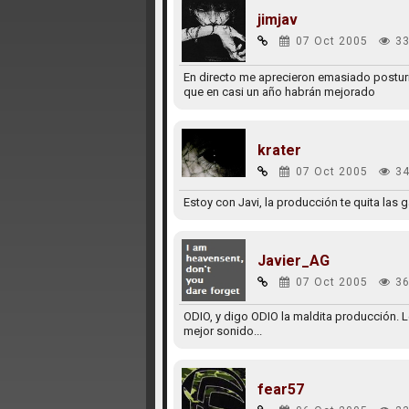
jimjav
07 Oct 2005
33
En directo me aprecieron emasiado postur
que en casi un año habrán mejorado
krater
07 Oct 2005
34
Estoy con Javi, la producción te quita las g
Javier_AG
07 Oct 2005
36
ODIO, y digo ODIO la maldita producción. 
mejor sonido...
fear57