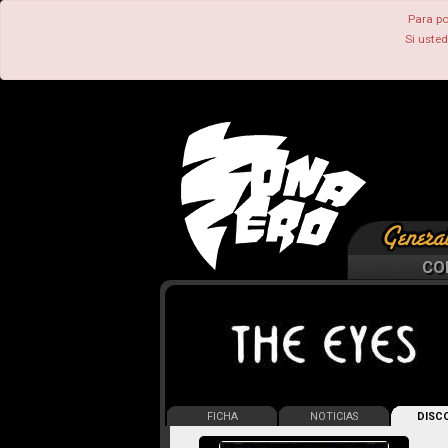
Para po
Si uste
CO
FICHA
NOTICIAS
DISCO