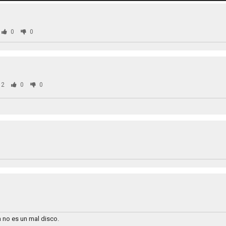
0
0
32
0
0
 no es un mal disco.