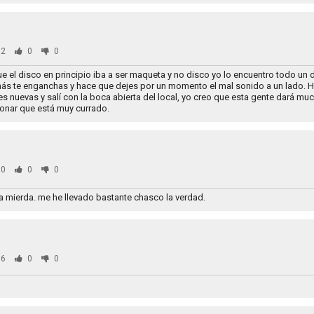
2
0
0
e el disco en principio iba a ser maqueta y no disco yo lo encuentro todo un
s te enganchas y hace que dejes por un momento el mal sonido a un lado. 
s nuevas y salí con la boca abierta del local, yo creo que esta gente dará muc
onar que está muy currado.
0
0
0
a mierda. me he llevado bastante chasco la verdad.
6
0
0