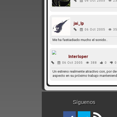
06 Oct 2005
23
jai_lp
06 Oct 2005
35
Me ha fastiadiado mucho el sonido..
Interloper
06 Oct 2005
388
0
0
Un estreno realmente atractivo con, por de
aspecto en su próximo trabajo manteniendo
Síguenos