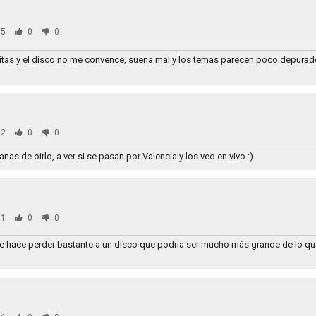
5
0
0
itas y el disco no me convence, suena mal y los temas parecen poco depura
2
0
0
anas de oirlo, a ver si se pasan por Valencia y los veo en vivo :)
1
0
0
Le hace perder bastante a un disco que podría ser mucho más grande de lo qu