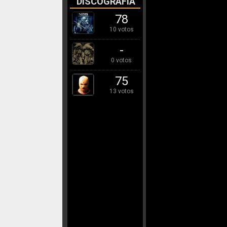
DISCOGRAFÍA
78
10 votos
-
0 votos
75
13 votos