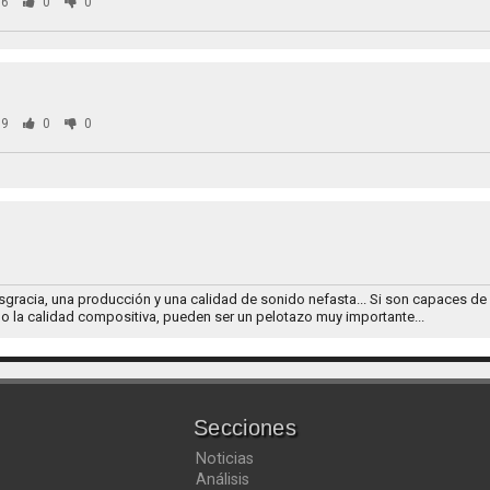
6
0
0
9
0
0
sgracia, una producción y una calidad de sonido nefasta... Si son capaces de
 la calidad compositiva, pueden ser un pelotazo muy importante...
Secciones
Noticias
Análisis