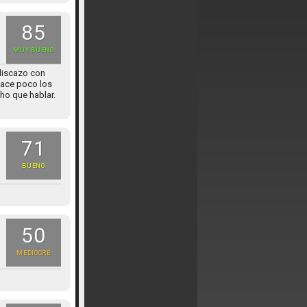
85
MUY BUENO
 discazo con
Hace poco los
ho que hablar.
71
BUENO
50
MEDIOCRE