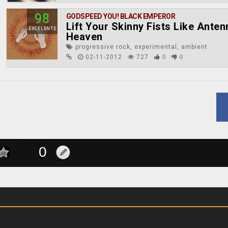
98
GODSPEED YOU! BLACK EMPEROR
Lift Your Skinny Fists Like Anten
EXCELENTE
Heaven
progressive rock, experimental, ambient
02-11-2012
727
0
0