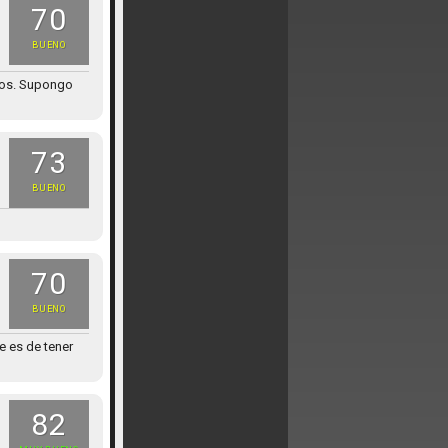
70
BUENO
dos. Supongo
73
BUENO
70
BUENO
e es de tener
82