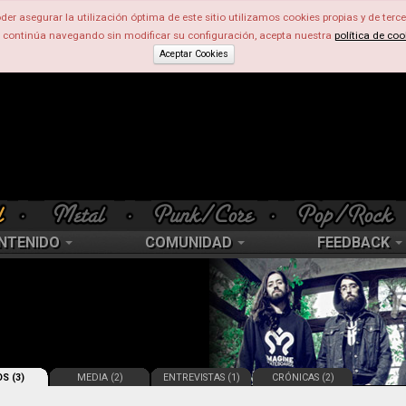
der asegurar la utilización óptima de este sitio utilizamos cookies propias y de terce
d continúa navegando sin modificar su configuración, acepta nuestra
política de coo
Aceptar Cookies
NTENIDO
COMUNIDAD
FEEDBACK
S (3)
MEDIA (2)
ENTREVISTAS (1)
CRÓNICAS (2)