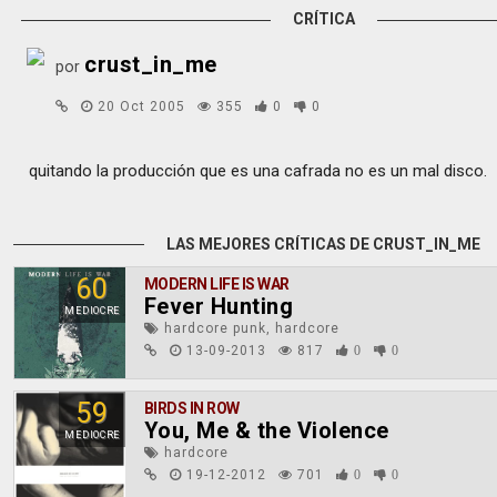
CRÍTICA
crust_in_me
por
20 Oct 2005
355
0
0
quitando la producción que es una cafrada no es un mal disco.
LAS MEJORES CRÍTICAS DE CRUST_IN_ME
60
MODERN LIFE IS WAR
Fever Hunting
MEDIOCRE
hardcore punk, hardcore
13-09-2013
817
0
0
59
BIRDS IN ROW
You, Me & the Violence
MEDIOCRE
hardcore
19-12-2012
701
0
0