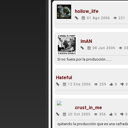
hollow_life
01 Ago 2006
221
ImAN
08 Jun 2006
3
Si no fuera por la producción.......
Hateful
12 Ene 2006
259
0
0
crust_in_me
20 Oct 2005
356
0
0
quitando la producción que es una cafrada