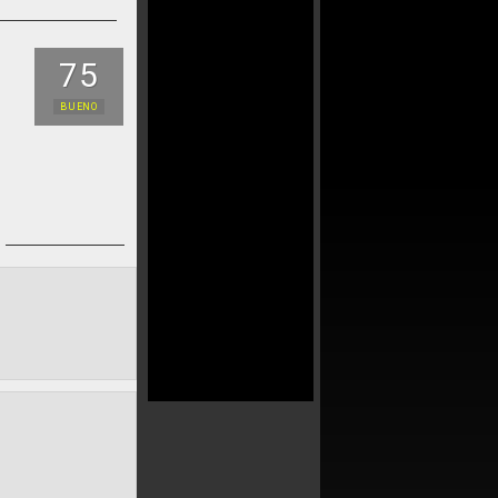
75
BUENO