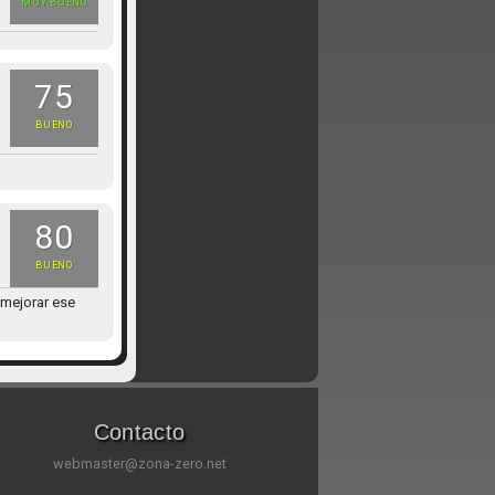
MUY BUENO
75
BUENO
80
BUENO
 mejorar ese
Contacto
webmaster@zona-zero.net