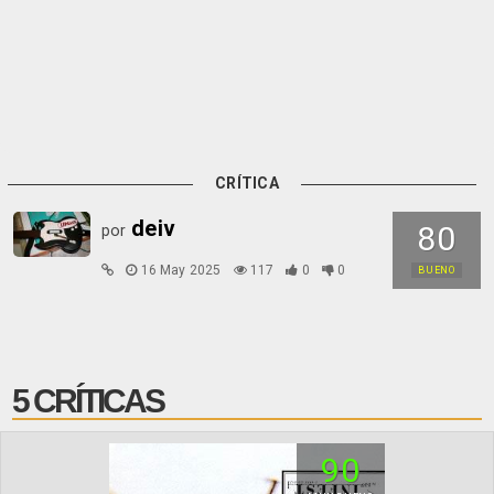
CRÍTICA
deiv
80
por
16 May 2025
117
0
0
BUENO
5 CRÍTICAS
90