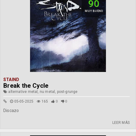
90
MUY BUENO
STAIND
Break the Cycle
alternative metal, nu metal, post-grunge
05-05-2025
165
0
0
Discazo
LEER MÁS