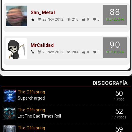
88
Shn_Metal
23 Nov 2012
216
0
0
MUY BUENO
90
MrCalidad
23 Nov 2012
204
0
0
MUY BUENO
DISCOGRAFÍA
The Offspring
50
Supercharged
1 voto
The Offspring
52
Let The Bad Times Roll
17 votos
The Offspring
59