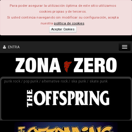
Para poder asegurar la utilización óptima de este sitio utilizamos
cookies propias y de terceros.
Si usted continúa navegando sin modificar su configuración, acepta
nuestra
política de cookies
.
Aceptar Cookies
ENTRA
CONTENIDO
punk rock / pop punk / alternative rock / ska punk / skate punk
COMUNIDAD
FEEEDBACK
FOROS