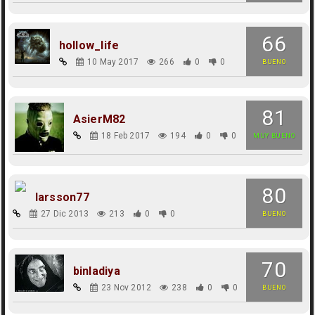
66
hollow_life
10 May 2017
266
0
0
BUENO
81
AsierM82
18 Feb 2017
194
0
0
MUY BUENO
80
larsson77
27 Dic 2013
213
0
0
BUENO
70
binladiya
23 Nov 2012
238
0
0
BUENO