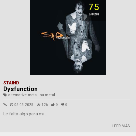
75
BUENO
STAIND
Dysfunction
alternative metal, nu metal
05-05-2025
126
0
0
Le falta algo para mi...
LEER MÁS