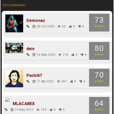
10 Comentarios
73
Demonaz
28 Oct 2025
52
0
0
BUENO
80
deiv
16 May 2025
118
0
0
BUENO
70
Pachi67
17 Abr 2021
207
0
0
BUENO
64
MLACABEX
13 May 2017
199
0
0
BUENO