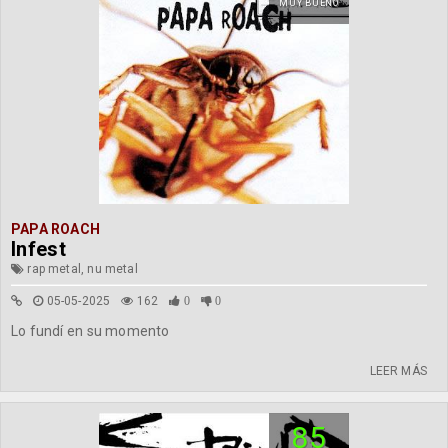
MUY BUENO
PAPA ROACH
Infest
rap metal, nu metal
05-05-2025
162
0
0
Lo fundí en su momento
LEER MÁS
85