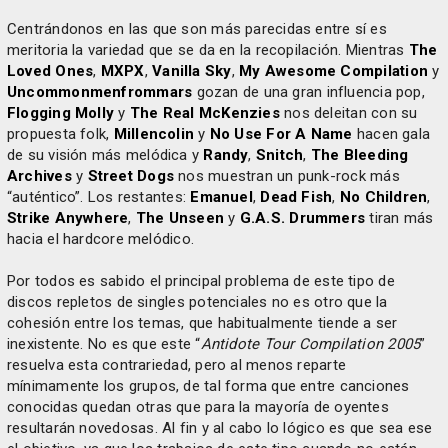
Centrándonos en las que son más parecidas entre sí es
meritoria la variedad que se da en la recopilación. Mientras
The
Loved Ones
,
MXPX
,
Vanilla Sky
,
My Awesome Compilation
y
Uncommonmenfrommars
gozan de una gran influencia pop,
Flogging Molly
y
The Real McKenzies
nos deleitan con su
propuesta folk,
Millencolin
y
No Use For A Name
hacen gala
de su visión más melódica y
Randy
,
Snitch
,
The Bleeding
Archives
y
Street Dogs
nos muestran un punk-rock más
“auténtico”. Los restantes:
Emanuel
,
Dead Fish
,
No Children
,
Strike Anywhere
,
The Unseen
y
G.A.S. Drummers
tiran más
hacia el hardcore melódico.
Por todos es sabido el principal problema de este tipo de
discos repletos de singles potenciales no es otro que la
cohesión entre los temas, que habitualmente tiende a ser
inexistente. No es que este “
Antidote Tour Compilation 2005
”
resuelva esta contrariedad, pero al menos reparte
mínimamente los grupos, de tal forma que entre canciones
conocidas quedan otras que para la mayoría de oyentes
resultarán novedosas. Al fin y al cabo lo lógico es que sea ese