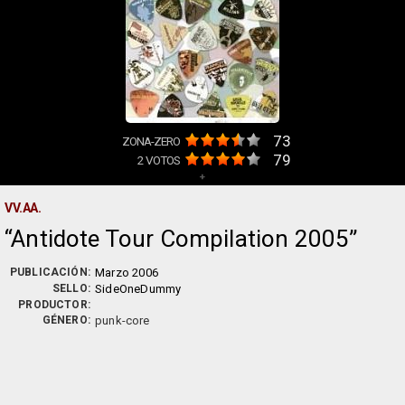
73
ZONA-ZERO
79
2
VOTOS
+
VV.AA.
Antidote Tour Compilation 2005
PUBLICACIÓN:
Marzo 2006
SELLO:
SideOneDummy
PRODUCTOR:
GÉNERO:
punk-core