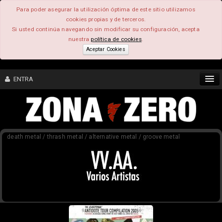
Para poder asegurar la utilización óptima de este sitio utilizamos
cookies propias y de terceros.
Si usted continúa navegando sin modificar su configuración, acepta
nuestra
política de cookies
.
Aceptar Cookies
ENTRA
CONTENIDO
death metal / thrash metal / alternative metal / groove metal
COMUNIDAD
FEEEDBACK
FOROS