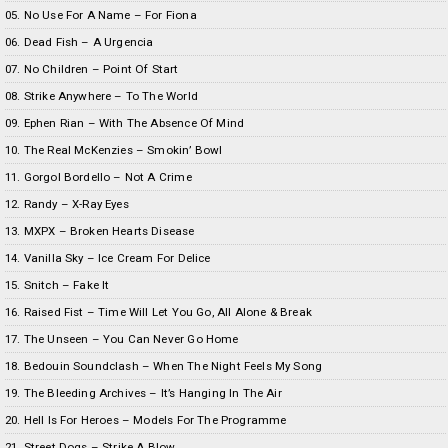
05. No Use For A Name – For Fiona
06. Dead Fish – A Urgencia
07. No Children – Point Of Start
08. Strike Anywhere – To The World
09. Ephen Rian – With The Absence Of Mind
10. The Real McKenzies – Smokin’ Bowl
11. Gorgol Bordello – Not A Crime
12. Randy – X-Ray Eyes
13. MXPX – Broken Hearts Disease
14. Vanilla Sky – Ice Cream For Delice
15. Snitch – Fake It
16. Raised Fist – Time Will Let You Go, All Alone & Break
17. The Unseen – You Can Never Go Home
18. Bedouin Soundclash – When The Night Feels My Song
19. The Bleeding Archives – It’s Hanging In The Air
20. Hell Is For Heroes – Models For The Programme
21. Street Dogs – Strike A Blow