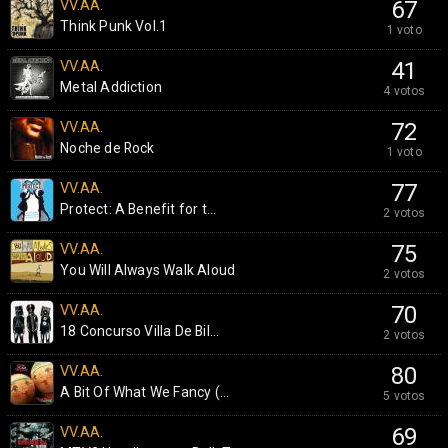
VV.AA.
67
Think Punk Vol.1
1 voto
VV.AA.
41
Metal Addiction
4 votos
VV.AA.
72
Noche de Rock
1 voto
VV.AA.
77
Protect: A Benefit for t...
2 votos
VV.AA.
75
You Will Always Walk Aloud
2 votos
VV.AA.
70
18 Concurso Villa De Bil...
2 votos
VV.AA.
80
A Bit Of What We Fancy (...
5 votos
VV.AA.
69