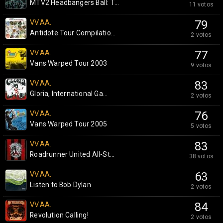
MTV2 Headbangers Ball: T...
11 votos
VV.AA.
79
Antidote Tour Compilatio...
2 votos
VV.AA.
77
Vans Warped Tour 2003
9 votos
VV.AA.
83
Gloria, International Ga...
2 votos
VV.AA.
76
Vans Warped Tour 2005
5 votos
VV.AA.
83
Roadrunner United All-St...
38 votos
VV.AA.
63
Listen to Bob Dylan
2 votos
VV.AA.
84
Revolution Calling!
2 votos