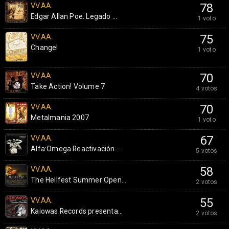
VV.AA.
78
Edgar Allan Poe. Legado ...
1 voto
VV.AA.
75
Change!
1 voto
VV.AA.
70
Take Action! Volume 7
4 votos
VV.AA.
70
Metalmania 2007
1 voto
VV.AA.
67
Alfa:Omega Reactivación...
5 votos
VV.AA.
58
The Hellfest Summer Open...
2 votos
VV.AA.
55
Kaiowas Records presenta...
2 votos