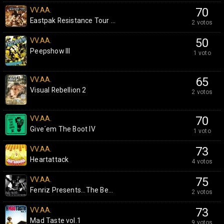
VV.AA.
70
Eastpak Resistance Tour ...
2 votos
VV.AA.
50
Peepshow III
1 voto
VV.AA.
65
Visual Rebellion 2
2 votos
VV.AA.
70
Give´em The Boot IV
1 voto
VV.AA.
73
Heartattack
4 votos
VV.AA.
75
Fenriz Presents...The Be...
2 votos
VV.AA.
73
Mad Taste vol.1
9 votos