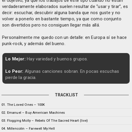
el objetivo, ya que los trabajos de este tipo cuando no están
verdaderamente elaborados suelen resultar de “usar y tirar”, es
decir: escuchar, descubrir alguna banda que nos guste y no
volver a ponerlo en bastante tiempo, ya que como conjunto
son divertidos pero no consiguen llegar más allá.
Personalmente me quedo con un detalle: en Europa sí se hace
punk-rock, y además del bueno.
Lo Mejor:
Hay variedad y buenos grupos.
Lo Peor:
Algunas canciones sobran. En pocas escuchas
pierde la gracia.
TRACKLIST
01. The Loved Ones – 100K
02. Emanuel – Buy American Machines
03. Flogging Molly – Rebels Of The Sacred Heart (live)
04. Millencolin – Farewell My Hell