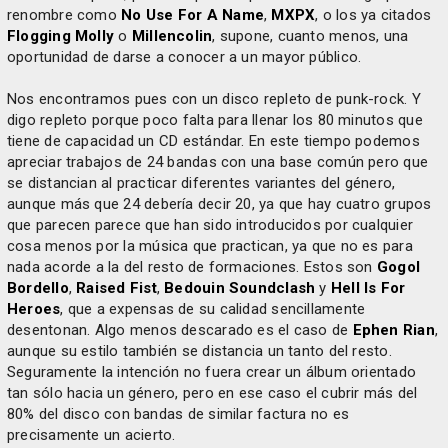
renombre como
No Use For A Name
,
MXPX
, o los ya citados
Flogging Molly
o
Millencolin
, supone, cuanto menos, una
oportunidad de darse a conocer a un mayor público.
Nos encontramos pues con un disco repleto de punk-rock. Y
digo repleto porque poco falta para llenar los 80 minutos que
tiene de capacidad un CD estándar. En este tiempo podemos
apreciar trabajos de 24 bandas con una base común pero que
se distancian al practicar diferentes variantes del género,
aunque más que 24 debería decir 20, ya que hay cuatro grupos
que parecen parece que han sido introducidos por cualquier
cosa menos por la música que practican, ya que no es para
nada acorde a la del resto de formaciones. Estos son
Gogol
Bordello
,
Raised Fist
,
Bedouin Soundclash
y
Hell Is For
Heroes
, que a expensas de su calidad sencillamente
desentonan. Algo menos descarado es el caso de
Ephen Rian
,
aunque su estilo también se distancia un tanto del resto.
Seguramente la intención no fuera crear un álbum orientado
tan sólo hacia un género, pero en ese caso el cubrir más del
80% del disco con bandas de similar factura no es
precisamente un acierto.