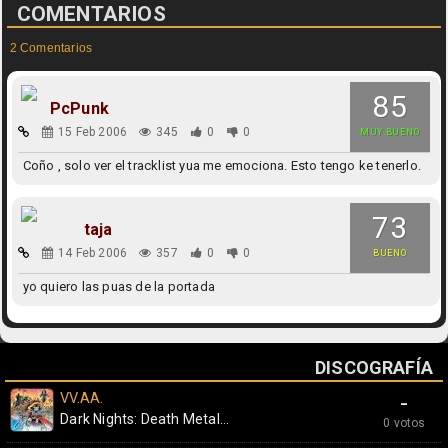
COMENTARIOS
2 Comentarios
85
PcPunk
15 Feb 2006
345
0
0
MUY BUENO
Coño , solo ver el tracklist yua me emociona. Esto tengo ke tenerlo.
73
taja
14 Feb 2006
357
0
0
BUENO
yo quiero las puas de la portada
DISCOGRAFÍA
VV.AA.
-
Dark Nights: Death Metal...
0 votos