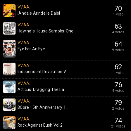
VV.AA.
70
¡Ándale Arindelle Dale!
1 voto
VV.AA.
63
Hawino´s House Sampler One
4 votos
VV.AA.
64
Eye For An Eye
9 votos
VV.AA.
62
Independent Revolution V...
1 voto
VV.AA.
76
Atticus: Dragging The La...
4 votos
VV.AA.
79
BCore 15th Anniversary 1...
2 votos
VV.AA.
74
Rock Against Bush Vol.2
21 votos