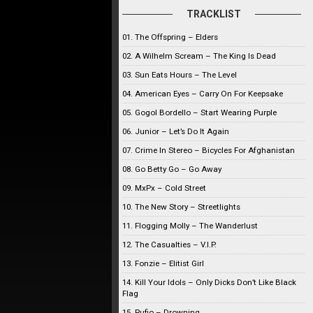
TRACKLIST
01. The Offspring – Elders
02. A Wilhelm Scream – The King Is Dead
03. Sun Eats Hours – The Level
04. American Eyes – Carry On For Keepsake
05. Gogol Bordello – Start Wearing Purple
06. Junior – Let’s Do It Again
07. Crime In Stereo – Bicycles For Afghanistan
08. Go Betty Go – Go Away
09. MxPx – Cold Street
10. The New Story – Streetlights
11. Flogging Molly – The Wanderlust
12. The Casualties – V.I.P.
13. Fonzie – Elitist Girl
14. Kill Your Idols – Only Dicks Don’t Like Black
Flag
15. Rufio – Drowning