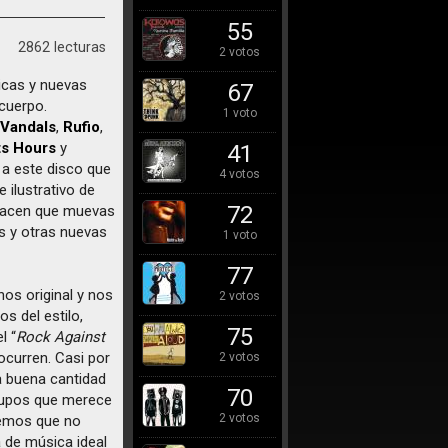
55
2862 lecturas
2 votos
ticas y nuevas
67
 cuerpo.
1 voto
 Vandals
,
Rufio
,
ts Hours
y
41
 a este disco que
4 votos
 ilustrativo de
72
o hacen que muevas
as y otras nuevas
1 voto
77
os original y nos
2 votos
s del estilo,
75
el “
Rock Against
curren. Casi por
2 votos
na buena cantidad
70
rupos que merece
2 votos
remos que no
a de música ideal