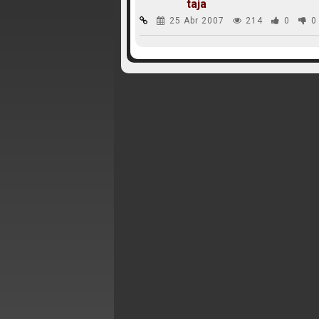
taja
25 Abr 2007
214
0
0