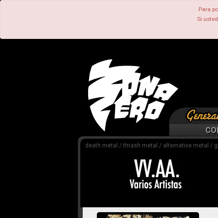
Para po
Si uste
CO
death metal / thrash metal / alternative metal / 