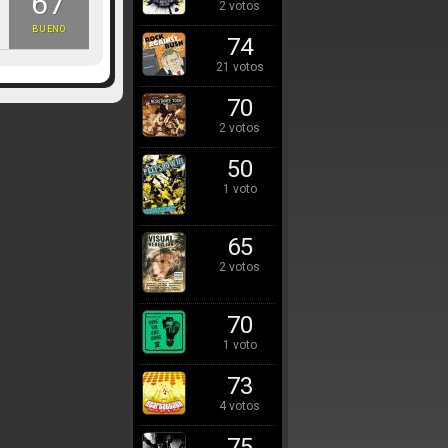
67
2 votos
BUENO
74
21 votos
70
2 votos
50
1 voto
65
2 votos
70
1 voto
73
4 votos
75