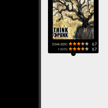
67
ZONA-ZERO
67
1
VOTO
+