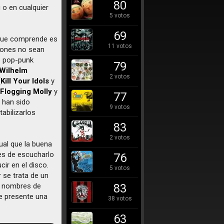
80
 o en cualquier
5 votos
69
e que comprende es
11 votos
iones no sean
e pop-punk
79
Wilhelm
2 votos
(
Kill Your Idols
y
(
Flogging Molly
y
77
 han sido
9 votos
abilizarlos
83
2 votos
ual que la buena
es de escucharlo
76
ir en el disco.
5 votos
 se trata de un
os nombres de
83
e presente una
38 votos
63