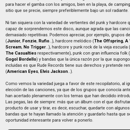
para hacer el gamba con los amigos, bien en la playa, de camping
sitio que se precie, siempre preferiblemente bajo un sol radiante.
Ni tan siquiera con la variedad de vertientes del punk y hardcor
capaz de sorprendernos este disco, aunque agrada que las canc
demasiado repetitivas. Podemos apreciar, por ejemplo, grupos d
(
Junior
,
Fonzie
,
Rufio
…), hardcore melódico (
The Offspring
,
A 
Scream
,
No Trigger
…), hardcore y punk rock de la vieja escuela 
The Casualties
respectivamente), punk con gran influencia folk 
Gogol Bordello
) y bandas que la única razón por la que supongo
incluidas es que Rude Records tiene sus derechos y pretende rent
(
American Eyes
,
Elvis Jackson
…).
Como vemos la variedad juega a favor de este recopilatorio, al ig
elección de las canciones, ya que de los grupos que conocía ant
han acertado plenamente con los temas que han decidido introduc
Las pegas, las de siempre: más que un álbum con el que disfrutar
producto de usar y tirar, es decir, escuchar, quedarte con algun
bandas que te hayan llamado la atención y guardarlo hasta que s
oportunidad interesante para volver a ponerlo.