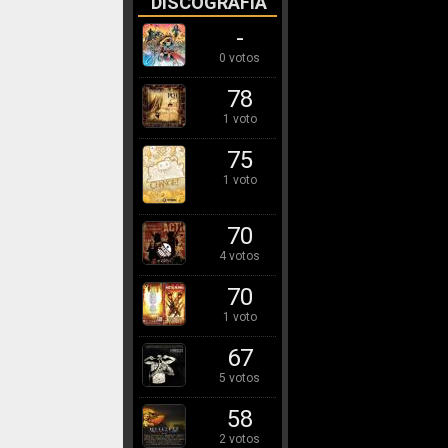
DISCOGRAFÍA
-
0 votos
78
1 voto
75
1 voto
70
4 votos
70
1 voto
67
5 votos
58
2 votos