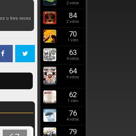
2 votos
84
dos o tres veces
2 votos
70
1 voto
63
4 votos
64
9 votos
62
1 voto
76
4 votos
79