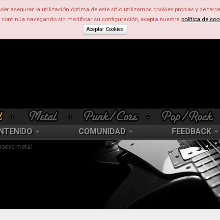
der asegurar la utilización óptima de este sitio utilizamos cookies propias y de terce
d continúa navegando sin modificar su configuración, acepta nuestra
política de coo
Aceptar Cookies
NTENIDO
COMUNIDAD
FEEDBACK
groove metal