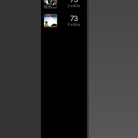
2 votos
73
9 votos