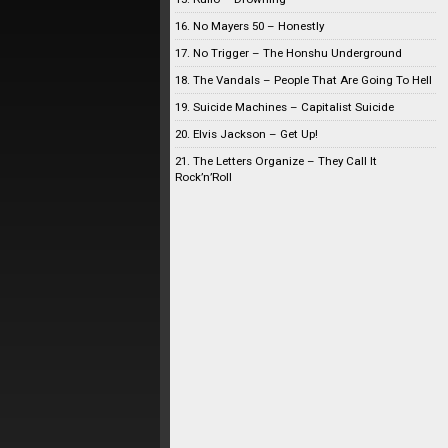
16. No Mayers 50 – Honestly
17. No Trigger – The Honshu Underground
18. The Vandals – People That Are Going To Hell
19. Suicide Machines – Capitalist Suicide
20. Elvis Jackson – Get Up!
21. The Letters Organize – They Call It
Rock’n’Roll