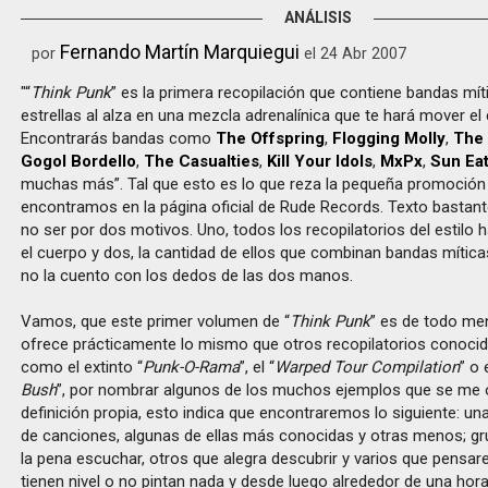
ANÁLISIS
Fernando Martín Marquiegui
por
el 24 Abr 2007
"“
Think Punk
” es la primera recopilación que contiene bandas mí
estrellas al alza en una mezcla adrenalínica que te hará mover el
Encontrarás bandas como
The Offspring
,
Flogging Molly
,
The
Gogol Bordello
,
The Casualties
,
Kill Your Idols
,
MxPx
,
Sun Ea
muchas más”. Tal que esto es lo que reza la pequeña promoción
encontramos en la página oficial de Rude Records. Texto bastante
no ser por dos motivos. Uno, todos los recopilatorios del estil
el cuerpo y dos, la cantidad de ellos que combinan bandas mític
no la cuento con los dedos de las dos manos.
Vamos, que este primer volumen de “
Think Punk
” es de todo men
ofrece prácticamente lo mismo que otros recopilatorios conocido
como el extinto “
Punk-O-Rama
”, el “
Warped Tour Compilation
” o 
Bush
”, por nombrar algunos de los muchos ejemplos que se me o
definición propia, esto indica que encontraremos lo siguiente: u
de canciones, algunas de ellas más conocidas y otras menos; g
la pena escuchar, otros que alegra descubrir y varios que pensa
tienen nivel o no pintan nada y desde luego alrededor de una hor