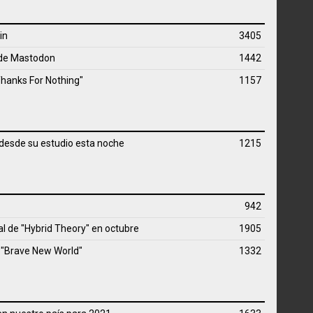
in
3405
 de Mastodon
1442
Thanks For Nothing"
1157
 desde su estudio esta noche
1215
942
ial de "Hybrid Theory" en octubre
1905
 "Brave New World"
1332