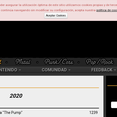
der asegurar la utilización óptima de este sitio utilizamos cookies propias y de terce
d continúa navegando sin modificar su configuración, acepta nuestra
política de coo
Aceptar Cookies
NTENIDO
COMUNIDAD
FEEDBACK
2020
ra "The Pump"
1239