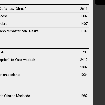
 Deftones, "Ohms"
2611
ocene"
1302
tubre
1407
n y remasterizan "Alaska"
1107
ylor
733
ception" de
Yass-waddah
2419
1082
n un adelanto
1034
o de Cristian Machado
1982