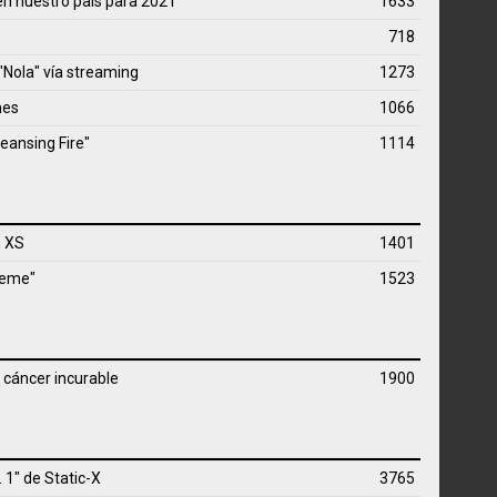
en nuestro país para 2021
1633
718
"Nola" vía streaming
1273
mes
1066
eansing Fire"
1114
n XS
1401
reme"
1523
 cáncer incurable
1900
. 1" de
Static-X
3765