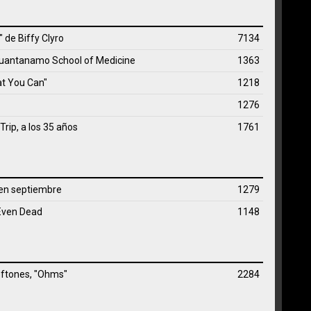
s" de
Biffy Clyro
7134
Guantanamo School of Medicine
1363
at You Can"
1218
1276
Trip, a los 35 años
1761
en septiembre
1279
 Even Dead
1148
Deftones, "Ohms"
2284