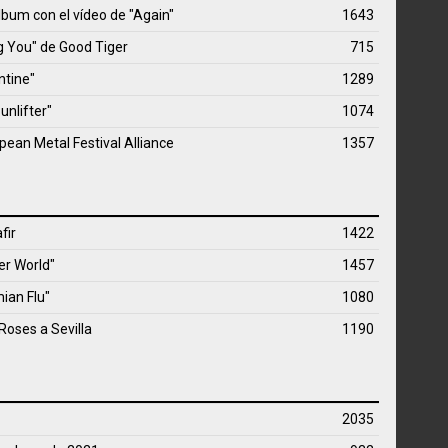
bum con el vídeo de "Again"
1643
ug You" de Good Tiger
715
ntine"
1289
unlifter"
1074
pean Metal Festival Alliance
1357
fir
1422
er World"
1457
ian Flu"
1080
Roses a Sevilla
1190
2035