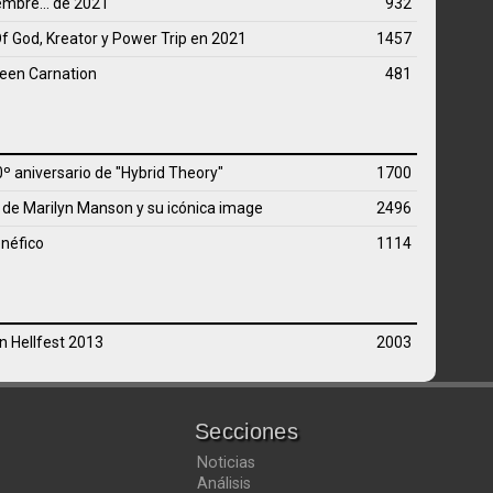
embre... de 2021
932
f God, Kreator y Power Trip en 2021
1457
reen Carnation
481
0º aniversario de "Hybrid Theory"
1700
 de Marilyn Manson y su icónica image
2496
enéfico
1114
n Hellfest 2013
2003
Secciones
Noticias
Análisis