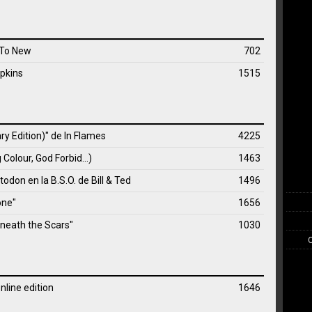
 To New
702
pkins
1515
ry Edition)" de
In Flames
4225
 Colour, God Forbid...)
1463
on en la B.S.O. de Bill & Ted
1496
one"
1656
neath the Scars"
1030
nline edition
1646