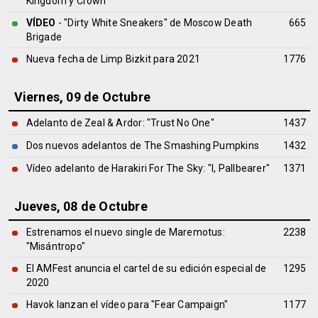
Kingdom y Crown
VÍDEO
- "Dirty White Sneakers" de Moscow Death
665
Brigade
Nueva fecha de Limp Bizkit para 2021
1776
Viernes, 09 de Octubre
Adelanto de Zeal & Ardor: "Trust No One"
1437
Dos nuevos adelantos de The Smashing Pumpkins
1432
Vídeo adelanto de Harakiri For The Sky: "I, Pallbearer"
1371
Jueves, 08 de Octubre
Estrenamos el nuevo single de Maremotus:
2238
"Misántropo"
El AMFest anuncia el cartel de su edición especial de
1295
2020
Havok lanzan el vídeo para "Fear Campaign"
1177