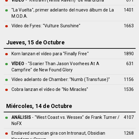
VÍDEO
- "Kvitravn (White Raven)" de Wardruna
671
"La Vuelta", primer adelanto del nuevo álbum de La
1401
M.O.D.A.
Vídeo de Fyres: "Vulture Sunshine"
1663
Jueves, 15 de Octubre
Korn lanzan el vídeo para "Finally Free"
1890
VÍDEO
- "Scarier Than Jason Voorhees At A
631
Campfire" de New Found Glory
Vídeo adelanto de Chamber: "Numb (Transfuse)"
1156
Cobra lanzan el vídeo de "No Miracles"
1536
Miércoles, 14 de Octubre
ANÁLISIS
- "West Coast vs. Wessex" de
Frank Turner
/
4107
NoFX
Enslaved anuncian gira con Intronaut, Obsidian
1268