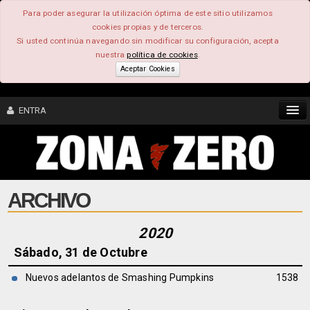
Para poder asegurar la utilización óptima de este sitio utilizamos
cookies propias y de terceros.
Si usted continúa navegando sin modificar su configuración, acepta
nuestra
política de cookies
.
Aceptar Cookies
ENTRA
CONTENIDO
ARCHIVO
COMUNIDAD
FEEEDBACK
2020
Sábado, 31 de Octubre
FOROS
Nuevos adelantos de Smashing Pumpkins
1538