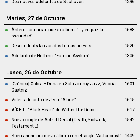
Dos nuevos adelantos de Seahaven
1296
Martes, 27 de Octubre
Ànteros anuncian nuevo álbum, "...y en paz la
1688
oscuridad"
Descendents lanzan dos temas nuevos
1520
Adelanto de Nothing: "Famine Asylum"
1306
Lunes, 26 de Octubre
[Crónica] Cobra + Duna en Sala Jimmy Jazz, Vitoria-
1601
Gasteiz
Vídeo adelanto de Jesu: "Alone"
1615
VÍDEO
- "Black Heart" de Within The Ruins
617
Nuevo single de Act Of Denial (Death, Soilwork,
1542
Testament...)
Soen anuncian nuevo álbum con el single "Antagonist"
1409