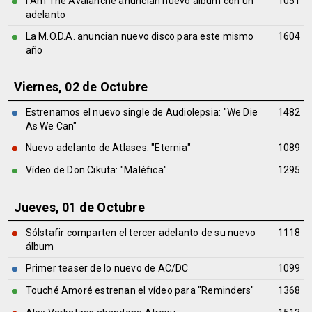
I Am The Avalanche anuncian nuevo álbum con un
1051
adelanto
La M.O.D.A. anuncian nuevo disco para este mismo
1604
año
Viernes, 02 de Octubre
Estrenamos el nuevo single de Audiolepsia: "We Die
1482
As We Can"
Nuevo adelanto de Atlases: "Eternia"
1089
Vídeo de Don Cikuta: "Maléfica"
1295
Jueves, 01 de Octubre
Sólstafir comparten el tercer adelanto de su nuevo
1118
álbum
Primer teaser de lo nuevo de AC/DC
1099
Touché Amoré estrenan el vídeo para "Reminders"
1368