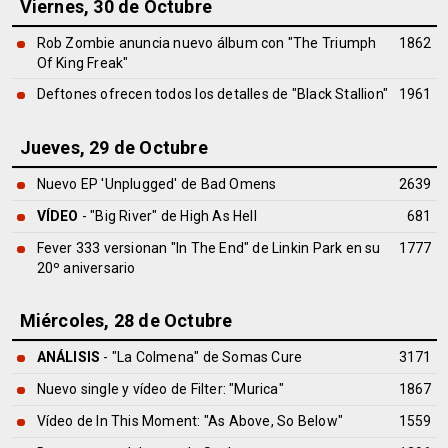
Viernes, 30 de Octubre
Rob Zombie anuncia nuevo álbum con "The Triumph
1862
Of King Freak"
Deftones ofrecen todos los detalles de "Black Stallion"
1961
Jueves, 29 de Octubre
Nuevo EP 'Unplugged' de Bad Omens
2639
VÍDEO
- "Big River" de High As Hell
681
Fever 333 versionan "In The End" de Linkin Park en su
1777
20º aniversario
Miércoles, 28 de Octubre
ANÁLISIS
- "La Colmena" de
Somas Cure
3171
Nuevo single y vídeo de Filter: "Murica"
1867
Vídeo de In This Moment: "As Above, So Below"
1559