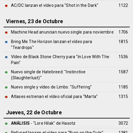
AC/DC lanzan el vídeo para "Shot in the Dark"
1122
Viernes, 23 de Octubre
Machine Head anuncian nuevo single para noviembre
1706
Bring Me The Horizon lanzan el vídeo para
1815
"Teardrops"
Vídeo de Black Stone Cherry para "In Love With The
1536
Pain"
Nuevo single de Hatebreed: "Instinctive
1587
(Slaughterlust)"
Nuevo single y vídeo de Limbs: "Suffering"
1185
Atlases estrenan el vídeo oficial para "Marta"
1315
Jueves, 22 de Octubre
ANÁLISIS
- "Lore Hilak" de
Haxotz
3072
Refused lanzan el vídeo para "Burn on the Outs"
1381