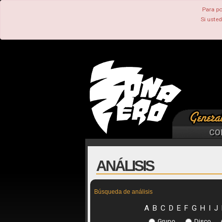
Para po
Si uste
CO
ANÁLISIS
Búsqueda de análisis
A
B
C
D
E
F
G
H
I
J
Grupo
Disco