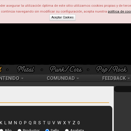
der asegurar la utilización óptima de este sitio utilizamos cookies propias y de terce
d continúa navegando sin modificar su configuración, acepta nuestra
política de coo
Aceptar Cookies
NTENIDO
COMUNIDAD
FEEDBACK
K
L
M
N
O
P
Q
R
S
T
U
V
W
X
Y
Z
0
Año
Productor
Sello
Analista