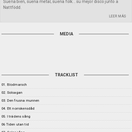
Suena bien, suena metal, suena folk... su mejor disco junto a
Nattfödd.
LEER MÁS
MEDIA
TRACKLIST
01. Blodmarsch
02. Solsagan
03. Den frusna munnen
04. Ett norrskensdåd
05. I trädens sång
06 Tiden utan tid