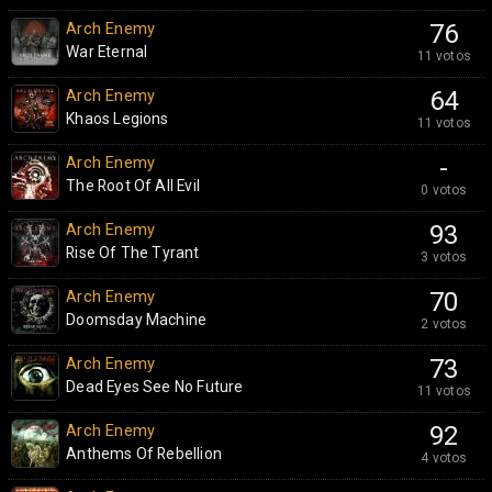
Arch Enemy
76
War Eternal
11 votos
Arch Enemy
64
Khaos Legions
11 votos
Arch Enemy
-
The Root Of All Evil
0 votos
Arch Enemy
93
Rise Of The Tyrant
3 votos
Arch Enemy
70
Doomsday Machine
2 votos
Arch Enemy
73
Dead Eyes See No Future
11 votos
Arch Enemy
92
Anthems Of Rebellion
4 votos