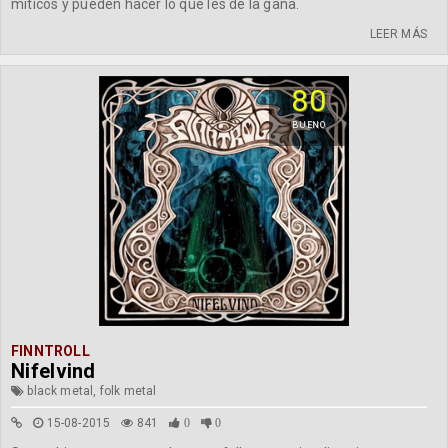
míticos y pueden hacer lo que les dé la gana.
LEER MÁS
80
BUENO
FINNTROLL
Nifelvind
black metal, folk metal
15-08-2015
841
0
0