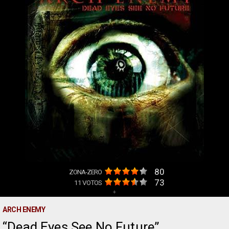
80
ZONA-ZERO
73
11
VOTOS
+
ARCH ENEMY
Dead Eyes See No Future