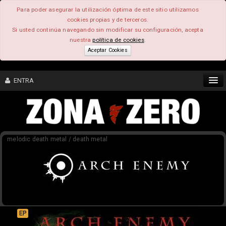
Para poder asegurar la utilización óptima de este sitio utilizamos
cookies propias y de terceros.
Si usted continúa navegando sin modificar su configuración, acepta
nuestra
política de cookies
.
Aceptar Cookies
ENTRA
CONTENIDO
melodic death metal / death metal
COMUNIDAD
FEEEDBACK
FOROS
EP