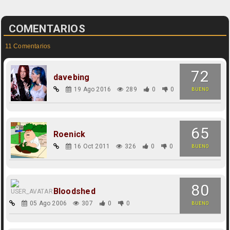
COMENTARIOS
11 Comentarios
72
davebing
19 Ago 2016
289
0
0
BUENO
65
Roenick
16 Oct 2011
326
0
0
BUENO
80
Bloodshed
05 Ago 2006
307
0
0
BUENO