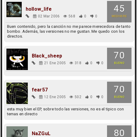
45
hollow_life
02 Mar 2006
568
0
0
MEDIOCRE
Buen contenido, pero la canción no me parece merecedora de tanto
bombo. Además, las versiones no me gustan. Me quedo con los
directos.
70
Black_sheep
21 Ene 2005
318
0
0
BUENO
70
fear57
12 Ene 2005
502
0
0
BUENO
esta muy bien el EP, sobre todo las versiones, no es el tipico con
temas en directo
80
NaZGuL