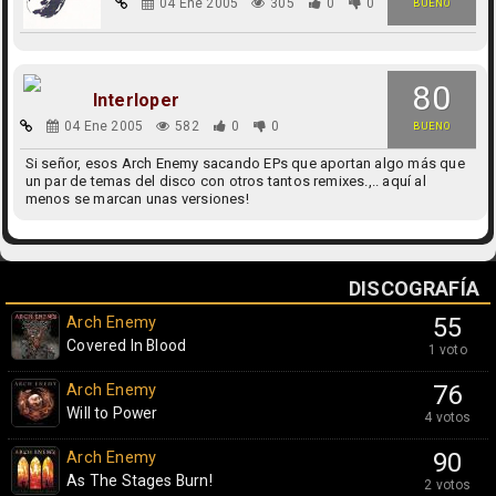
04 Ene 2005
305
0
0
BUENO
80
Interloper
04 Ene 2005
582
0
0
BUENO
Si señor, esos Arch Enemy sacando EPs que aportan algo más que
un par de temas del disco con otros tantos remixes.,.. aquí al
menos se marcan unas versiones!
DISCOGRAFÍA
Arch Enemy
55
Covered In Blood
1 voto
Arch Enemy
76
Will to Power
4 votos
Arch Enemy
90
As The Stages Burn!
2 votos