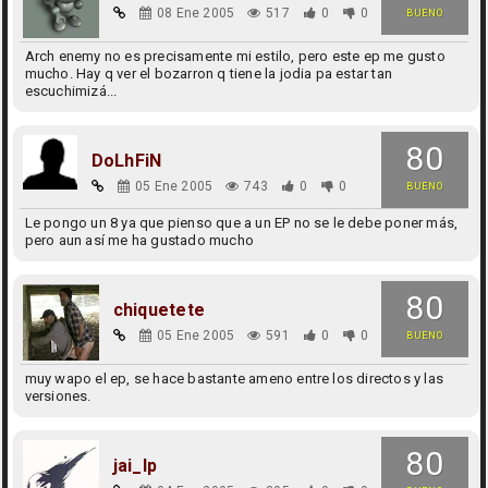
08 Ene 2005
517
0
0
BUENO
Arch enemy no es precisamente mi estilo, pero este ep me gusto
mucho. Hay q ver el bozarron q tiene la jodia pa estar tan
escuchimizá...
80
DoLhFiN
05 Ene 2005
743
0
0
BUENO
Le pongo un 8 ya que pienso que a un EP no se le debe poner más,
pero aun así me ha gustado mucho
80
chiquetete
05 Ene 2005
591
0
0
BUENO
muy wapo el ep, se hace bastante ameno entre los directos y las
versiones.
80
jai_lp