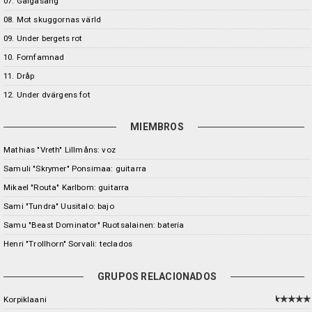
07. Galgasång
08. Mot skuggornas värld
09. Under bergets rot
10. Fornfamnad
11. Dråp
12. Under dvärgens fot
MIEMBROS
Mathias "Vreth" Lillmåns: voz
Samuli "Skrymer" Ponsimaa: guitarra
Mikael "Routa" Karlbom: guitarra
Sami "Tundra" Uusitalo: bajo
Samu "Beast Dominator" Ruotsalainen: batería
Henri "Trollhorn" Sorvali: teclados
GRUPOS RELACIONADOS
Korpiklaani