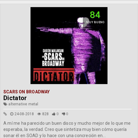
84
MUY BUENO
SCARS ON BROADWAY
Dictator
alternative metal
24-08-2018
828
0
0
A mí me ha parecido un buen disco y mucho mejor de lo que me
esperaba, la verdad. Creo que sintetiza muy bien cómo quería
sonar él en SOAD y lo hace con una concreción en...