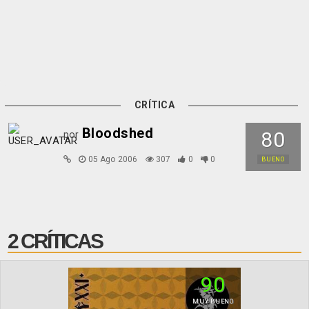
CRÍTICA
Bloodshed
80
por
05 Ago 2006
307
0
0
BUENO
2 CRÍTICAS
90
MUY BUENO