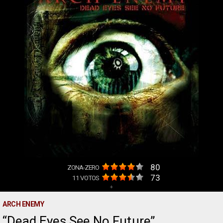
80
ZONA-ZERO
73
11
VOTOS
+
ARCH ENEMY
Dead Eyes See No Future