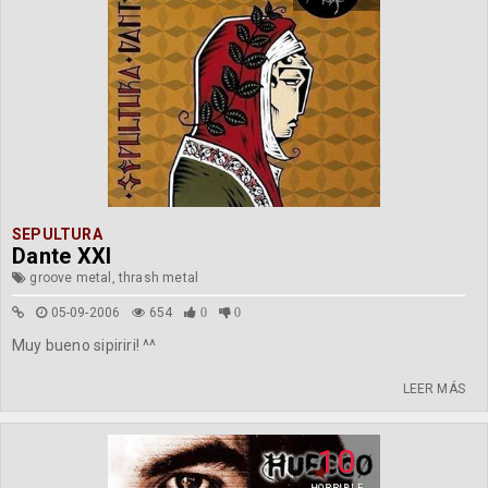
SEPULTURA
Dante XXI
groove metal, thrash metal
05-09-2006
654
0
0
Muy bueno sipiriri! ^^
LEER MÁS
10