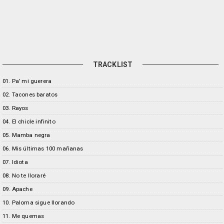
TRACKLIST
01. Pa’ mi guerera
02. Tacones baratos
03. Rayos
04. El chicle infinito
05. Mamba negra
06. Mis últimas 100 mañanas
07. Idiota
08. No te lloraré
09. Apache
10. Paloma sigue llorando
11. Me quemas