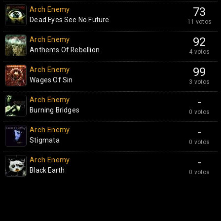
Arch Enemy
73
Dead Eyes See No Future
11 votos
Arch Enemy
92
Anthems Of Rebellion
4 votos
Arch Enemy
99
Wages Of Sin
3 votos
Arch Enemy
-
Burning Bridges
0 votos
Arch Enemy
-
Stigmata
0 votos
Arch Enemy
-
Black Earth
0 votos