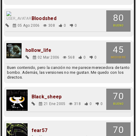
80
Bloodshed
05 Ago 2006
308
0
0
BUENO
45
hollow_life
02 Mar 2006
568
0
0
MEDIOCRE
Buen contenido, pero la canción no me parece merecedora de tanto
bombo. Además, las versiones no me gustan. Me quedo con los
directos.
70
Black_sheep
21 Ene 2005
318
0
0
BUENO
70
fear57