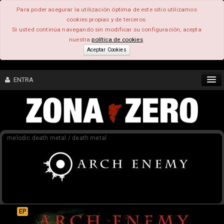
Para poder asegurar la utilización óptima de este sitio utilizamos
cookies propias y de terceros.
Si usted continúa navegando sin modificar su configuración, acepta
nuestra
política de cookies
.
Aceptar Cookies
ENTRA
CONTENIDO
melodic death metal / death metal
COMUNIDAD
FEEEDBACK
FOROS
EP