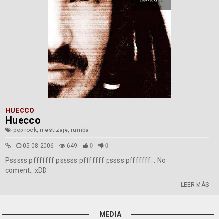
HORRIBLE
HUECCO
Huecco
pop rock, mestizaje, rumba
05-08-2006
649
0
0
Psssss pfffffff psssss pfffffff pssss pfffffff... No
coment...xDD
LEER MÁS
MEDIA