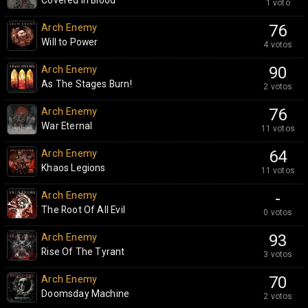
Covered In Blood
1 voto
Arch Enemy
76
Will to Power
4 votos
Arch Enemy
90
As The Stages Burn!
2 votos
Arch Enemy
76
War Eternal
11 votos
Arch Enemy
64
Khaos Legions
11 votos
Arch Enemy
-
The Root Of All Evil
0 votos
Arch Enemy
93
Rise Of The Tyrant
3 votos
Arch Enemy
70
Doomsday Machine
2 votos