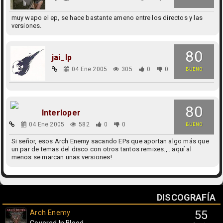
muy wapo el ep, se hace bastante ameno entre los directos y las
versiones.
80
jai_lp
04 Ene 2005
305
0
0
BUENO
80
Interloper
04 Ene 2005
582
0
0
BUENO
Si señor, esos Arch Enemy sacando EPs que aportan algo más que
un par de temas del disco con otros tantos remixes.,.. aquí al
menos se marcan unas versiones!
DISCOGRAFÍA
Arch Enemy
55