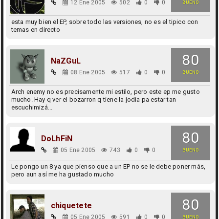
12 Ene 2005
502
0
0
BUENO
esta muy bien el EP, sobre todo las versiones, no es el tipico con
temas en directo
80
NaZGuL
08 Ene 2005
517
0
0
BUENO
Arch enemy no es precisamente mi estilo, pero este ep me gusto
mucho. Hay q ver el bozarron q tiene la jodia pa estar tan
escuchimizá...
80
DoLhFiN
05 Ene 2005
743
0
0
BUENO
Le pongo un 8 ya que pienso que a un EP no se le debe poner más,
pero aun así me ha gustado mucho
80
chiquetete
05 Ene 2005
591
0
0
BUENO