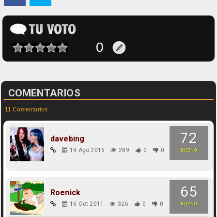
COMENTARIOS
11 Comentarios
72
davebing
19 Ago 2016
289
0
0
BUENO
65
Roenick
16 Oct 2011
326
0
0
BUENO