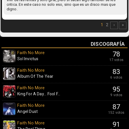
critica. En este caso no solo eso, sino que es un disco mas que
digno.
1
2
›
»
DISCOGRAFÍA
Faith No More
78
Sol Invictus
17 votos
Faith No More
83
Album Of The Year
6 votos
Faith No More
95
King For A Day... Fool F...
9 votos
Faith No More
87
Angel Dust
152 votos
Faith No More
91