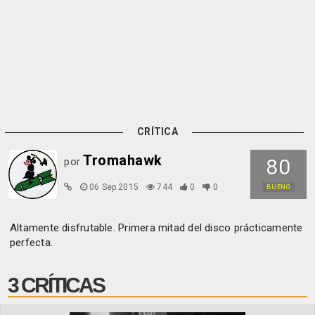
CRÍTICA
Tromahawk
80
por
06 Sep 2015
744
0
0
BUENO
Altamente disfrutable. Primera mitad del disco prácticamente
perfecta.
3 CRÍTICAS