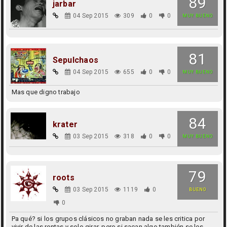
89
jarbar
04 Sep 2015
309
0
0
MUY BUENO
81
Sepulchaos
04 Sep 2015
655
0
0
MUY BUENO
Mas que digno trabajo
84
krater
03 Sep 2015
318
0
0
MUY BUENO
79
roots
03 Sep 2015
1119
0
BUENO
0
Pa qué? si los grupos clásicos no graban nada se les critica por
vivir de las rentas y solo girar, pero si sacan algo también se les