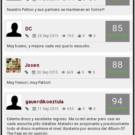
Nuestro Patton y sus partners se mantienen en forma!!!
85
DC
24 Sep 2015
760
0
0
MUY BUENO
Muy bueno, y mejora cada vez que lo escucho.
88
Josen
20 Sep 2015
669
0
0
MUY BUENO
Muy fresco!, muy Patton!
94
gauerdikoeztula
11 Sep 2015
635
0
0
MUY BUENO
Exlente disco y excelente regreso. Me costó entrar pero casi en
cada escucha pillo detalles. Matador es acojonante y practicamente
todo el disco mantiene el nivel. Bastante por encima del Album Of
The Year en mi opinión.