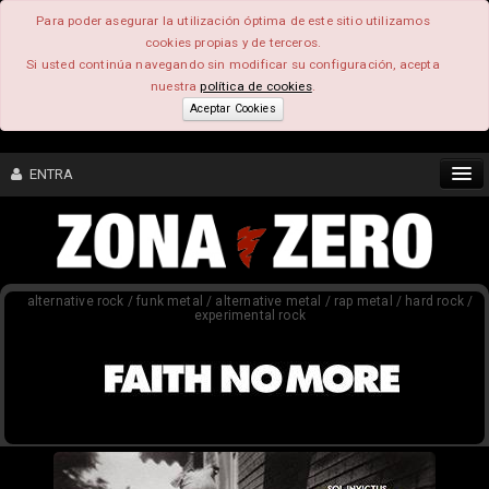
Para poder asegurar la utilización óptima de este sitio utilizamos
cookies propias y de terceros.
Si usted continúa navegando sin modificar su configuración, acepta
nuestra
política de cookies
.
Aceptar Cookies
ENTRA
CONTENIDO
alternative rock / funk metal / alternative metal / rap metal / hard rock /
COMUNIDAD
experimental rock
FEEEDBACK
FOROS