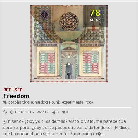
78
BUENO
REFUSED
Freedom
post-hardcore, hardcore punk, experimental rock
15-07-2015
712
0
0
¿En serio? ¿Soy yo o los demás? Visto lo visto, me parece que
seré yo, pero...¿soy de los pocos que van a defenderlo?. El disco
me ha enganchado sumamente. Producción m�...