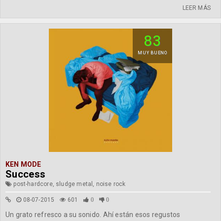
LEER MÁS
83
MUY BUENO
KEN MODE
Success
post-hardcore, sludge metal, noise rock
08-07-2015
601
0
0
Un grato refresco a su sonido. Ahí están esos regustos