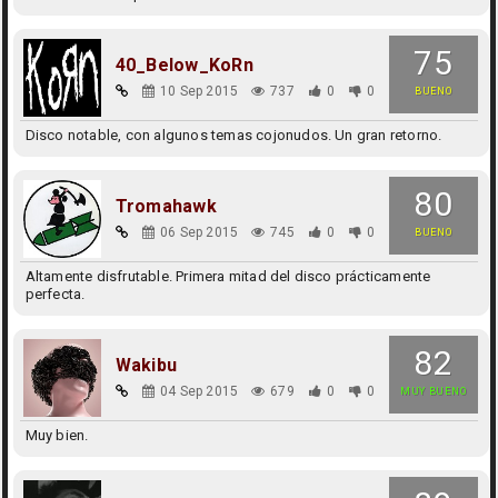
75
40_Below_KoRn
10 Sep 2015
737
0
0
BUENO
Disco notable, con algunos temas cojonudos. Un gran retorno.
80
Tromahawk
06 Sep 2015
745
0
0
BUENO
Altamente disfrutable. Primera mitad del disco prácticamente
perfecta.
82
Wakibu
04 Sep 2015
679
0
0
MUY BUENO
Muy bien.