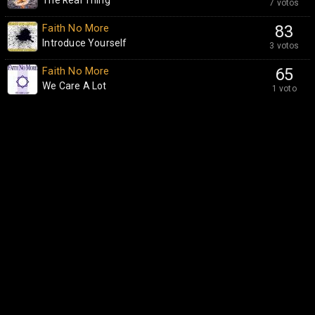
The Real Thing
7 votos
Faith No More
83
Introduce Yourself
3 votos
Faith No More
65
We Care A Lot
1 voto