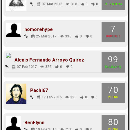
07 Mar 2018
318
0
0
MUY BUENO
7
nomorehype
25 Mar 2017
335
0
0
HORRIBLE
99
Alexis Fernando Arroyo Quiroz
07 Feb 2017
325
0
0
EXCELENTE
70
Pachi67
17 Feb 2016
328
0
0
BUENO
80
BenFlynn
19 Ene 2016
711
0
0
BUENO