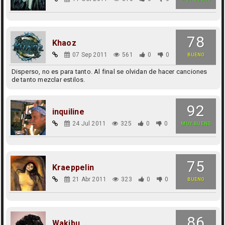
78
Khaoz
07 Sep 2011
561
0
0
BUENO
Disperso, no es para tanto. Al final se olvidan de hacer canciones
de tanto mezclar estilos.
92
inquiline
24 Jul 2011
325
0
0
MUY BUENO
75
Kraeppelin
21 Abr 2011
323
0
0
BUENO
86
Wakibu