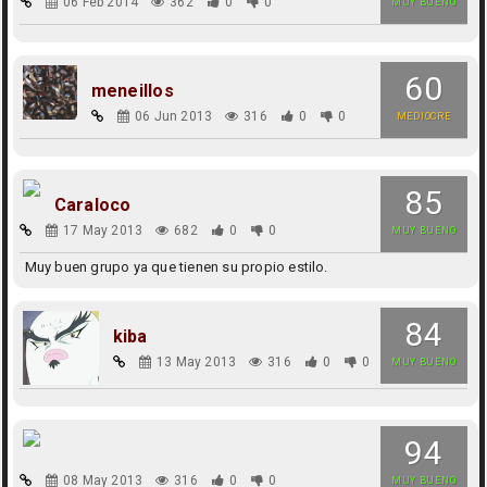
06 Feb 2014
362
0
0
MUY BUENO
60
meneillos
06 Jun 2013
316
0
0
MEDIOCRE
85
Caraloco
17 May 2013
682
0
0
MUY BUENO
Muy buen grupo ya que tienen su propio estilo.
84
kiba
13 May 2013
316
0
0
MUY BUENO
94
08 May 2013
316
0
0
MUY BUENO