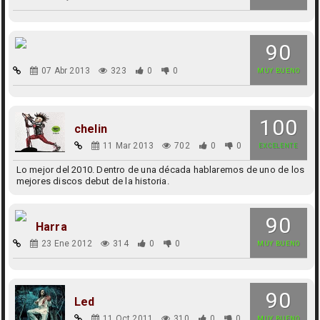
90
07 Abr 2013
323
0
0
MUY BUENO
100
chelin
11 Mar 2013
702
0
0
EXCELENTE
Lo mejor del 2010. Dentro de una década hablaremos de uno de los
mejores discos debut de la historia.
90
Harra
23 Ene 2012
314
0
0
MUY BUENO
90
Led
11 Oct 2011
310
0
0
MUY BUENO