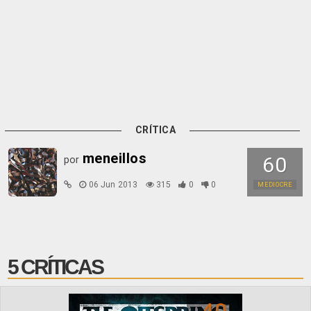
CRÍTICA
meneillos
60
por
06 Jun 2013
315
0
0
MEDIOCRE
5 CRÍTICAS
40