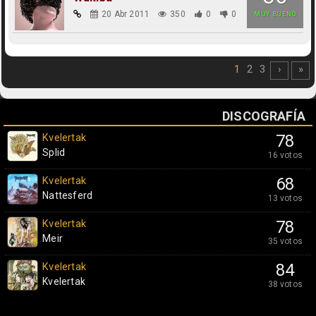
20 Abr 2011
350
0
0
MUY BUENO
1
2
3
›
»
DISCOGRAFÍA
Kvelertak
78
Splid
16 votos
Kvelertak
68
Nattesferd
13 votos
Kvelertak
78
Meir
35 votos
Kvelertak
84
Kvelertak
38 votos