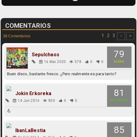
COMENTARIOS
1
2
3
›
»
38 Comentarios
79
Sepulchaos
16 Mar 2020
578
0
0
BUENO
Buen disco, bastante fresco. ¿Pero realmente es para tanto?
81
Jokin Erkoreka
14 Jun 2016
800
0
0
MUY BUENO
💪
85
IbanLaBestia