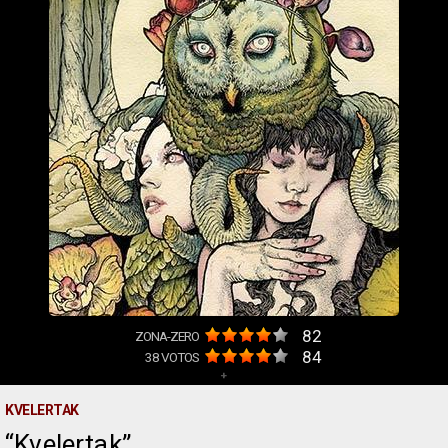
82
ZONA-ZERO
84
38
VOTOS
+
KVELERTAK
Kvelertak