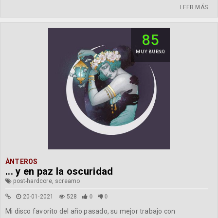
LEER MÁS
85
MUY BUENO
ÀNTEROS
... y en paz la oscuridad
post-hardcore, screamo
20-01-2021
528
0
0
Mi disco favorito del año pasado, su mejor trabajo con