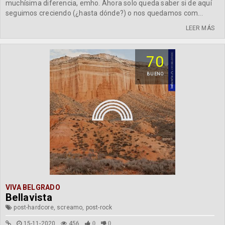
muchísima diferencia, emho. Ahora solo queda saber si de aquí
seguimos creciendo (¿hasta dónde?) o nos quedamos com...
LEER MÁS
70
BUENO
VIVA BELGRADO
Bellavista
post-hardcore, screamo, post-rock
15-11-2020
456
0
0