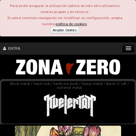
Para poder asegurar la utilización óptima de este sitio utilizamos
cookies propias y de terceros.
Si usted continúa navegando sin modificar su configuración, acepta
nuestra
política de cookies
.
Aceptar Cookies
ENTRA
CONTENIDO
black metal / hard rock / hardcore punk / heavy metal / black 'n' roll /
COMUNIDAD
extreme metal
FEEEDBACK
FOROS