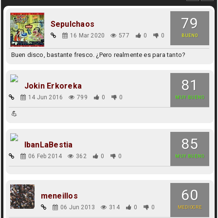
79
Sepulchaos
16 Mar 2020
577
0
0
BUENO
Buen disco, bastante fresco. ¿Pero realmente es para tanto?
81
Jokin Erkoreka
14 Jun 2016
799
0
0
MUY BUENO
💪
85
IbanLaBestia
06 Feb 2014
362
0
0
MUY BUENO
60
meneillos
06 Jun 2013
314
0
0
MEDIOCRE