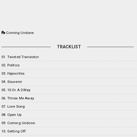
Coming Undone
TRACKLIST
01. Twisted Transistor
02. Politics
03. Hypocrites
04. Souvenir
05. 10 Or A 2-Way
06. Throw Me Away
07. Love Song
08. Open Up
09. Coming Undone
10. Getting Off