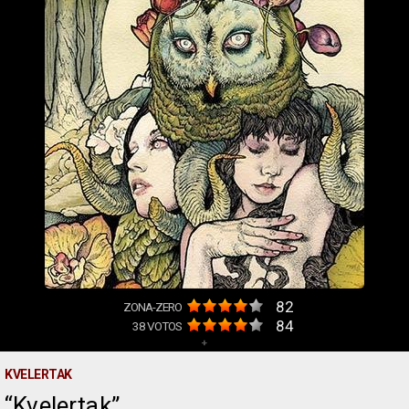
82
ZONA-ZERO
84
38
VOTOS
+
KVELERTAK
Kvelertak