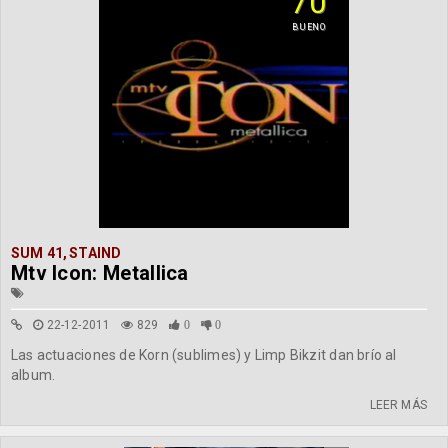
70
BUENO
SUM 41
,
STAIND
Mtv Icon: Metallica
22-12-2011
829
0
0
Las actuaciones de Korn (sublimes) y Limp Bikzit dan brío al
album.
LEER MÁS