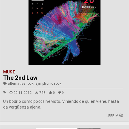
HORRIBLE
MUSE
The 2nd Law
alternative rock, symphonic rock
29-11-2012
758
0
0
Un bodrio como pocos he visto. Viniendo de quién viene, hasta
da vergüenza ajena.
LEER MÁS