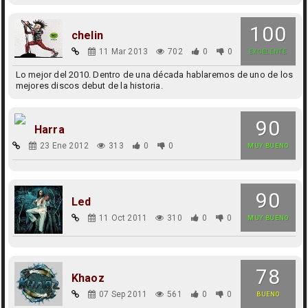
100
chelin
11 Mar 2013
702
0
0
EXCELENTE
Lo mejor del 2010. Dentro de una década hablaremos de uno de los
mejores discos debut de la historia.
90
Harra
23 Ene 2012
313
0
0
MUY BUENO
90
Led
11 Oct 2011
310
0
0
MUY BUENO
78
Khaoz
07 Sep 2011
561
0
0
BUENO