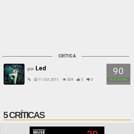
CRÍTICA
Led
90
por
11 Oct 2011
309
0
0
MUY BUENO
5 CRÍTICAS
20