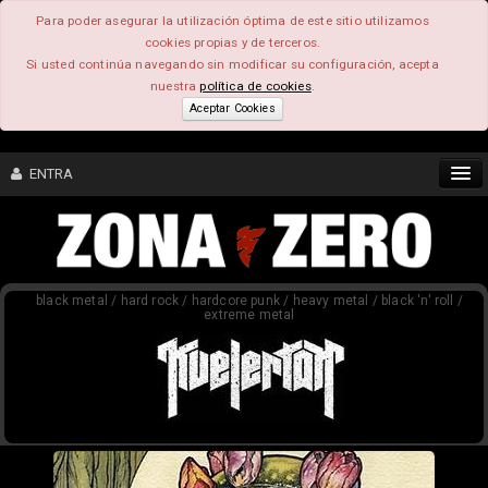
Para poder asegurar la utilización óptima de este sitio utilizamos
cookies propias y de terceros.
Si usted continúa navegando sin modificar su configuración, acepta
nuestra
política de cookies
.
Aceptar Cookies
ENTRA
CONTENIDO
black metal / hard rock / hardcore punk / heavy metal / black 'n' roll /
COMUNIDAD
extreme metal
FEEEDBACK
FOROS