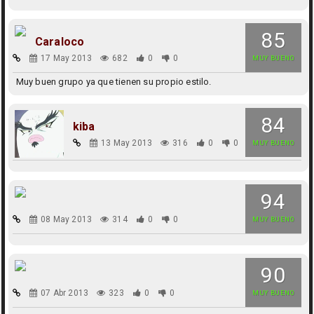
85
Caraloco
17 May 2013
682
0
0
MUY BUENO
Muy buen grupo ya que tienen su propio estilo.
84
kiba
13 May 2013
316
0
0
MUY BUENO
94
08 May 2013
314
0
0
MUY BUENO
90
07 Abr 2013
323
0
0
MUY BUENO