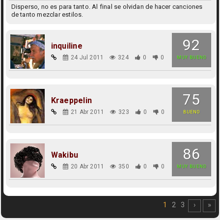
Disperso, no es para tanto. Al final se olvidan de hacer canciones
de tanto mezclar estilos.
92
inquiline
24 Jul 2011
324
0
0
MUY BUENO
75
Kraeppelin
21 Abr 2011
323
0
0
BUENO
86
Wakibu
20 Abr 2011
350
0
0
MUY BUENO
1
2
3
›
»