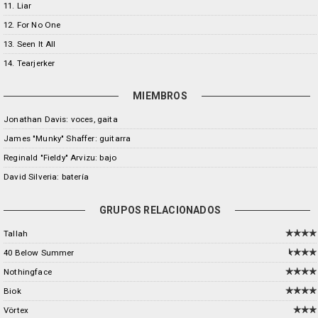
11. Liar
12. For No One
13. Seen It All
14. Tearjerker
MIEMBROS
Jonathan Davis: voces, gaita
James "Munky" Shaffer: guitarra
Reginald "Fieldy" Arvizu: bajo
David Silveria: batería
GRUPOS RELACIONADOS
Tallah
40 Below Summer
Nothingface
Biok
Vörtex