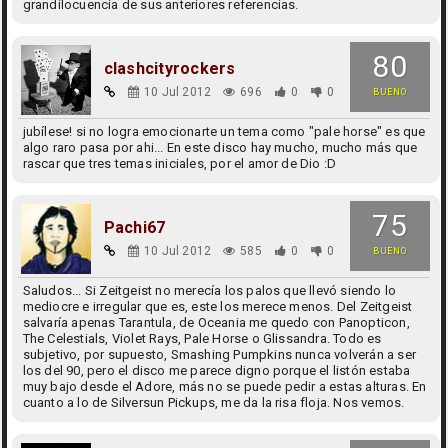
grandilocuencia de sus anteriores referencias.
80
clashcityrockers
10 Jul 2012
696
0
0
BUENO
jubílese! si no logra emocionarte un tema como "pale horse" es que
algo raro pasa por ahi... En este disco hay mucho, mucho más que
rascar que tres temas iniciales, por el amor de Dio :D
75
Pachi67
10 Jul 2012
585
0
0
BUENO
Saludos... Si Zeitgeist no merecía los palos que llevó siendo lo
mediocre e irregular que es, este los merece menos. Del Zeitgeist
salvaría apenas Tarantula, de Oceania me quedo con Panopticon,
The Celestials, Violet Rays, Pale Horse o Glissandra. Todo es
subjetivo, por supuesto, Smashing Pumpkins nunca volverán a ser
los del 90, pero el disco me parece digno porque el listón estaba
muy bajo desde el Adore, más no se puede pedir a estas alturas. En
cuanto a lo de Silversun Pickups, me da la risa floja. Nos vemos.