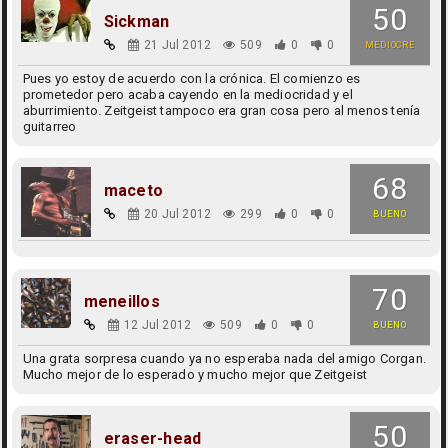
50
Sickman
21 Jul 2012
509
0
0
MEDIOCRE
Pues yo estoy de acuerdo con la crónica. El comienzo es
prometedor pero acaba cayendo en la mediocridad y el
aburrimiento. Zeitgeist tampoco era gran cosa pero al menos tenía
guitarreo
68
maceto
20 Jul 2012
299
0
0
BUENO
70
meneillos
12 Jul 2012
509
0
0
BUENO
Una grata sorpresa cuando ya no esperaba nada del amigo Corgan.
Mucho mejor de lo esperado y mucho mejor que Zeitgeist
50
eraser-head