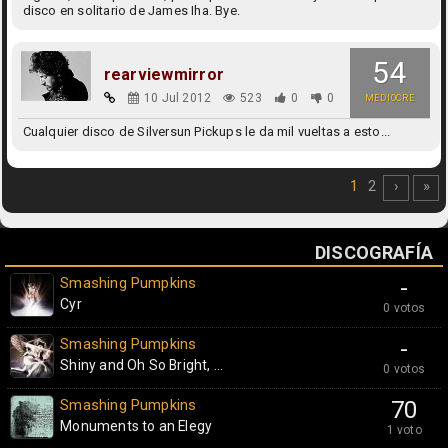
disco en solitario de James Iha. Bye.
54
rearviewmirror
10 Jul 2012
523
0
0
MEDIOCRE
Cualquier disco de Silversun Pickups le da mil vueltas a esto...
1
2
›
»
DISCOGRAFÍA
Smashing Pumpkins
-
Cyr
0 votos
Smashing Pumpkins
-
Shiny and Oh So Bright, ...
0 votos
Smashing Pumpkins
70
Monuments to an Elegy
1 voto