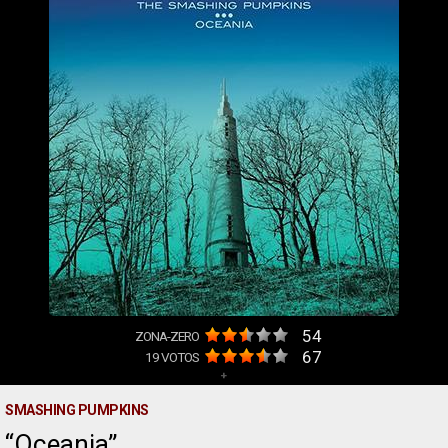
54
ZONA-ZERO
67
19
VOTOS
+
SMASHING PUMPKINS
Oceania