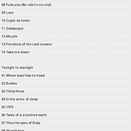
08.Fuck you (An ode to no one)
09.Love
10.Cupid de locke
11.Galapogos
12.Muzzle
13.Porcelina of the vast oceans
14.Take me down
Twilight to starlight
01.Where boys fear to tread
02.Bodies
03.Thirty-three
04.In the arms of sleep
05.1979
06.Tales of a scorched earth
07.Thru the eyes of Ruby
08.Stumbleine