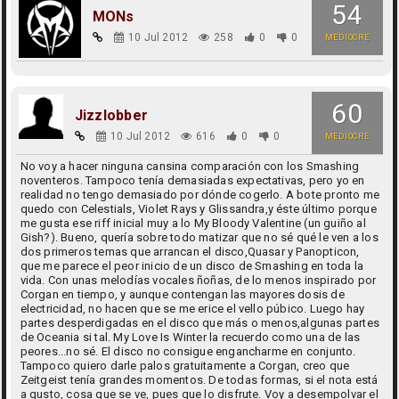
54
MONs
10 Jul 2012
258
0
0
MEDIOCRE
60
Jizzlobber
10 Jul 2012
616
0
0
MEDIOCRE
No voy a hacer ninguna cansina comparación con los Smashing
noventeros. Tampoco tenía demasiadas expectativas, pero yo en
realidad no tengo demasiado por dónde cogerlo. A bote pronto me
quedo con Celestials, Violet Rays y Glissandra,y éste último porque
me gusta ese riff inicial muy a lo My Bloody Valentine (un guiño al
Gish?). Bueno, quería sobre todo matizar que no sé qué le ven a los
dos primeros temas que arrancan el disco,Quasar y Panopticon,
que me parece el peor inicio de un disco de Smashing en toda la
vida. Con unas melodías vocales ñoñas, de lo menos inspirado por
Corgan en tiempo, y aunque contengan las mayores dosis de
electricidad, no hacen que se me erice el vello púbico. Luego hay
partes desperdigadas en el disco que más o menos,algunas partes
de Oceania si tal. My Love Is Winter la recuerdo como una de las
peores...no sé. El disco no consigue engancharme en conjunto.
Tampoco quiero darle palos gratuitamente a Corgan, creo que
Zeitgeist tenía grandes momentos. De todas formas, si el nota está
a gusto, cosa que se ve, pues que lo disfrute. Voy a desempolvar el