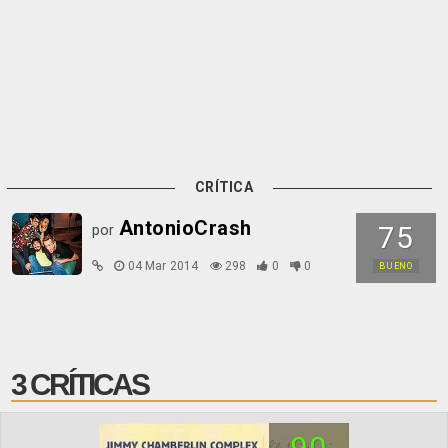
CRÍTICA
AntonioCrash
75
por
04 Mar 2014
298
0
0
BUENO
3 CRÍTICAS
90