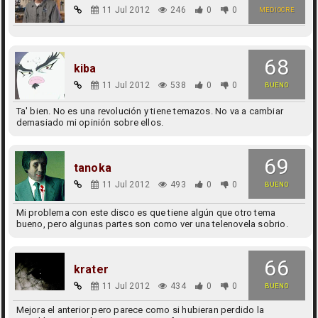
11 Jul 2012
246
0
0
MEDIOCRE
68
kiba
11 Jul 2012
538
0
0
BUENO
Ta' bien. No es una revolución y tiene temazos. No va a cambiar
demasiado mi opinión sobre ellos.
69
tanoka
11 Jul 2012
493
0
0
BUENO
Mi problema con este disco es que tiene algún que otro tema
bueno, pero algunas partes son como ver una telenovela sobrio.
66
krater
11 Jul 2012
434
0
0
BUENO
Mejora el anterior pero parece como si hubieran perdido la