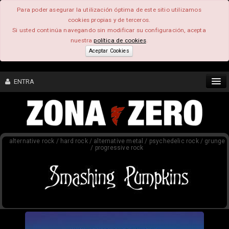
Para poder asegurar la utilización óptima de este sitio utilizamos
cookies propias y de terceros.
Si usted continúa navegando sin modificar su configuración, acepta
nuestra
política de cookies
.
Aceptar Cookies
ENTRA
CONTENIDO
alternative rock / hard rock / alternative metal / psychedelic rock / grunge
COMUNIDAD
/ progressive rock
FEEEDBACK
FOROS