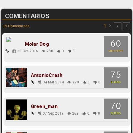
COMENTARIOS
1
2
›
»
19 Comentarios
60
Molar Dog
19 Oct 2016
288
0
0
MEDIOCRE
75
AntonioCrash
04 Mar 2014
299
0
0
BUENO
70
Green_man
07 Sep 2012
269
0
0
BUENO