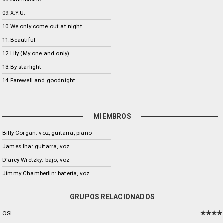
09.X.Y.U.
10.We only come out at night
11.Beautiful
12.Lily (My one and only)
13.By starlight
14.Farewell and goodnight
MIEMBROS
Billy Corgan: voz, guitarra, piano
James Iha: guitarra, voz
D'arcy Wretzky: bajo, voz
Jimmy Chamberlin: batería, voz
GRUPOS RELACIONADOS
OSI