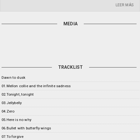
LEER MÁS
MEDIA
TRACKLIST
Dawn to dusk
01.Mellon collie and the infinite sadness
02.Tonight, tonight
03.Jellybelly
04.Zero
05.Here is no why
06.Bullet with butterfly wings
07.To forgive