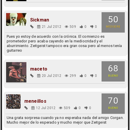
50
Sickman
21 Jul 2012
509
0
0
MEDIOCRE
Pues yo estoy de acuerdo con la crónica. El comienzo es
prometedor pero acaba cayendo en la mediocridad y el
aburrimiento. Zeitgeist tampoco era gran cosa pero al menos tenía
guitarreo
68
maceto
20 Jul 2012
299
0
0
BUENO
70
meneillos
12 Jul 2012
509
0
0
BUENO
Una grata sorpresa cuando ya no esperaba nada del amigo Corgan.
Mucho mejor de lo esperado y mucho mejor que Zeitgeist