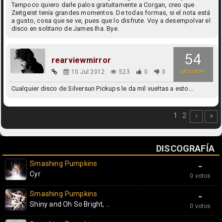
Tampoco quiero darle palos gratuitamente a Corgan, creo que
Zeitgeist tenía grandes momentos. De todas formas, si el nota está
a gusto, cosa que se ve, pues que lo disfrute. Voy a desempolvar el
disco en solitario de James Iha. Bye.
54
rearviewmirror
10 Jul 2012
523
0
0
MEDIOCRE
Cualquier disco de Silversun Pickups le da mil vueltas a esto...
1
2
›
»
DISCOGRAFÍA
Smashing Pumpkins
-
Cyr
0 votos
Smashing Pumpkins
-
Shiny and Oh So Bright, ...
0 votos