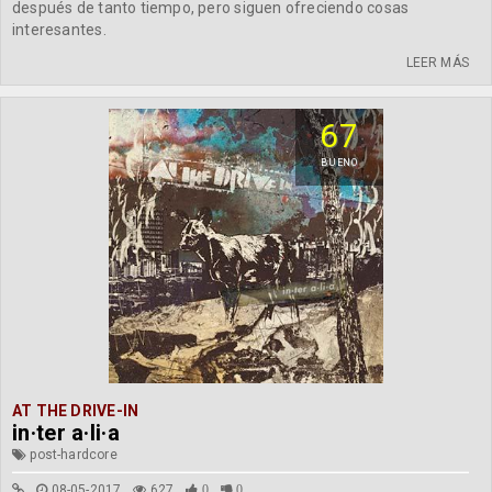
después de tanto tiempo, pero siguen ofreciendo cosas
interesantes.
LEER MÁS
67
BUENO
AT THE DRIVE-IN
in·ter a·li·a
post-hardcore
08-05-2017
627
0
0