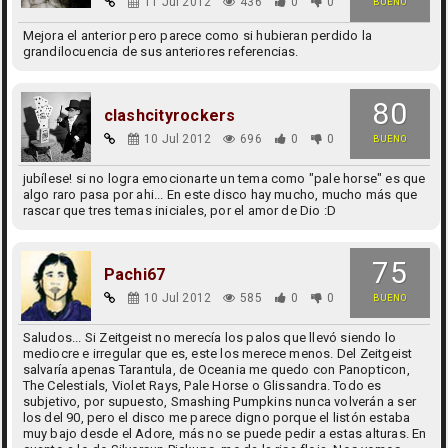
11 Jul 2012
436
0
0
BUENO
Mejora el anterior pero parece como si hubieran perdido la
grandilocuencia de sus anteriores referencias.
80
clashcityrockers
10 Jul 2012
696
0
0
BUENO
jubílese! si no logra emocionarte un tema como "pale horse" es que
algo raro pasa por ahi... En este disco hay mucho, mucho más que
rascar que tres temas iniciales, por el amor de Dio :D
75
Pachi67
10 Jul 2012
585
0
0
BUENO
Saludos... Si Zeitgeist no merecía los palos que llevó siendo lo
mediocre e irregular que es, este los merece menos. Del Zeitgeist
salvaría apenas Tarantula, de Oceania me quedo con Panopticon,
The Celestials, Violet Rays, Pale Horse o Glissandra. Todo es
subjetivo, por supuesto, Smashing Pumpkins nunca volverán a ser
los del 90, pero el disco me parece digno porque el listón estaba
muy bajo desde el Adore, más no se puede pedir a estas alturas. En