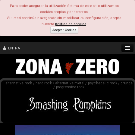
Para poder asegurar la utilización óptima de este sitio utilizamos
cookies propias y de terceros.
Si usted continúa navegando sin modificar su configuración, acepta
nuestra
política de cookies
.
Aceptar Cookies
ENTRA
CONTENIDO
alternative rock / hard rock / alternative metal / psychedelic rock / grunge
COMUNIDAD
/ progressive rock
FEEEDBACK
FOROS