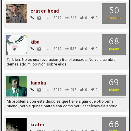
50
eraser-head
11 Jul 2012
246
0
0
MEDIOCRE
68
kiba
11 Jul 2012
538
0
0
BUENO
Ta' bien. No es una revolución y tiene temazos. No va a cambiar
demasiado mi opinión sobre ellos.
69
tanoka
11 Jul 2012
493
0
0
BUENO
Mi problema con este disco es que tiene algún que otro tema
bueno, pero algunas partes son como ver una telenovela sobrio.
66
krater