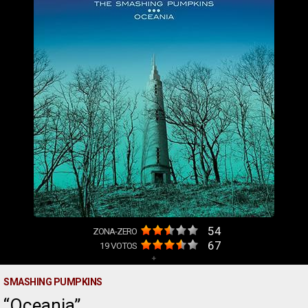
54
ZONA-ZERO
67
19
VOTOS
+
SMASHING PUMPKINS
Oceania