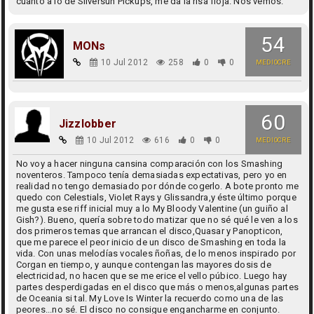
cuanto a lo de Silversun Pickups, me da la risa floja. Nos vemos.
54
MONs
10 Jul 2012
258
0
0
MEDIOCRE
60
Jizzlobber
10 Jul 2012
616
0
0
MEDIOCRE
No voy a hacer ninguna cansina comparación con los Smashing
noventeros. Tampoco tenía demasiadas expectativas, pero yo en
realidad no tengo demasiado por dónde cogerlo. A bote pronto me
quedo con Celestials, Violet Rays y Glissandra,y éste último porque
me gusta ese riff inicial muy a lo My Bloody Valentine (un guiño al
Gish?). Bueno, quería sobre todo matizar que no sé qué le ven a los
dos primeros temas que arrancan el disco,Quasar y Panopticon,
que me parece el peor inicio de un disco de Smashing en toda la
vida. Con unas melodías vocales ñoñas, de lo menos inspirado por
Corgan en tiempo, y aunque contengan las mayores dosis de
electricidad, no hacen que se me erice el vello púbico. Luego hay
partes desperdigadas en el disco que más o menos,algunas partes
de Oceania si tal. My Love Is Winter la recuerdo como una de las
peores...no sé. El disco no consigue engancharme en conjunto.