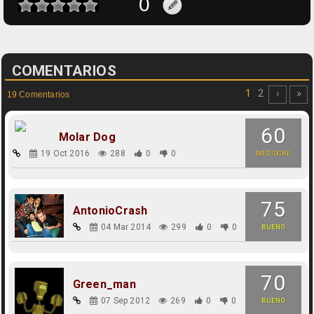
COMENTARIOS
1
2
›
»
19 Comentarios
60
Molar Dog
19 Oct 2016
288
0
0
MEDIOCRE
75
AntonioCrash
04 Mar 2014
299
0
0
BUENO
70
Green_man
07 Sep 2012
269
0
0
BUENO