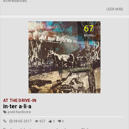
interesantes.
LEER MÁS
67
BUENO
AT THE DRIVE-IN
in·ter a·li·a
post-hardcore
08-05-2017
627
0
0