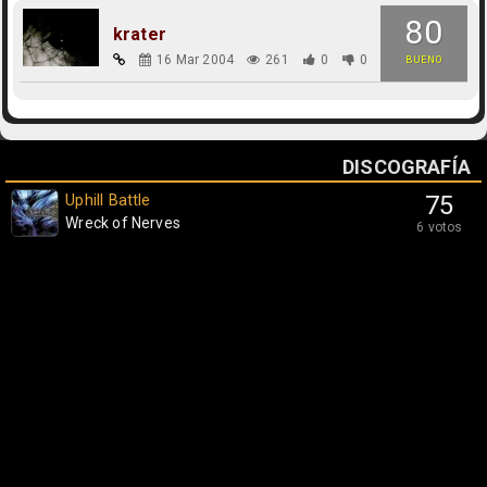
80
krater
16 Mar 2004
261
0
0
BUENO
DISCOGRAFÍA
Uphill Battle
75
Wreck of Nerves
6 votos