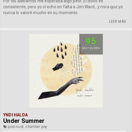
Por los adelantos me esperaba algo peor. El disco es
consistente, pero yo sí echo en falta a Jim Ward , y mira que yo
nunca lo valoré mucho en su momento.
LEER MÁS
95
MUY BUENO
YNDI HALDA
Under Summer
post-rock, chamber pop