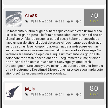
70
GLaSS
16 Mar 2004
325
0
0
BUENO
De momento puntuo el grupo, hasta que escuche este ultimo disco.
Es un buen grupo pero... le falta personalidad, como se ha dicho en
el analisis. A falta de escuchar este disco, y habiendo escuchado
hace un par de años el debut de estos chicos, tengo que decir que
aunque son un buen grupo no aportan nada al noisecore, es mas,
en demasiadas ocasiones son un calco descarado a Converge. Ya
veremos si cambio de opinion aunque ultimamente los grupos de
noisecore me estan decepcionando... seguramente el mejor disco
de noise del año sera el que sacara Converge, ya que Botch,
Drowningman, Coalesce y Cave In han desaparecido de una forma u
otra y Nostromo y Everytime I Die no tienen previsto sacar nada este
año (creo). La escena noisecore agoniza...
80
jai_lp
16 Mar 2004
241
0
0
BUENO