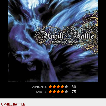
80
ZONA-ZERO
75
6
VOTOS
+
UPHILL BATTLE