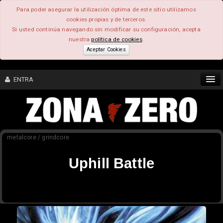
Para poder asegurar la utilización óptima de este sitio utilizamos
cookies propias y de terceros.
Si usted continúa navegando sin modificar su configuración, acepta
nuestra
política de cookies
.
Aceptar Cookies
ENTRA
CONTENIDO
metalcore / grindcore
COMUNIDAD
Uphill Battle
FEEEDBACK
FOROS