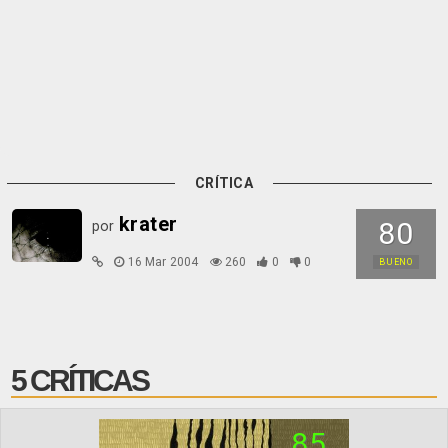
CRÍTICA
krater
80
por
16 Mar 2004
260
0
0
BUENO
5 CRÍTICAS
85