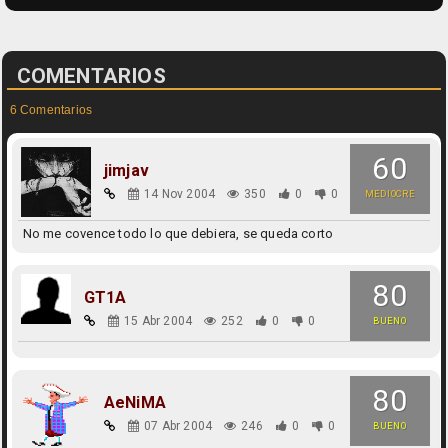
COMENTARIOS
6 Comentarios
60
jimjav
14 Nov 2004
350
0
0
MEDIOCRE
No me covence todo lo que debiera, se queda corto
80
GT1A
15 Abr 2004
252
0
0
BUENO
80
AeNiMA
07 Abr 2004
246
0
0
BUENO