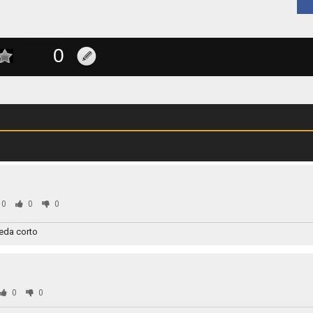
50
0
0
eda corto
0
0