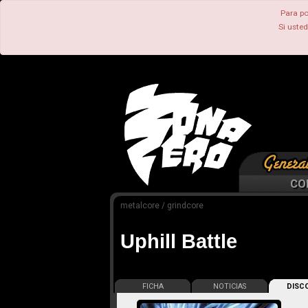
Para po
Si uste
CO
metalcore / grindcore
Uphill Battle
FICHA
NOTICIAS
DISCO