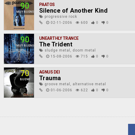
90
PAATOS
Silence of Another Kind
MUY BUENO
progressive rock
02-11-2006
600
0
0
90
UNEARTHLY TRANCE
The Trident
MUY BUENO
sludge metal, doom metal
15-08-2006
715
0
0
70
AGNUS DEI
Trauma
BUENO
groove metal, alternative metal
01-06-2006
622
0
0