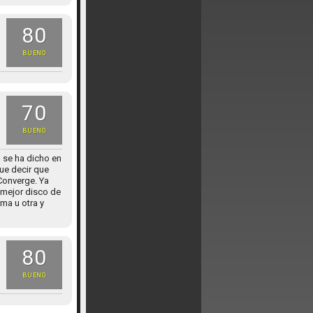
80
BUENO
70
BUENO
 se ha dicho en
ue decir que
Converge. Ya
 mejor disco de
ma u otra y
80
BUENO