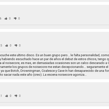
6
0
0
25
0
0
uche este ultimo disco. Es un buen grupo pero... le falta personalidad, como
o, y habiendo escuchado hace un par de años el debut de estos chicos, tengo q
 al noisecore, es mas, en demasiadas ocasiones son un calco descarado a 
mamente los grupos de noisecore me estan decepcionando... seguramente el
, ya que Botch, Drowningman, Coalesce y Cave In han desaparecido de una for
sto sacar nada este año (creo). La escena noisecore agoniza...
41
0
0