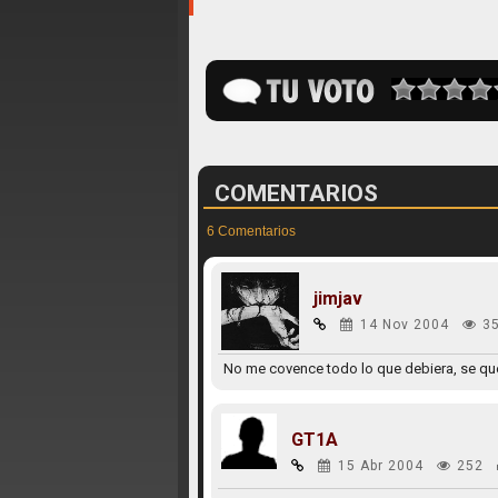
COMENTARIOS
6 Comentarios
jimjav
14 Nov 2004
3
No me covence todo lo que debiera, se qu
GT1A
15 Abr 2004
252