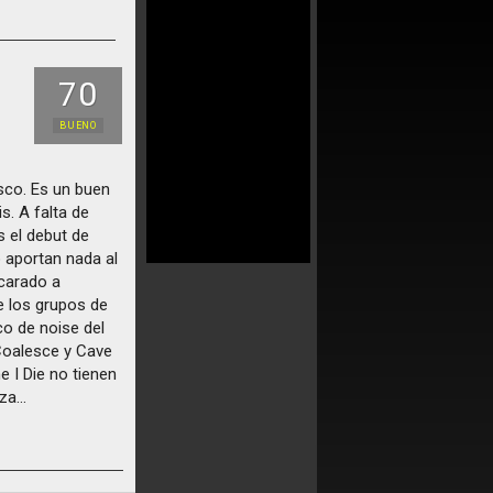
70
BUENO
sco. Es un buen
s. A falta de
 el debut de
 aportan nada al
carado a
 los grupos de
o de noise del
Coalesce y Cave
 I Die no tienen
a...