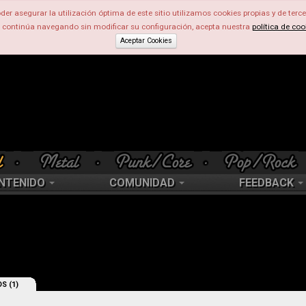
der asegurar la utilización óptima de este sitio utilizamos cookies propias y de terce
d continúa navegando sin modificar su configuración, acepta nuestra
política de coo
Aceptar Cookies
NTENIDO
COMUNIDAD
FEEDBACK
S (1)