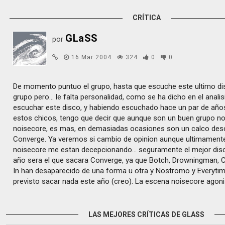
CRÍTICA
GLaSS
por
16 Mar 2004
324
0
0
De momento puntuo el grupo, hasta que escuche este ultimo di
grupo pero... le falta personalidad, como se ha dicho en el analisi
escuchar este disco, y habiendo escuchado hace un par de años
estos chicos, tengo que decir que aunque son un buen grupo no
noisecore, es mas, en demasiadas ocasiones son un calco des
Converge. Ya veremos si cambio de opinion aunque ultimamente
noisecore me estan decepcionando... seguramente el mejor disc
año sera el que sacara Converge, ya que Botch, Drowningman, 
In han desaparecido de una forma u otra y Nostromo y Everytime
previsto sacar nada este año (creo). La escena noisecore agoniz
LAS MEJORES CRÍTICAS DE GLASS