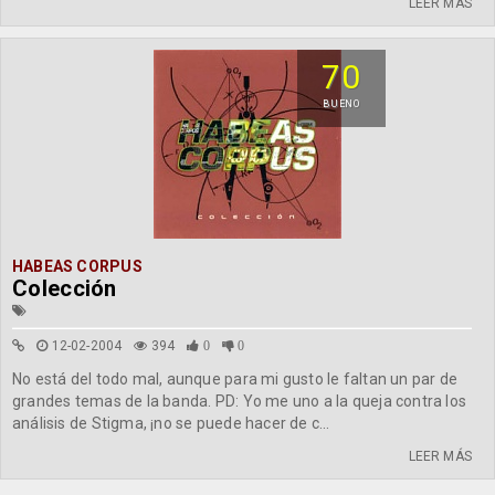
LEER MÁS
70
BUENO
HABEAS CORPUS
Colección
12-02-2004
394
0
0
No está del todo mal, aunque para mi gusto le faltan un par de
grandes temas de la banda. PD: Yo me uno a la queja contra los
análisis de Stigma, ¡no se puede hacer de c...
LEER MÁS