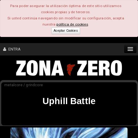
Para poder asegurar la utilización óptima de este sitio utilizamos
cookies propias y de terceros.
Si usted continúa navegando sin modificar su configuración, acepta
nuestra
política de cookies
.
Aceptar Cookies
ENTRA
CONTENIDO
metalcore / grindcore
COMUNIDAD
Uphill Battle
FEEEDBACK
FOROS