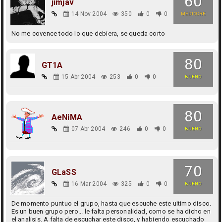
60
jimjav
14 Nov 2004
350
0
0
MEDIOCRE
No me covence todo lo que debiera, se queda corto
80
GT1A
15 Abr 2004
253
0
0
BUENO
80
AeNiMA
07 Abr 2004
246
0
0
BUENO
70
GLaSS
16 Mar 2004
325
0
0
BUENO
De momento puntuo el grupo, hasta que escuche este ultimo disco.
Es un buen grupo pero... le falta personalidad, como se ha dicho en
el analisis. A falta de escuchar este disco, y habiendo escuchado