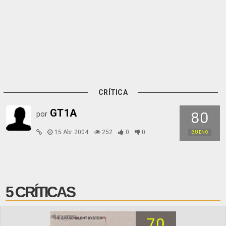
CRÍTICA
GT1A
80
por
15 Abr 2004
252
0
0
BUENO
5 CRÍTICAS
70