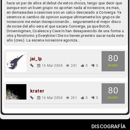
hace un par de años el debut de estos chicos, tengo que decir que
aunque son un buen grupo no aportan nada al noisecore, es mas,
en demasiadas ocasiones son un calco descarado a Converge. Ya
veremos si cambio de opinion aunque ultimamente los grupos de
noisecore me estan decepcionando... seguramente el mejor disco
de noise del año sera el que sacara Converge, ya que Botch,
Drowningman, Coalesce y Cave In han desaparecido de una forma u
otra y Nostromo y Everytime I Die no tienen previsto sacar nada este
año (creo). La escena noisecore agoniza...
80
jai_lp
16 Mar 2004
241
0
0
BUENO
80
krater
16 Mar 2004
261
0
0
BUENO
DISCOGRAFÍA