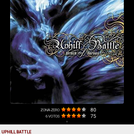
80
ZONA-ZERO
75
6
VOTOS
+
UPHILL BATTLE