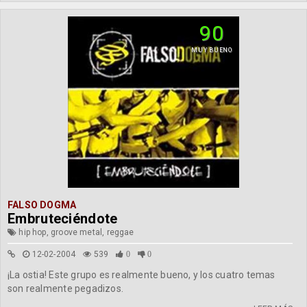
90
MUY BUENO
FALSO DOGMA
Embruteciéndote
hip hop, groove metal, reggae
12-02-2004
539
0
0
¡La ostia! Este grupo es realmente bueno, y los cuatro temas
son realmente pegadizos.