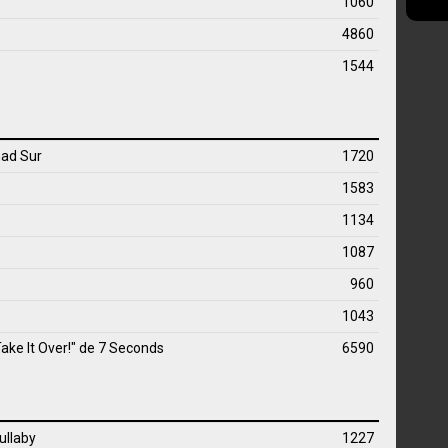
1060
4860
1544
mad Sur
1720
1583
1134
1087
960
1043
Take It Over!" de
7 Seconds
6590
ullaby
1227