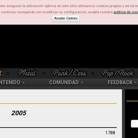
der asegurar la utilización óptima de este sitio utilizamos cookies propias y de terce
d continúa navegando sin modificar su configuración, acepta nuestra
política de coo
Aceptar Cookies
NTENIDO
COMUNIDAD
FEEDBACK
2005
1788