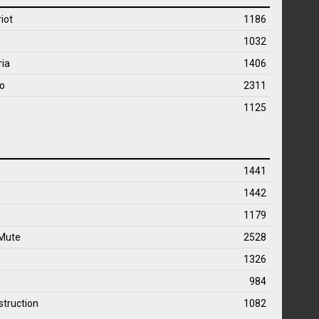
iot
1186
1032
ria
1406
mo
2311
1125
1441
1442
1179
 Mute
2528
1326
984
struction
1082