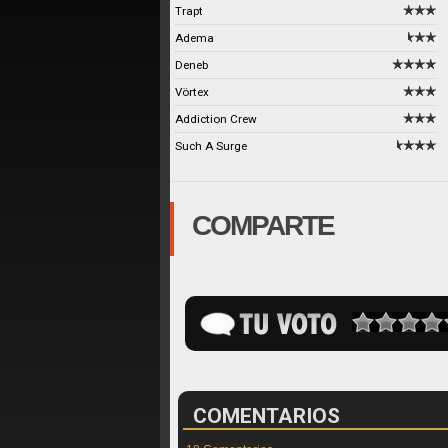
Trapt
Adema
Deneb
Vörtex
Addiction Crew
Such A Surge
COMPARTE
COMENTARIOS