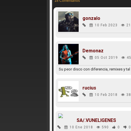
18 Comentarios
gonzalo
10 Feb 2023
21
Demonaz
05 Oct 2019
45
Su peor disco con diferencia, remixes y t
rucius
10 Feb 2018
38
SA/.VUNELIGENES
10 Ene 2018
590
0
0