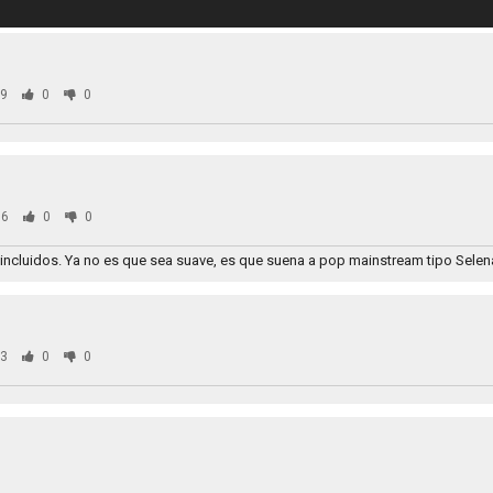
9
0
0
6
0
0
al incluidos. Ya no es que sea suave, es que suena a pop mainstream tipo Sele
3
0
0