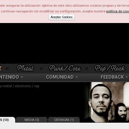
der asegurar la utilización óptima de este sitio utilizamos cookies propias y de terce
d continúa navegando sin modificar su configuración, acepta nuestra
política de coo
Aceptar Cookies
NTENIDO
COMUNIDAD
FEEDBACK
u metal / electronic / rap
S (13)
MEDIA (5)
CRÓNICAS (1)