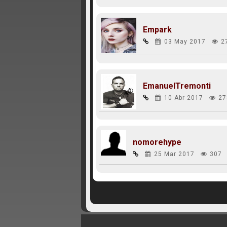
Empark
03 May 2017
2
EmanuelTremonti
10 Abr 2017
27
nomorehype
25 Mar 2017
307