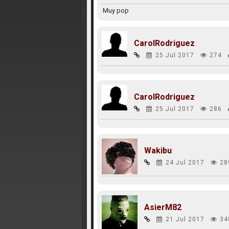
Muy pop
CarolRodriguez
25 Jul 2017
274
CarolRodriguez
25 Jul 2017
286
Wakibu
24 Jul 2017
28
AsierM82
21 Jul 2017
34