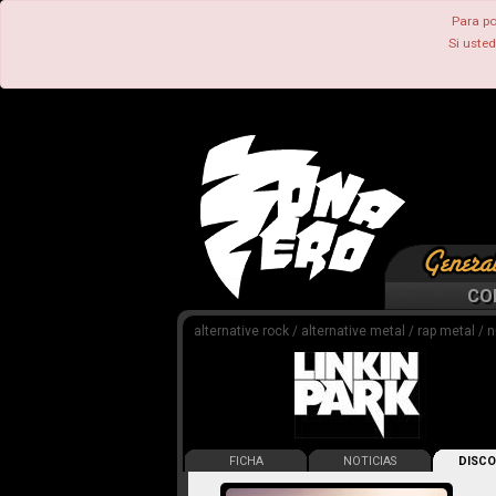
Para po
Si uste
CO
alternative rock / alternative metal / rap metal / n
FICHA
NOTICIAS
DISCO