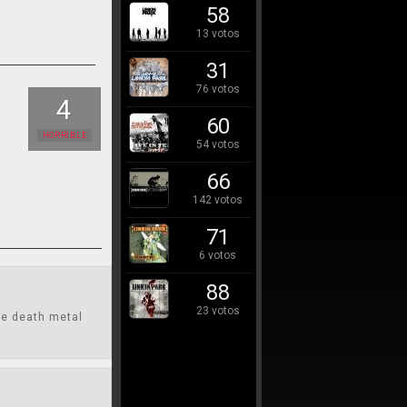
58
13 votos
31
76 votos
4
60
HORRIBLE
54 votos
66
142 votos
71
6 votos
88
23 votos
ve death metal