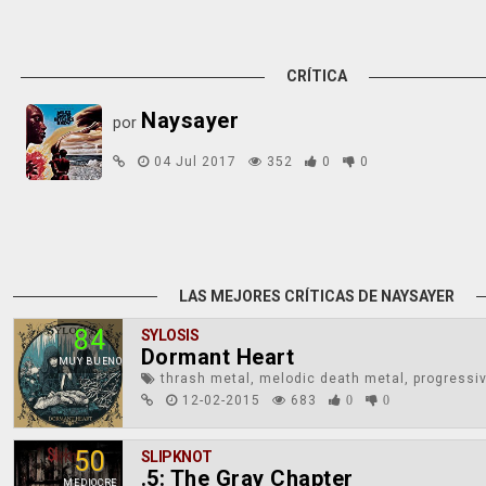
CRÍTICA
Naysayer
por
04 Jul 2017
352
0
0
LAS MEJORES CRÍTICAS DE NAYSAYER
84
SYLOSIS
Dormant Heart
MUY BUENO
thrash metal, melodic death metal, progressi
12-02-2015
683
0
0
50
SLIPKNOT
.5: The Gray Chapter
MEDIOCRE