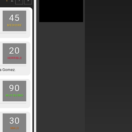
1
2
›
»
45
MEDIOCRE
20
HORRIBLE
na Gomez.
90
MUY BUENO
30
MALO