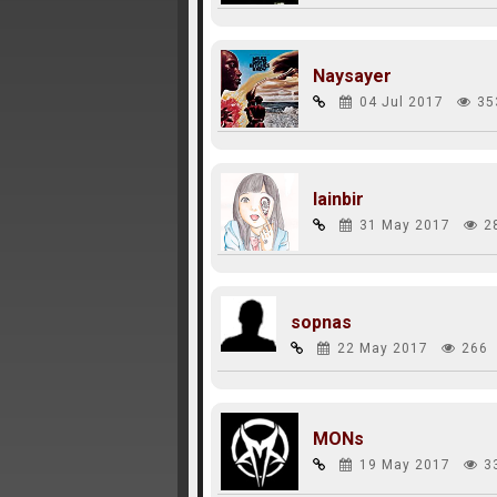
Naysayer
04 Jul 2017
35
lainbir
31 May 2017
2
sopnas
22 May 2017
266
MONs
19 May 2017
3