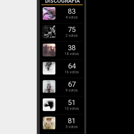
DISCOGRAFÍA
83
4 votos
75
2 votos
38
18 votos
64
16 votos
67
9 votos
51
10 votos
81
3 votos