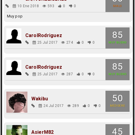
10 Ene 2018
593
0
0
MALO
Muy pop
85
CarolRodriguez
25 Jul 2017
274
0
0
MUY BUENO
85
CarolRodriguez
25 Jul 2017
287
0
0
MUY BUENO
50
Wakibu
24 Jul 2017
289
0
0
MEDIOCRE
45
AsierM82