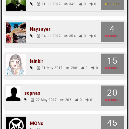
21 Jul 2017
349
0
0
MEDIOCRE
4
Naysayer
04 Jul 2017
354
0
0
HORRIBLE
15
lainbir
31 May 2017
286
0
0
HORRIBLE
20
sopnas
22 May 2017
266
0
0
HORRIBLE
45
MONs