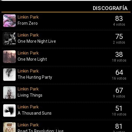
DISCOGRAFÍA
Linkin Park
83
From Zero
4 votos
Linkin Park
75
One More Night Live
2 votos
Linkin Park
38
One More Light
18 votos
Linkin Park
64
The Hunting Party
16 votos
Linkin Park
67
Living Things
9 votos
Linkin Park
51
A Thousand Suns
10 votos
Linkin Park
81
Road To Revolution: Live...