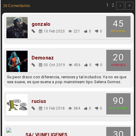
1
2
›
»
18 Comentarios
45
gonzalo
10 Feb 2023
221
0
0
MEDIOCRE
20
Demonaz
05 Oct 2019
456
0
0
HORRIBLE
Su peor disco con diferencia, remixes y tal incluidos. Ya no es que
sea suave, es que suena a pop mainstream tipo Selena Gomez.
90
rucius
10 Feb 2018
384
0
0
MUY BUENO
30
SA/.VUNELIGENES