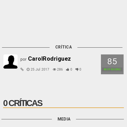
CRÍTICA
CarolRodriguez
85
por
25 Jul 2017
286
0
0
MUY BUENO
0 CRÍTICAS
MEDIA