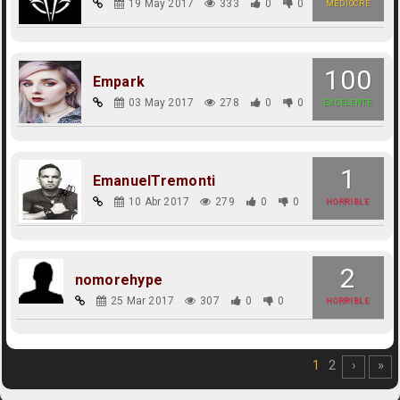
19 May 2017
333
0
0
MEDIOCRE
100
Empark
03 May 2017
278
0
0
EXCELENTE
1
EmanuelTremonti
10 Abr 2017
279
0
0
HORRIBLE
2
nomorehype
25 Mar 2017
307
0
0
HORRIBLE
1
2
›
»