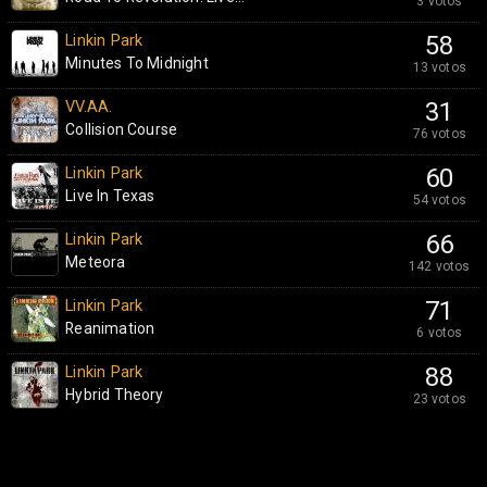
3 votos
Linkin Park
58
Minutes To Midnight
13 votos
VV.AA.
31
Collision Course
76 votos
Linkin Park
60
Live In Texas
54 votos
Linkin Park
66
Meteora
142 votos
Linkin Park
71
Reanimation
6 votos
Linkin Park
88
Hybrid Theory
23 votos