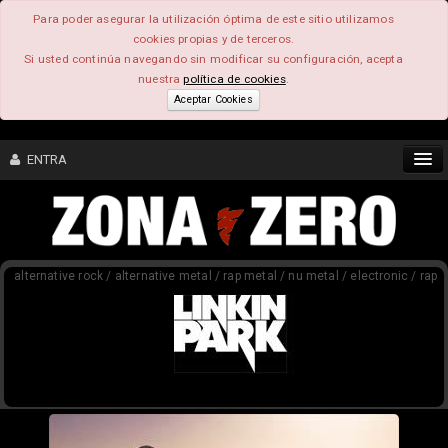
Para poder asegurar la utilización óptima de este sitio utilizamos
cookies propias y de terceros.
Si usted continúa navegando sin modificar su configuración, acepta
nuestra
política de cookies
.
Aceptar Cookies
ENTRA
CONTENIDO
alternative rock / alternative metal / rap metal / nu metal / electronic / rap
COMUNIDAD
FEEEDBACK
FOROS