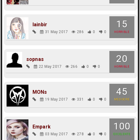
15
lainbir
31 May 2017
286
0
0
HORRIBLE
20
sopnas
22 May 2017
266
0
0
HORRIBLE
45
MONs
19 May 2017
331
0
0
MEDIOCRE
100
Empark
03 May 2017
278
0
0
EXCELENTE