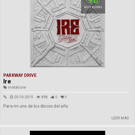
MUY BUENO
PARKWAY DRIVE
Ire
metalcore
20-10-2015
898
0
0
Para mi uno de los discos del año.
LEER MÁS