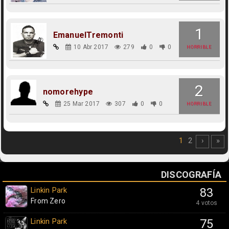
1
EmanuelTremonti
10 Abr 2017
279
0
0
HORRIBLE
2
nomorehype
25 Mar 2017
307
0
0
HORRIBLE
1
2
›
»
DISCOGRAFÍA
Linkin Park
83
From Zero
4 votos
Linkin Park
75