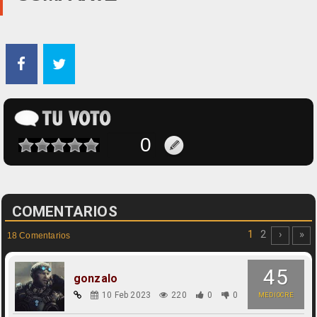
COMENTARIOS
1
2
›
»
18 Comentarios
45
gonzalo
10 Feb 2023
220
0
0
MEDIOCRE