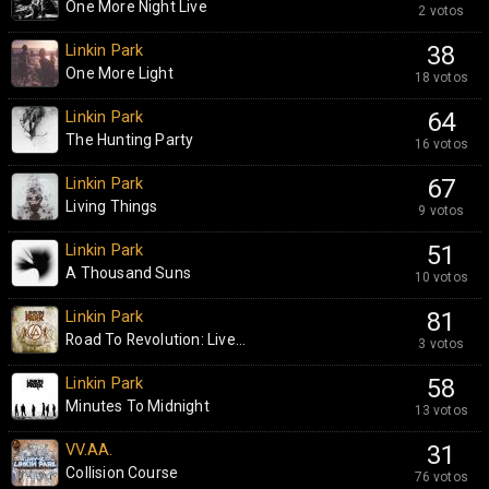
One More Night Live
2 votos
Linkin Park
38
One More Light
18 votos
Linkin Park
64
The Hunting Party
16 votos
Linkin Park
67
Living Things
9 votos
Linkin Park
51
A Thousand Suns
10 votos
Linkin Park
81
Road To Revolution: Live...
3 votos
Linkin Park
58
Minutes To Midnight
13 votos
VV.AA.
31
Collision Course
76 votos