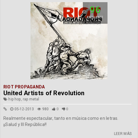
96
EXCELENTE
RIOT PROPAGANDA
United Artists of Revolution
hip hop, rap metal
05-12-2013
980
0
0
Realmente espectacular, tanto en música como en letras.
¡¡Salud y III República!!
LEER MÁS