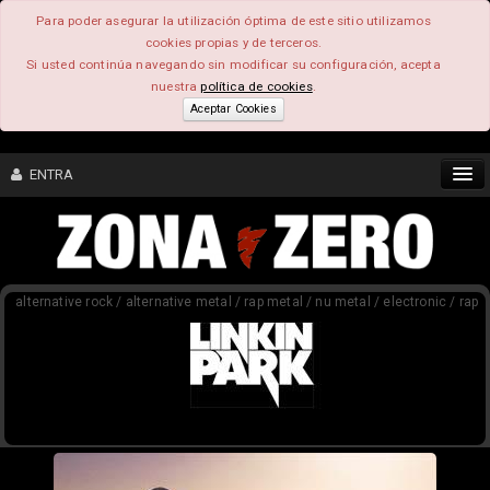
Para poder asegurar la utilización óptima de este sitio utilizamos
cookies propias y de terceros.
Si usted continúa navegando sin modificar su configuración, acepta
nuestra
política de cookies
.
Aceptar Cookies
ENTRA
CONTENIDO
alternative rock / alternative metal / rap metal / nu metal / electronic / rap
COMUNIDAD
FEEEDBACK
FOROS