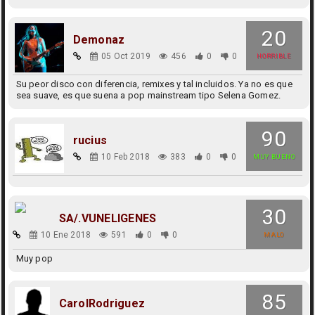
20
Demonaz
05 Oct 2019
456
0
0
HORRIBLE
Su peor disco con diferencia, remixes y tal incluidos. Ya no es que
sea suave, es que suena a pop mainstream tipo Selena Gomez.
90
rucius
10 Feb 2018
383
0
0
MUY BUENO
30
SA/.VUNELIGENES
10 Ene 2018
591
0
0
MALO
Muy pop
85
CarolRodriguez