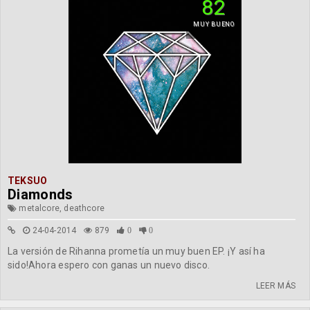
82
MUY BUENO
TEKSUO
Diamonds
metalcore, deathcore
24-04-2014
879
0
0
La versión de Rihanna prometía un muy buen EP. ¡Y así ha
sido!Ahora espero con ganas un nuevo disco.
LEER MÁS