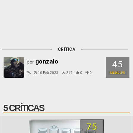
CRÍTICA
gonzalo
45
por
10 Feb 2023
219
0
0
MEDIOCRE
5 CRÍTICAS
75