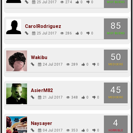
25 Jul 2017
274
0
0
MUY BUENO
85
CarolRodriguez
25 Jul 2017
286
0
0
MUY BUENO
50
Wakibu
24 Jul 2017
289
0
0
MEDIOCRE
45
AsierM82
21 Jul 2017
348
0
0
MEDIOCRE
4
Naysayer
04 Jul 2017
353
0
0
HORRIBLE