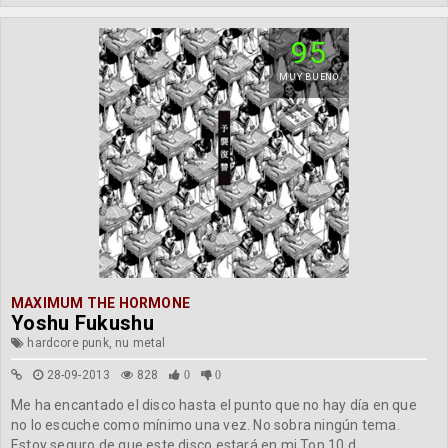
95
MUY BUENO
MAXIMUM THE HORMONE
Yoshu Fukushu
hardcore punk, nu metal
28-09-2013
828
0
0
Me ha encantado el disco hasta el punto que no hay día en que
no lo escuche como mínimo una vez. No sobra ningún tema.
Estoy seguro de que este disco estará en mi Top 10 d...