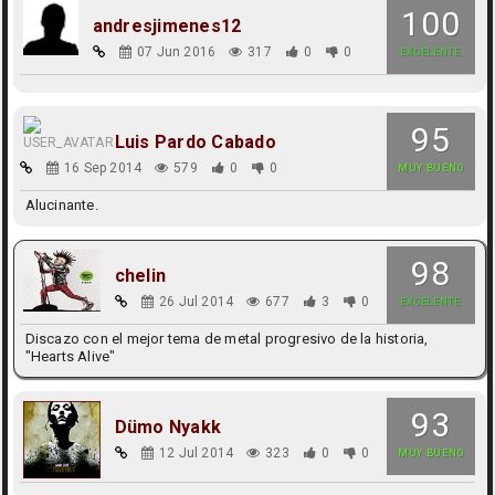
100
andresjimenes12
07 Jun 2016
317
0
0
EXCELENTE
95
Luis Pardo Cabado
16 Sep 2014
579
0
0
MUY BUENO
Alucinante.
98
chelin
26 Jul 2014
677
3
0
EXCELENTE
Discazo con el mejor tema de metal progresivo de la historia,
"Hearts Alive"
93
Dümo Nyakk
12 Jul 2014
323
0
0
MUY BUENO