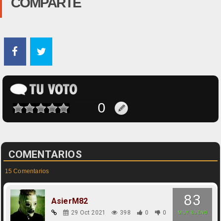
COMPARTE
COMENTARIOS
15 Comentarios
83
AsierM82
29 Oct 2021
398
0
0
MUY BUENO