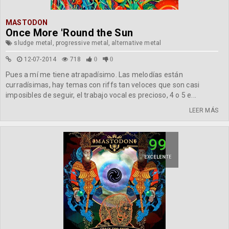
MASTODON
Once More 'Round the Sun
sludge metal, progressive metal, alternative metal
12-07-2014
718
0
0
Pues a mí me tiene atrapadísimo. Las melodías están
curradísimas, hay temas con riffs tan veloces que son casi
imposibles de seguir, el trabajo vocal es precioso, 4 o 5 e...
LEER MÁS
99
EXCELENTE