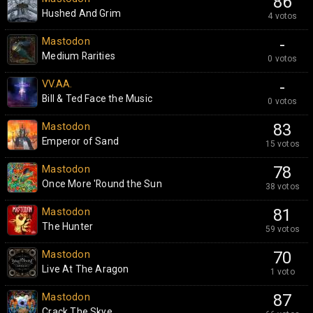
86
Hushed And Grim
4 votos
Mastodon
-
Medium Rarities
0 votos
VV.AA.
-
Bill & Ted Face the Music
0 votos
Mastodon
83
Emperor of Sand
15 votos
Mastodon
78
Once More 'Round the Sun
38 votos
Mastodon
81
The Hunter
59 votos
Mastodon
70
Live At The Aragon
1 voto
Mastodon
87
Crack The Skye