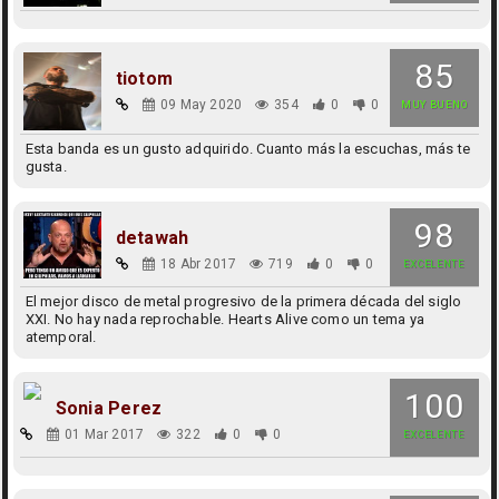
85
tiotom
09 May 2020
354
0
0
MUY BUENO
Esta banda es un gusto adquirido. Cuanto más la escuchas, más te
gusta.
98
detawah
18 Abr 2017
719
0
0
EXCELENTE
El mejor disco de metal progresivo de la primera década del siglo
XXI. No hay nada reprochable. Hearts Alive como un tema ya
atemporal.
100
Sonia Perez
01 Mar 2017
322
0
0
EXCELENTE