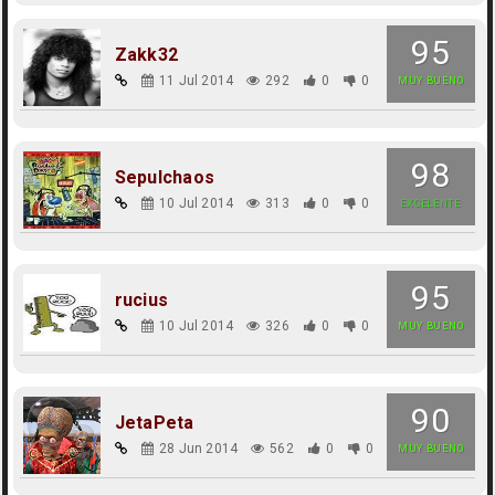
95
Zakk32
11 Jul 2014
292
0
0
MUY BUENO
98
Sepulchaos
10 Jul 2014
313
0
0
EXCELENTE
95
rucius
10 Jul 2014
326
0
0
MUY BUENO
90
JetaPeta
28 Jun 2014
562
0
0
MUY BUENO