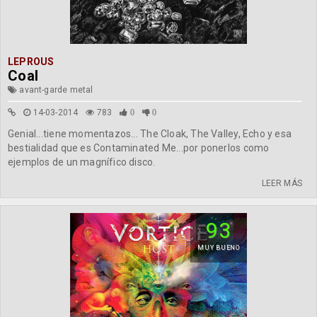
LEPROUS
Coal
avant-garde metal
14-03-2014
783
0
0
Genial...tiene momentazos... The Cloak, The Valley, Echo y esa
bestialidad que es Contaminated Me...por ponerlos como
ejemplos de un magnífico disco.
LEER MÁS
93
MUY BUENO