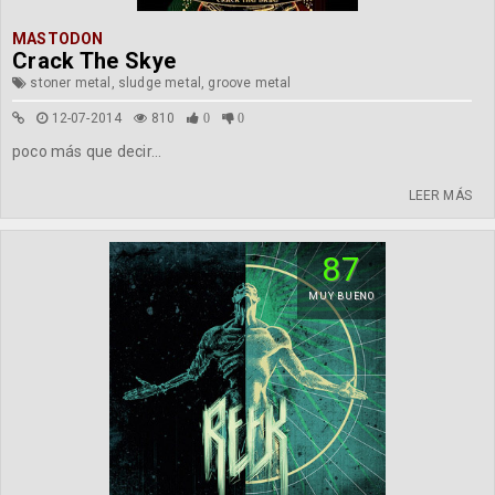
MASTODON
Crack The Skye
stoner metal, sludge metal, groove metal
12-07-2014
810
0
0
poco más que decir...
LEER MÁS
87
MUY BUENO