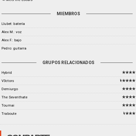
MIEMBROS
Llubet: batería
Alex M.: voz
Alex F.: bajo
Pedro: guitarra
GRUPOS RELACIONADOS
Hybrid
V3ctors
Demiurgo
The Seventhate
Toumai
Traboute