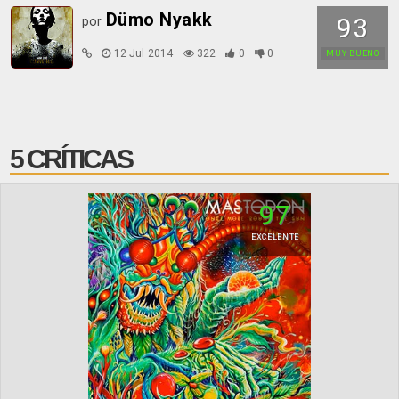
Dümo Nyakk
93
por
12 Jul 2014
322
0
0
MUY BUENO
5 CRÍTICAS
97
EXCELENTE