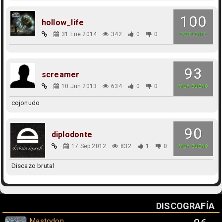
100
hollow_life
31 Ene 2014
342
0
0
EXCELENTE
93
screamer
10 Jun 2013
634
0
0
MUY BUENO
cojonudo
90
diplodonte
17 Sep 2012
832
1
0
MUY BUENO
Discazo brutal
DISCOGRAFÍA
Mastodon