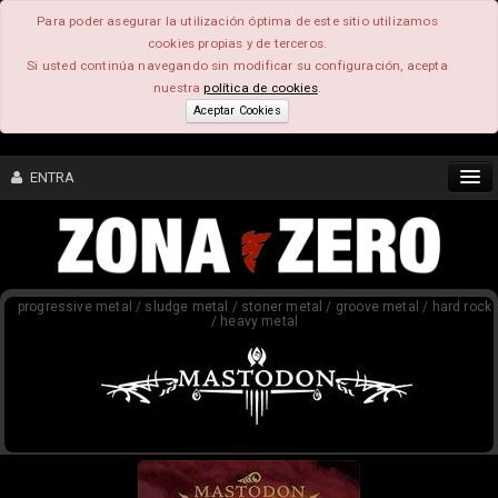
Para poder asegurar la utilización óptima de este sitio utilizamos
cookies propias y de terceros.
Si usted continúa navegando sin modificar su configuración, acepta
nuestra
política de cookies
.
Aceptar Cookies
ENTRA
CONTENIDO
progressive metal / sludge metal / stoner metal / groove metal / hard rock
COMUNIDAD
/ heavy metal
FEEEDBACK
FOROS