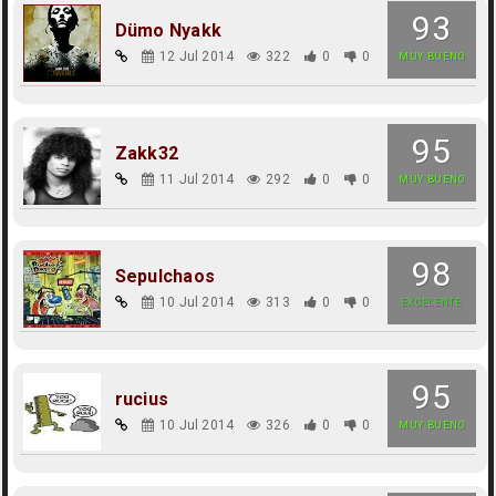
93
Dümo Nyakk
12 Jul 2014
322
0
0
MUY BUENO
95
Zakk32
11 Jul 2014
292
0
0
MUY BUENO
98
Sepulchaos
10 Jul 2014
313
0
0
EXCELENTE
95
rucius
10 Jul 2014
326
0
0
MUY BUENO