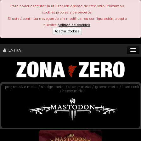
Para poder asegurar la utilización óptima de este sitio utilizamos
cookies propias y de terceros.
Si usted continúa navegando sin modificar su configuración, acepta
nuestra
política de cookies
.
Aceptar Cookies
ENTRA
CONTENIDO
progressive metal / sludge metal / stoner metal / groove metal / hard rock
COMUNIDAD
/ heavy metal
FEEEDBACK
FOROS