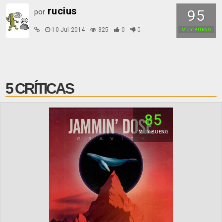
rucius
95
por
10 Jul 2014
325
0
0
MUY BUENO
5 CRÍTICAS
85
MUY BUENO