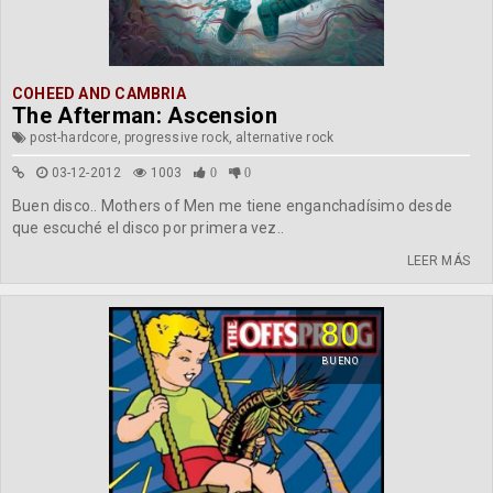
COHEED AND CAMBRIA
The Afterman: Ascension
post-hardcore, progressive rock, alternative rock
03-12-2012
1003
0
0
Buen disco.. Mothers of Men me tiene enganchadísimo desde
que escuché el disco por primera vez..
LEER MÁS
80
BUENO