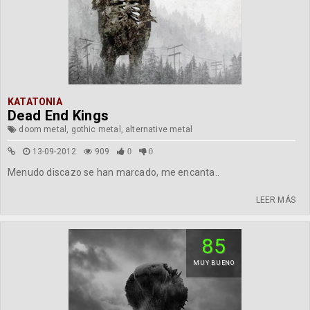
KATATONIA
Dead End Kings
doom metal, gothic metal, alternative metal
13-09-2012
909
0
0
Menudo discazo se han marcado, me encanta..
LEER MÁS
85
MUY BUENO