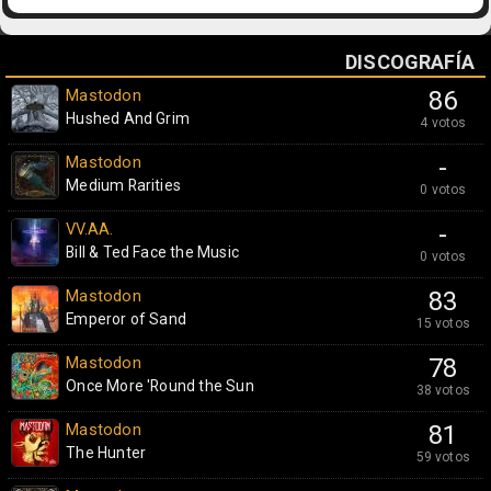
DISCOGRAFÍA
Mastodon
86
Hushed And Grim
4 votos
Mastodon
-
Medium Rarities
0 votos
VV.AA.
-
Bill & Ted Face the Music
0 votos
Mastodon
83
Emperor of Sand
15 votos
Mastodon
78
Once More 'Round the Sun
38 votos
Mastodon
81
The Hunter
59 votos