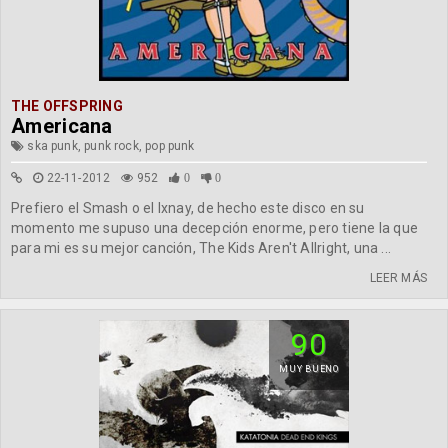
THE OFFSPRING
Americana
ska punk, punk rock, pop punk
22-11-2012
952
0
0
Prefiero el Smash o el Ixnay, de hecho este disco en su
momento me supuso una decepción enorme, pero tiene la que
para mi es su mejor canción, The Kids Aren't Allright, una ...
LEER MÁS
90
MUY BUENO