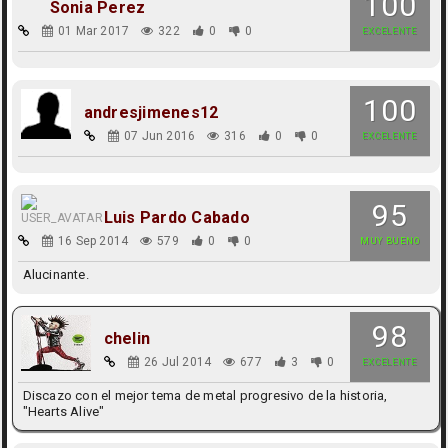
100
Sonia Perez
01 Mar 2017
322
0
0
EXCELENTE
100
andresjimenes12
07 Jun 2016
316
0
0
EXCELENTE
95
Luis Pardo Cabado
16 Sep 2014
579
0
0
MUY BUENO
Alucinante.
98
chelin
26 Jul 2014
677
3
0
EXCELENTE
Discazo con el mejor tema de metal progresivo de la historia,
"Hearts Alive"