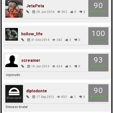
90
JetaPeta
28 Jun 2014
562
0
0
MUY BUENO
100
hollow_life
31 Ene 2014
342
0
0
EXCELENTE
93
screamer
10 Jun 2013
634
0
0
MUY BUENO
cojonudo
90
diplodonte
17 Sep 2012
832
1
0
MUY BUENO
Discazo brutal