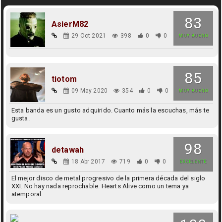
83
AsierM82
29 Oct 2021
398
0
0
MUY BUENO
85
tiotom
09 May 2020
354
0
0
MUY BUENO
Esta banda es un gusto adquirido. Cuanto más la escuchas, más te
gusta.
98
detawah
18 Abr 2017
719
0
0
EXCELENTE
El mejor disco de metal progresivo de la primera década del siglo
XXI. No hay nada reprochable. Hearts Alive como un tema ya
atemporal.