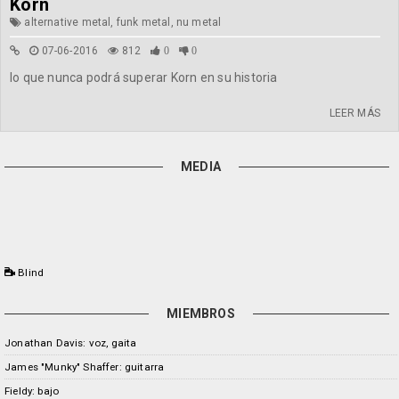
Korn
alternative metal, funk metal, nu metal
07-06-2016
812
0
0
lo que nunca podrá superar Korn en su historia
LEER MÁS
MEDIA
Blind
MIEMBROS
Jonathan Davis: voz, gaita
James "Munky" Shaffer: guitarra
Fieldy: bajo