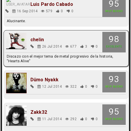
95
Luis Pardo Cabado
16 Sep 2014
579
0
0
MUY BUENO
Alucinante.
98
chelin
26 Jul 2014
677
3
0
EXCELENTE
Discazo con el mejor tema de metal progresivo de la historia,
"Hearts Alive"
93
Dümo Nyakk
12 Jul 2014
322
0
0
MUY BUENO
95
Zakk32
11 Jul 2014
292
0
0
MUY BUENO