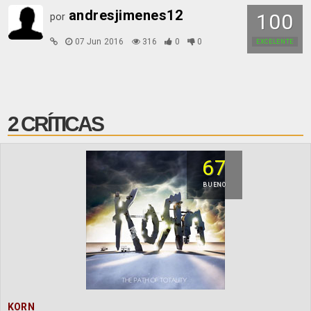
andresjimenes12
100
por
07 Jun 2016
316
0
0
EXCELENTE
2 CRÍTICAS
67
BUENO
KORN