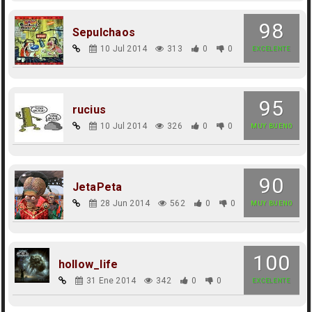
98
Sepulchaos
10 Jul 2014
313
0
0
EXCELENTE
95
rucius
10 Jul 2014
326
0
0
MUY BUENO
90
JetaPeta
28 Jun 2014
562
0
0
MUY BUENO
100
hollow_life
31 Ene 2014
342
0
0
EXCELENTE