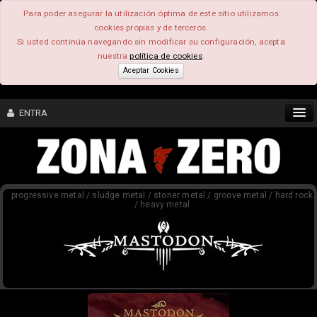
Para poder asegurar la utilización óptima de este sitio utilizamos
cookies propias y de terceros.
Si usted continúa navegando sin modificar su configuración, acepta
nuestra
política de cookies
.
Aceptar Cookies
ENTRA
CONTENIDO
progressive metal / sludge metal / stoner metal / groove metal / hard rock
COMUNIDAD
/ heavy metal
FEEEDBACK
FOROS