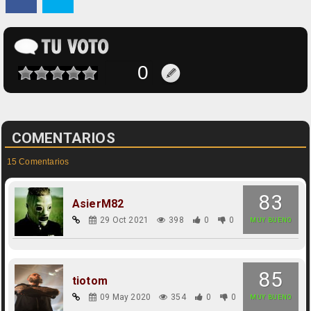
COMENTARIOS
15 Comentarios
83
AsierM82
29 Oct 2021
398
0
0
MUY BUENO
85
tiotom
09 May 2020
354
0
0
MUY BUENO