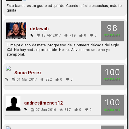
Esta banda es un gusto adquirido. Cuanto más la escuchas, más te
gusta.
98
detawah
18 Abr 2017
719
0
0
EXCELENTE
El mejor disco de metal progresivo de la primera década del siglo
XXI. No hay nada reprochable. Hearts Alive como un tema ya
atemporal.
100
Sonia Perez
01 Mar 2017
322
0
0
EXCELENTE
100
andresjimenes12
07 Jun 2016
317
0
0
EXCELENTE