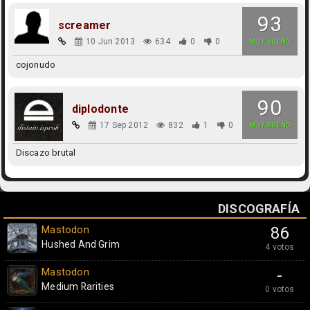
93
screamer
10 Jun 2013
634
0
0
MUY BUENO
cojonudo
90
diplodonte
17 Sep 2012
832
1
0
MUY BUENO
Discazo brutal
DISCOGRAFÍA
Mastodon
86
Hushed And Grim
4 votos
Mastodon
-
Medium Rarities
0 votos