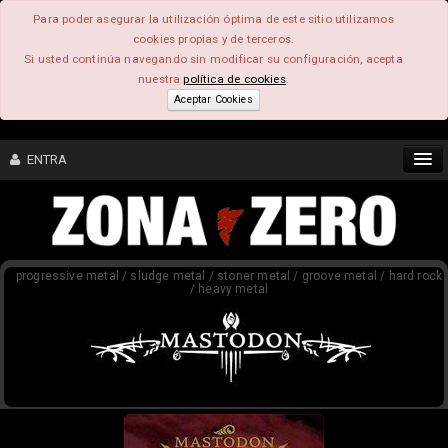
Para poder asegurar la utilización óptima de este sitio utilizamos
cookies propias y de terceros.
Si usted continúa navegando sin modificar su configuración, acepta
nuestra
política de cookies
.
Aceptar Cookies
ENTRA
CONTENIDO
progressive metal / sludge metal / stoner metal / groove metal / hard rock
COMUNIDAD
/ heavy metal
FEEEDBACK
FOROS