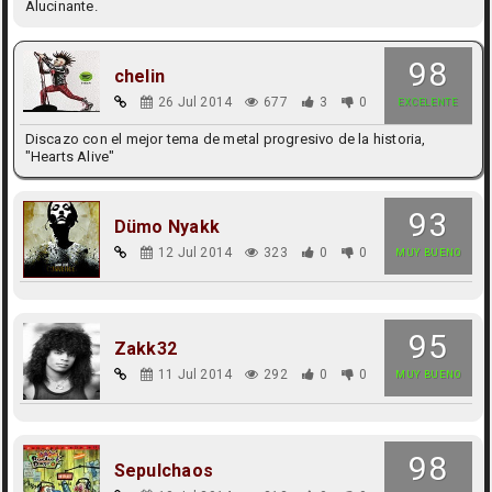
Alucinante.
98
chelin
26 Jul 2014
677
3
0
EXCELENTE
Discazo con el mejor tema de metal progresivo de la historia,
"Hearts Alive"
93
Dümo Nyakk
12 Jul 2014
323
0
0
MUY BUENO
95
Zakk32
11 Jul 2014
292
0
0
MUY BUENO
98
Sepulchaos