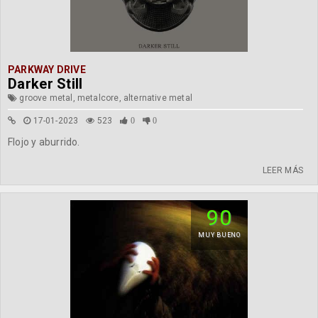
PARKWAY DRIVE
Darker Still
groove metal, metalcore, alternative metal
17-01-2023
523
0
0
Flojo y aburrido.
LEER MÁS
90
MUY BUENO