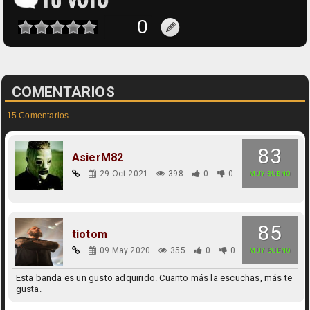
COMENTARIOS
15 Comentarios
83
AsierM82
29 Oct 2021
398
0
0
MUY BUENO
85
tiotom
09 May 2020
355
0
0
MUY BUENO
Esta banda es un gusto adquirido. Cuanto más la escuchas, más te
gusta.