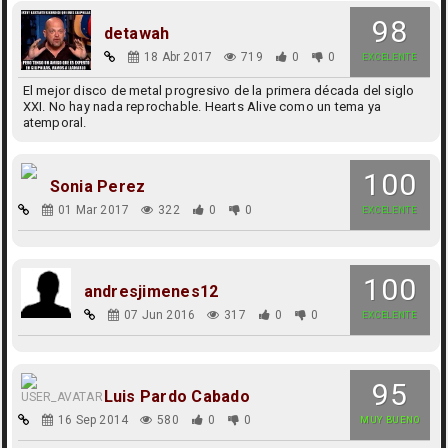
98
detawah
18 Abr 2017
719
0
0
EXCELENTE
El mejor disco de metal progresivo de la primera década del siglo
XXI. No hay nada reprochable. Hearts Alive como un tema ya
atemporal.
100
Sonia Perez
01 Mar 2017
322
0
0
EXCELENTE
100
andresjimenes12
07 Jun 2016
317
0
0
EXCELENTE
95
Luis Pardo Cabado
16 Sep 2014
580
0
0
MUY BUENO