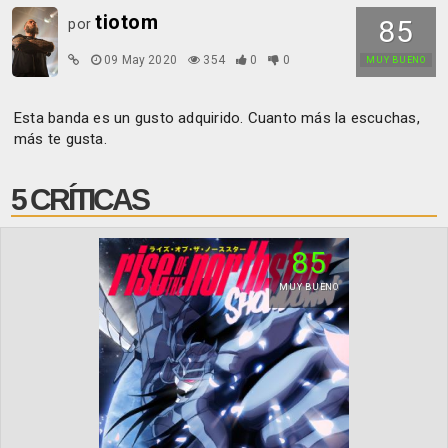
tiotom
85
por
09 May 2020
354
0
0
MUY BUENO
Esta banda es un gusto adquirido. Cuanto más la escuchas,
más te gusta.
5 CRÍTICAS
85
MUY BUENO