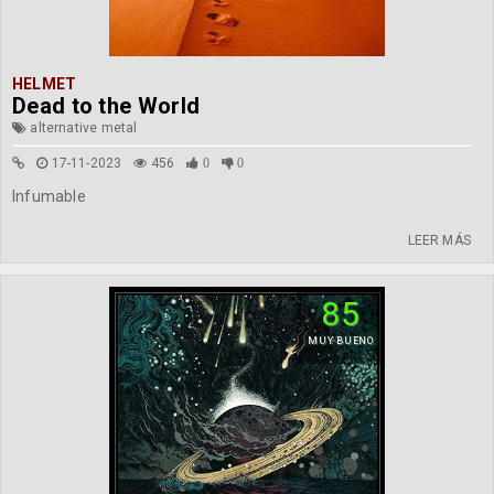
HELMET
Dead to the World
alternative metal
17-11-2023
456
0
0
Infumable
LEER MÁS
85
MUY BUENO