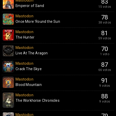
Mastodon
83
Emperor of Sand
15 votos
Mastodon
78
Once More 'Round the Sun
38 votos
Mastodon
81
The Hunter
59 votos
Mastodon
70
Live At The Aragon
1 voto
Mastodon
87
Crack The Skye
66 votos
Mastodon
91
Blood Mountain
9 votos
Mastodon
88
The Workhorse Chronicles
9 votos
Mastodon