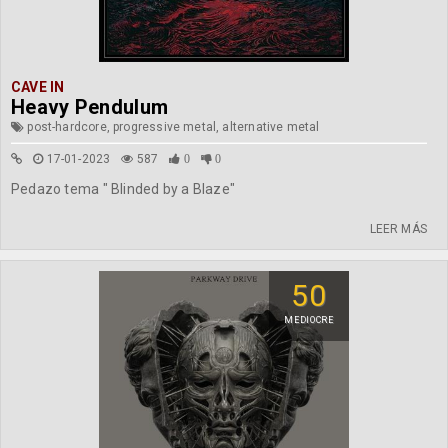
CAVE IN
Heavy Pendulum
post-hardcore, progressive metal, alternative metal
17-01-2023
587
0
0
Pedazo tema " Blinded by a Blaze"
LEER MÁS
50
MEDIOCRE