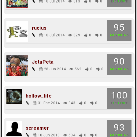
10 Jul 2014
313
0
0
EXCELENTE
95
rucius
10 Jul 2014
329
0
0
MUY BUENO
90
JetaPeta
28 Jun 2014
562
0
0
MUY BUENO
100
hollow_life
31 Ene 2014
343
0
0
EXCELENTE
93
screamer
10 Jun 2013
634
0
0
MUY BUENO