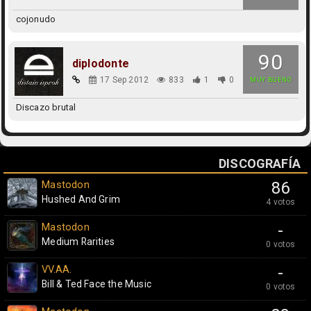
cojonudo
90
diplodonte
17 Sep 2012
833
1
0
MUY BUENO
Discazo brutal
DISCOGRAFÍA
Mastodon
86
Hushed And Grim
4 votos
Mastodon
-
Medium Rarities
0 votos
VV.AA.
-
Bill & Ted Face the Music
0 votos