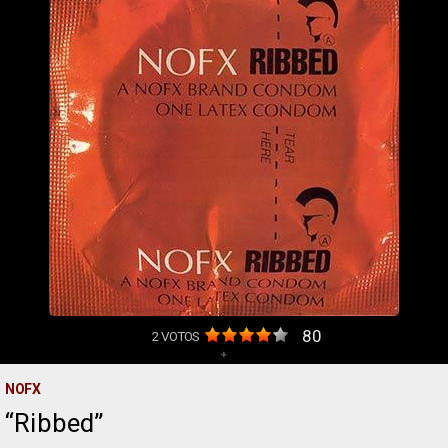
80
2
VOTOS
+
NOFX
Ribbed