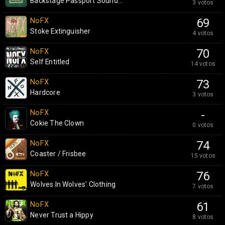
Backstage Passport Sound...
3 votos
NoFX
69
Stoke Extinguisher
4 votos
NoFX
70
Self Entitled
14 votos
NoFX
73
Hardcore
3 votos
NoFX
-
Cokie The Clown
0 votos
NoFX
74
Coaster / Frisbee
15 votos
NoFX
76
Wolves In Wolves' Clothing
7 votos
NoFX
61
Never Trust a Hippy
8 votos