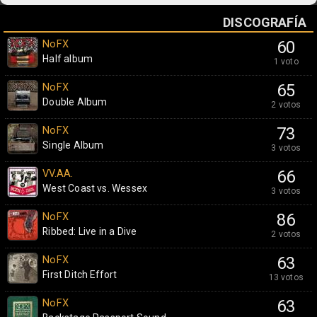
DISCOGRAFÍA
NoFX
60
Half album
1 voto
NoFX
65
Double Album
2 votos
NoFX
73
Single Album
3 votos
VV.AA.
66
West Coast vs. Wessex
3 votos
NoFX
86
Ribbed: Live in a Dive
2 votos
NoFX
63
First Ditch Effort
13 votos
NoFX
63