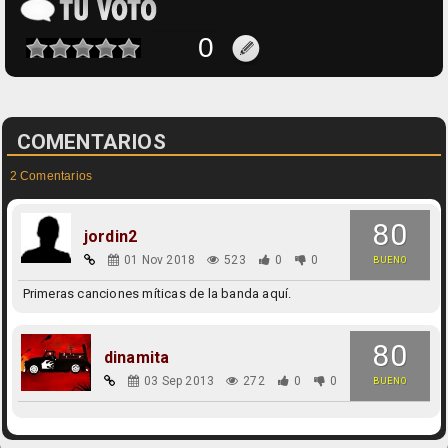
COMENTARIOS
2 Comentarios
80
jordin2
01 Nov 2018
523
0
0
BUENO
Primeras canciones míticas de la banda aquí.
80
dinamita
03 Sep 2013
272
0
0
BUENO