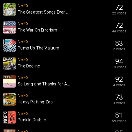
NoFX
72
The Greatest Songs Ever ...
22 votos
NoFX
72
The War On Errorism
44 votos
NoFX
83
Pump Up The Valuum
2 votos
NoFX
94
The Decline
13 votos
NoFX
92
So Long and Thanks for A...
4 votos
NoFX
73
Heavy Petting Zoo
3 votos
NoFX
81
Punk In Drublic
59 votos
NoFX