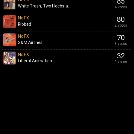
85
White Trash, Two Heebs a...
4 votos
NoFX
80
Ribbed
2 votos
NoFX
70
S&M Airlines
3 votos
NoFX
32
Liberal Animation
3 votos