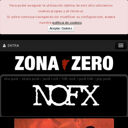
Para poder asegurar la utilización óptima de este sitio utilizamos
cookies propias y de terceros.
Si usted continúa navegando sin modificar su configuración, acepta
nuestra
política de cookies
.
Aceptar Cookies
ENTRA
CONTENIDO
ska punk / skate punk / punk rock / folk rock / punk-folk / pop punk
COMUNIDAD
FEEEDBACK
FOROS