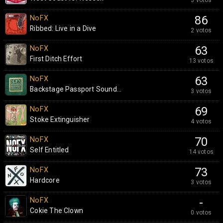
NoFX
86
Ribbed: Live in a Dive
2 votos
NoFX
63
First Ditch Effort
13 votos
NoFX
63
Backstage Passport Sound...
3 votos
NoFX
69
Stoke Extinguisher
4 votos
NoFX
70
Self Entitled
14 votos
NoFX
73
Hardcore
3 votos
NoFX
-
Cokie The Clown
0 votos