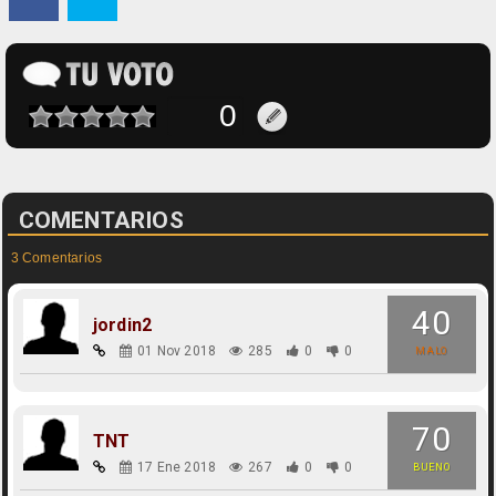
COMENTARIOS
3 Comentarios
40
jordin2
01 Nov 2018
285
0
0
MALO
70
TNT
17 Ene 2018
267
0
0
BUENO