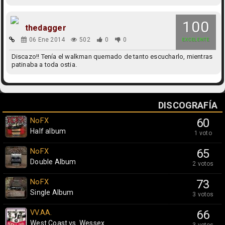
100
thedagger
06 Ene 2014
502
0
0
EXCELENTE
Discazo!! Tenía el walkman quemado de tanto escucharlo, mientras
patinaba a toda ostia.
DISCOGRAFÍA
NoFX
60
Half album
1 voto
NoFX
65
Double Album
2 votos
NoFX
73
Single Album
3 votos
VV.AA.
66
West Coast vs. Wessex
3 votos