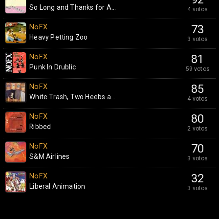
So Long and Thanks for A...
4 votos
NoFX
73
Heavy Petting Zoo
3 votos
NoFX
81
Punk In Drublic
59 votos
NoFX
85
White Trash, Two Heebs a...
4 votos
NoFX
80
Ribbed
2 votos
NoFX
70
S&M Airlines
3 votos
NoFX
32
Liberal Animation
3 votos