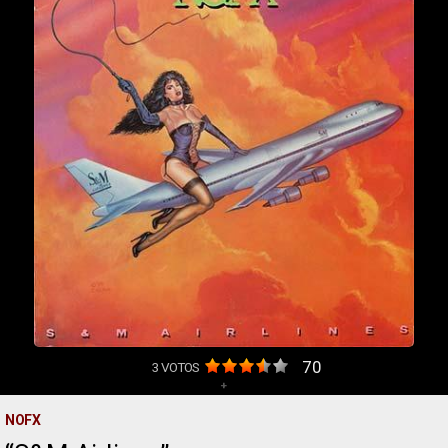
70
3
VOTOS
+
NOFX