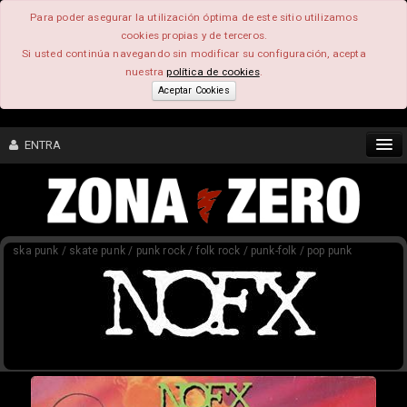
Para poder asegurar la utilización óptima de este sitio utilizamos
cookies propias y de terceros.
Si usted continúa navegando sin modificar su configuración, acepta
nuestra
política de cookies
.
Aceptar Cookies
ENTRA
CONTENIDO
ska punk / skate punk / punk rock / folk rock / punk-folk / pop punk
COMUNIDAD
FEEEDBACK
FOROS