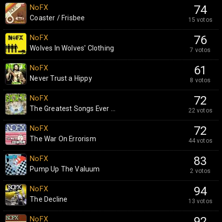
NoFX
74
Coaster / Frisbee
15 votos
NoFX
76
Wolves In Wolves' Clothing
7 votos
NoFX
61
Never Trust a Hippy
8 votos
NoFX
72
The Greatest Songs Ever ...
22 votos
NoFX
72
The War On Errorism
44 votos
NoFX
83
Pump Up The Valuum
2 votos
NoFX
94
The Decline
13 votos
NoFX
92