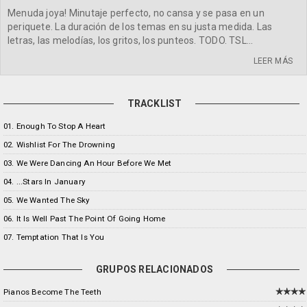
Menuda joya! Minutaje perfecto, no cansa y se pasa en un
periquete. La duración de los temas en su justa medida. Las
letras, las melodías, los gritos, los punteos. TODO. TSL...
LEER MÁS
TRACKLIST
01. Enough To Stop A Heart
02. Wishlist For The Drowning
03. We Were Dancing An Hour Before We Met
04. ...Stars In January
05. We Wanted The Sky
06. It Is Well Past The Point Of Going Home
07. Temptation That Is You
GRUPOS RELACIONADOS
Pianos Become The Teeth