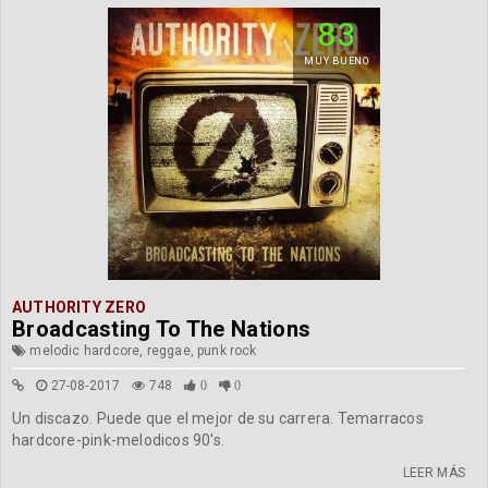
83
MUY BUENO
AUTHORITY ZERO
Broadcasting To The Nations
melodic hardcore, reggae, punk rock
27-08-2017
748
0
0
Un discazo. Puede que el mejor de su carrera. Temarracos
hardcore-pink-melodicos 90's.
LEER MÁS