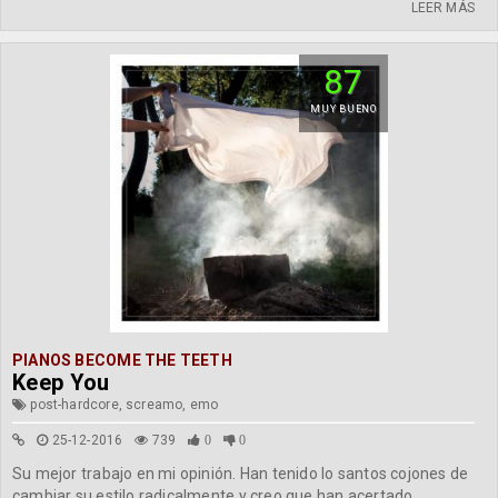
LEER MÁS
87
MUY BUENO
PIANOS BECOME THE TEETH
Keep You
post-hardcore, screamo, emo
25-12-2016
739
0
0
Su mejor trabajo en mi opinión. Han tenido lo santos cojones de
cambiar su estilo radicalmente y creo que han acertado.