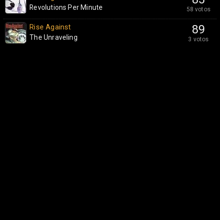
Revolutions Per Minute
58 votos
Rise Against
89
The Unraveling
3 votos