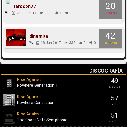
20
larsson77
28 Jun 2017
307
0
0
HORRIBLE
42
dinamita
18 Jun 2017
338
0
0
MEDIOCRE
DISCOGRAFÍA
Rise Against
49
Nowhere Generation II
2 votos
Rise Against
57
Nowhere Generation
4 votos
Rise Against
51
The Ghost Note Symphonie...
2 votos