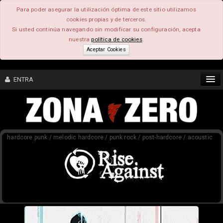
Para poder asegurar la utilización óptima de este sitio utilizamos
cookies propias y de terceros.
Si usted continúa navegando sin modificar su configuración, acepta
nuestra
política de cookies
.
Aceptar Cookies
ENTRA
CONTENIDO
hardcore punk / melodic hardcore / punk rock / post-hardcore / acoustic
COMUNIDAD
FEEEDBACK
FOROS