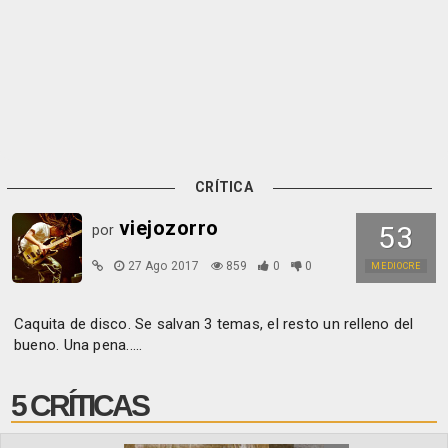
CRÍTICA
viejozorro
53
por
27 Ago 2017
859
0
0
MEDIOCRE
Caquita de disco. Se salvan 3 temas, el resto un relleno del
bueno. Una pena.....
5 CRÍTICAS