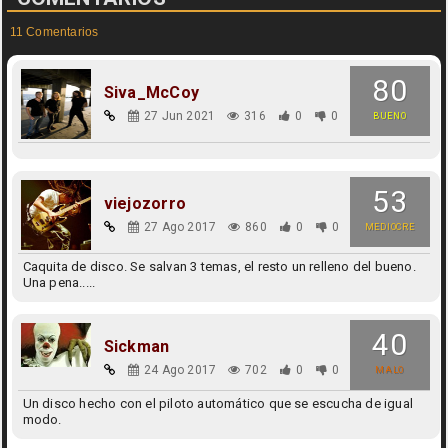
11 Comentarios
80
Siva_McCoy
27 Jun 2021
316
0
0
BUENO
53
viejozorro
27 Ago 2017
860
0
0
MEDIOCRE
Caquita de disco. Se salvan 3 temas, el resto un relleno del bueno.
Una pena.....
40
Sickman
24 Ago 2017
702
0
0
MALO
Un disco hecho con el piloto automático que se escucha de igual
modo.