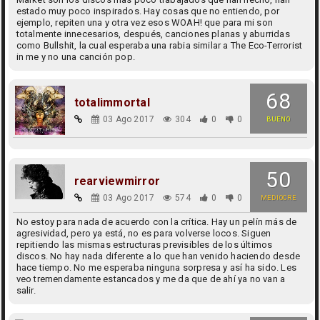
estado muy poco inspirados. Hay cosas que no entiendo, por
ejemplo, repiten una y otra vez esos WOAH! que para mi son
totalmente innecesarios, después, canciones planas y aburridas
como Bullshit, la cual esperaba una rabia similar a The Eco-Terrorist
in me y no una canción pop.
68
totalimmortal
03 Ago 2017
304
0
0
BUENO
50
rearviewmirror
03 Ago 2017
574
0
0
MEDIOCRE
No estoy para nada de acuerdo con la crítica. Hay un pelín más de
agresividad, pero ya está, no es para volverse locos. Siguen
repitiendo las mismas estructuras previsibles de los últimos
discos. No hay nada diferente a lo que han venido haciendo desde
hace tiempo. No me esperaba ninguna sorpresa y así ha sido. Les
veo tremendamente estancados y me da que de ahí ya no van a
salir.