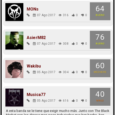
64
MONs
07 Ago 2017
316
0
0
BUENO
76
AsierM82
07 Ago 2017
308
0
0
BUENO
60
Wakibu
05 Ago 2017
304
0
0
MEDIOCRE
40
Musica77
05 Ago 2017
616
0
0
MALO
A esta banda se le tiene que exigir mucho más. Junto con The Black
Market son los discos mas poco trabajados que han hecho, han