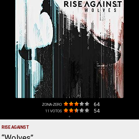
64
ZONA-ZERO
54
11
VOTOS
+
RISE AGAINST
Wolves