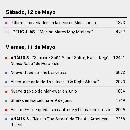
Sábado, 12 de Mayo
Últimas novedades en la sección Miscelánea
1323
PELÍCULAS
- "Martha Marcy May Marlene"
4787
Viernes, 11 de Mayo
ANÁLISIS
- "Siempre Soñé Saber Sobre, Nadie Negó
12441
Nunca Nada" de
Hora Zulu
Nuevo disco de The Darkness
3073
Vídeo-adelanto de The Hives: "Go Right Ahead"
2023
Nuevo trabajo de Manowar en junio
1804
Sharks en Barcelona el 9 de junio
1749
Violent Eve se queda sin cantante y busca uno nuevo
2009
ANÁLISIS
- "Kids In The Street" de
The All-American
2358
Rejects