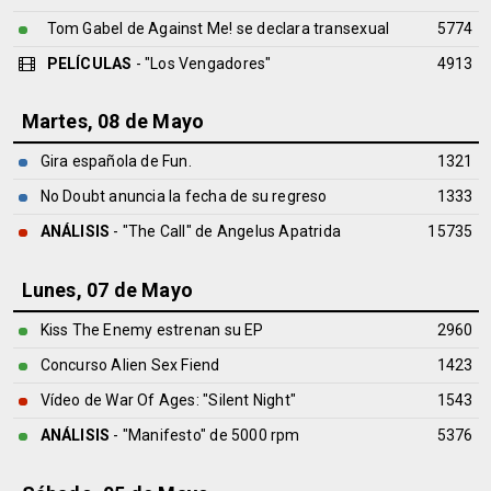
Tom Gabel de Against Me! se declara transexual
5774
PELÍCULAS
- "Los Vengadores"
4913
Martes, 08 de Mayo
Gira española de Fun.
1321
No Doubt anuncia la fecha de su regreso
1333
ANÁLISIS
- "The Call" de
Angelus Apatrida
15735
Lunes, 07 de Mayo
Kiss The Enemy estrenan su EP
2960
Concurso Alien Sex Fiend
1423
Vídeo de War Of Ages: "Silent Night"
1543
ANÁLISIS
- "Manifesto" de
5000 rpm
5376