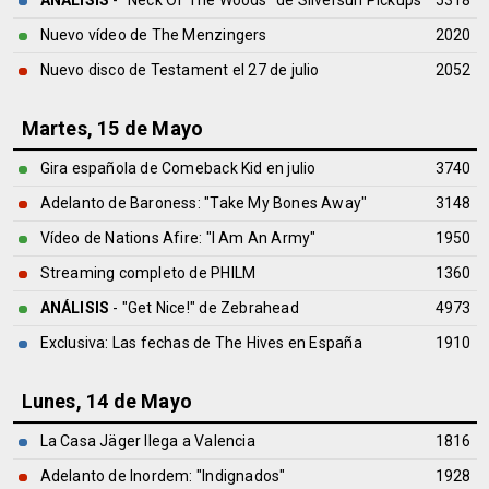
ANÁLISIS
- "Neck Of The Woods" de
Silversun Pickups
5318
Nuevo vídeo de The Menzingers
2020
Nuevo disco de Testament el 27 de julio
2052
Martes, 15 de Mayo
Gira española de Comeback Kid en julio
3740
Adelanto de Baroness: "Take My Bones Away"
3148
Vídeo de Nations Afire: "I Am An Army"
1950
Streaming completo de PHILM
1360
ANÁLISIS
- "Get Nice!" de
Zebrahead
4973
Exclusiva: Las fechas de The Hives en España
1910
Lunes, 14 de Mayo
La Casa Jäger llega a Valencia
1816
Adelanto de Inordem: "Indignados"
1928