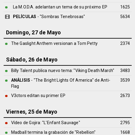
La M.O.D.A. adelantan un tema de su próximo EP
1625
PELÍCULAS
- "Sombras Tenebrosas"
5634
Domingo, 27 de Mayo
The Gaslight Anthem versionan a Tom Petty
2374
Sábado, 26 de Mayo
Billy Talent publica nuevo tema: "Viking Death March"
3483
ANÁLISIS
- "The Bright Lights Of America" de
Anti-
3539
Flag
V3ctors editan su primer EP
2673
Viernes, 25 de Mayo
Vídeo de Gojira: "L'Enfant Sauvage"
2795
Madball termina la grabación de "Rebellion"
1668