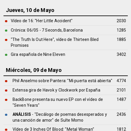
Jueves, 10 de Mayo
Vídeo de 16: "Her Little Accident"
2030
Crónica: 06/05 - 7 Seconds, Barcelona
1285
"The Truth Is Out Here", vídeo de Thirteen Bled
1885
Promises
Gira española de Nine Eleven
3402
Miércoles, 09 de Mayo
Phil Anselmo sobre Pantera: "Mi puerta está abierta"
4774
Extensa gira de Havok y Clockwork por España
2101
BackBone presenta su nuevo EP con el vídeo de
1487
"Seven Years"
ANÁLISIS
- "Decálogo de poemas desesperados y
2436
una canción de amor" de
Suîte Momo
Vídeo de 3 Inches Of Blood: "Metal Woman"
1812