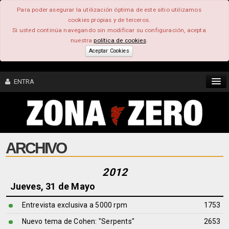
Para poder asegurar la utilización óptima de este sitio utilizamos
cookies propias y de terceros.
Si usted continúa navegando sin modificar su configuración, acepta
nuestra
política de cookies
.
Aceptar Cookies
ENTRA
CONTENIDO
ARCHIVO
COMUNIDAD
FEEEDBACK
2012
Jueves, 31 de Mayo
FOROS
Entrevista exclusiva a 5000 rpm
1753
Nuevo tema de Cohen: "Serpents"
2653