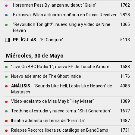
Horsemen Pass By lanzan su debut "Giallo"
1762
Exclusiva: Wilco actuarán mañana en Discos Revolver
2828
"Revolution Tonight!", nuevo single y vídeo de Nine
1365
Eleven
PELÍCULAS
- "El Canguro"
5113
Miércoles, 30 de Mayo
"Live On BBC Radio 1", nuevo EP de Touché Amoré
1588
Nuevo adelanto de The Ghost Inside
1176
ANÁLISIS
- "Sounds Like Hell, Looks Like Heaven" de
4088
Mustasch
Vídeo-adelanto de Miss May I: "Hey Mister"
1389
Teething al estudio y nuevo tema: "Shit Generation"
1677
Ihsahn adelanta un tema de "Eremita"
1487
Relapse Records libera su catálogo en BandCamp
1731