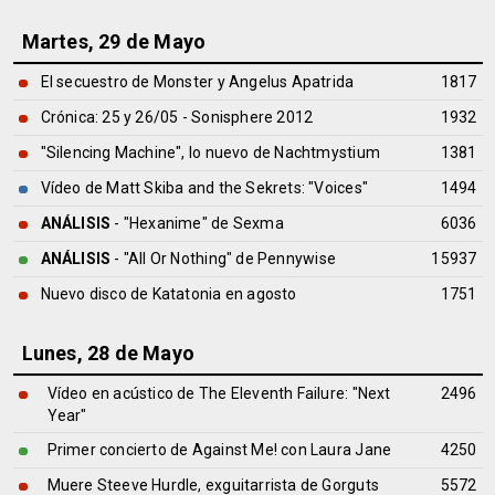
Martes, 29 de Mayo
El secuestro de Monster y Angelus Apatrida
1817
Crónica: 25 y 26/05 - Sonisphere 2012
1932
"Silencing Machine", lo nuevo de Nachtmystium
1381
Vídeo de Matt Skiba and the Sekrets: "Voices"
1494
ANÁLISIS
- "Hexanime" de
Sexma
6036
ANÁLISIS
- "All Or Nothing" de
Pennywise
15937
Nuevo disco de Katatonia en agosto
1751
Lunes, 28 de Mayo
Vídeo en acústico de The Eleventh Failure: "Next
2496
Year"
Primer concierto de Against Me! con Laura Jane
4250
Muere Steeve Hurdle, exguitarrista de Gorguts
5572