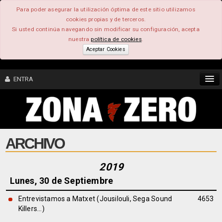
Para poder asegurar la utilización óptima de este sitio utilizamos
cookies propias y de terceros.
Si usted continúa navegando sin modificar su configuración, acepta
nuestra
política de cookies
.
Aceptar Cookies
ENTRA
CONTENIDO
ARCHIVO
COMUNIDAD
FEEEDBACK
2019
Lunes, 30 de Septiembre
FOROS
Entrevistamos a Matxet (Jousilouli, Sega Sound
4653
Killers...)