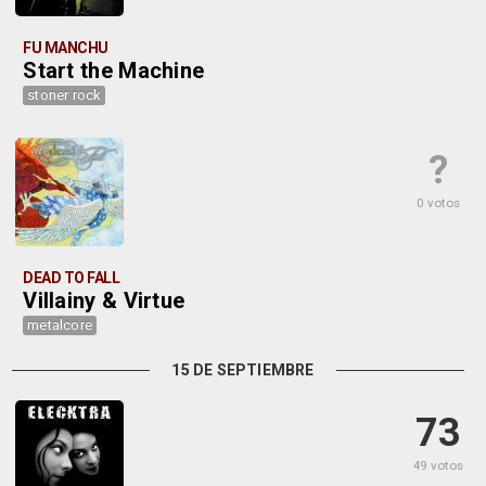
FU MANCHU
Start the Machine
stoner rock
?
0 votos
DEAD TO FALL
Villainy & Virtue
metalcore
15 DE SEPTIEMBRE
73
49 votos