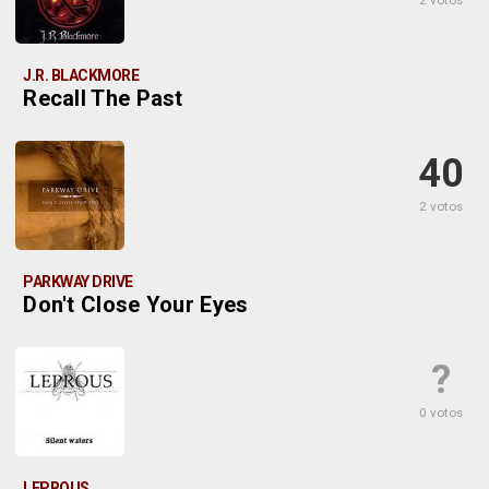
2 votos
J.R. BLACKMORE
Recall The Past
40
2 votos
PARKWAY DRIVE
Don't Close Your Eyes
?
0 votos
LEPROUS