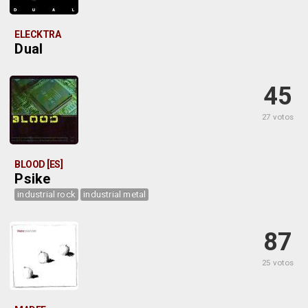
ELECKTRA
Dual
45
27 votos
BLOOD [ES]
Psike
industrial rock
industrial metal
87
25 votos