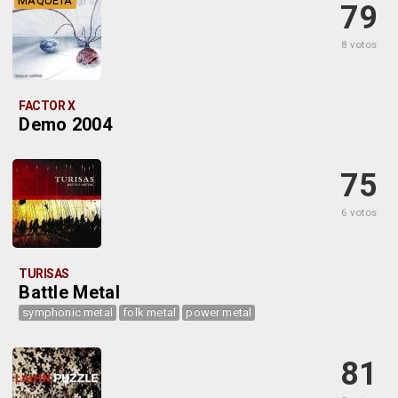
MAQUETA
79
8 votos
FACTOR X
Demo 2004
75
6 votos
TURISAS
Battle Metal
symphonic metal
folk metal
power metal
81