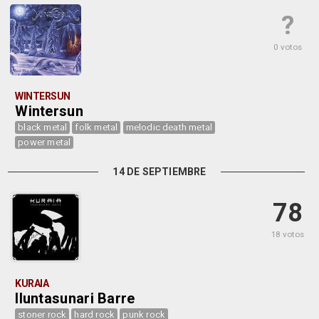
?
0 votos
WINTERSUN
Wintersun
black metal
folk metal
melodic death metal
power metal
14 DE SEPTIEMBRE
78
18 votos
KURAIA
Iluntasunari Barre
stoner rock
hard rock
punk rock