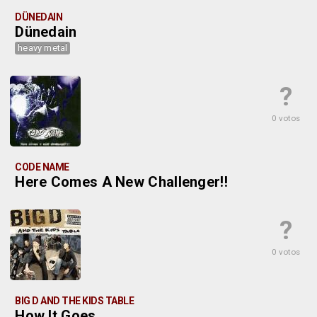
DÜNEDAIN
Dünedain
heavy metal
?
0 votos
CODE NAME
Here Comes A New Challenger!!
?
0 votos
BIG D AND THE KIDS TABLE
How It Goes