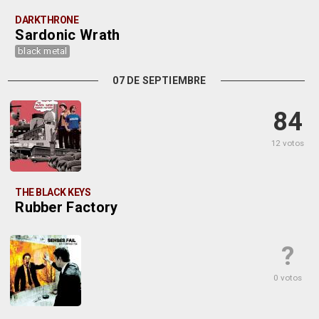
DARKTHRONE
Sardonic Wrath
black metal
07 DE SEPTIEMBRE
84
12 votos
THE BLACK KEYS
Rubber Factory
?
0 votos