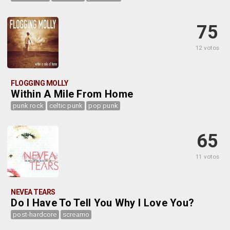
75
12 votos
FLOGGING MOLLY
Within A Mile From Home
punk rock
celtic punk
pop punk
65
11 votos
NEVEA TEARS
Do I Have To Tell You Why I Love You?
post-hardcore
screamo