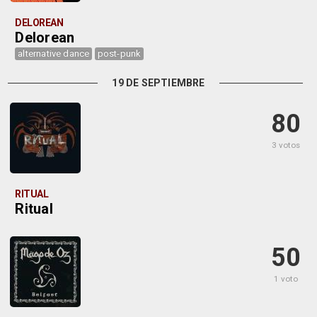
DELOREAN
Delorean
alternative dance
post-punk
19 DE SEPTIEMBRE
80
3 votos
RITUAL
Ritual
50
1 voto