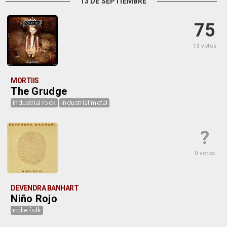
13 DE SEPTIEMBRE
75
13 votos
MORTIIS
The Grudge
industrial rock
industrial metal
?
0 votos
DEVENDRA BANHART
Niño Rojo
indie folk