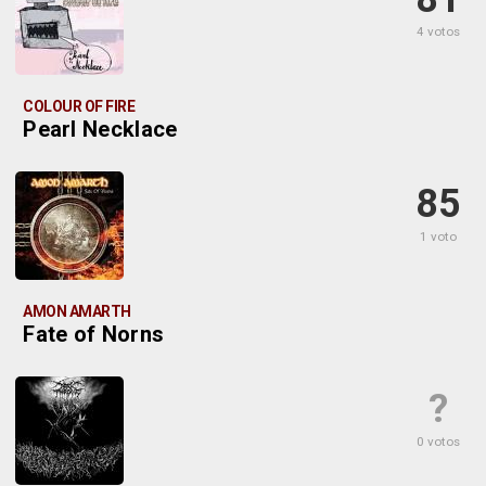
4 votos
COLOUR OF FIRE
Pearl Necklace
85
1 voto
AMON AMARTH
Fate of Norns
?
0 votos