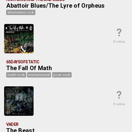
Abattoir Blues/The Lyre of Orpheus
alternative rock
?
0 votos
65DAYSOFSTATIC
The Fall Of Math
math rock
instrumental
post-rock
?
0 votos
VADER
The Beast