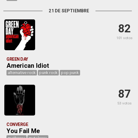
21 DE SEPTIEMBRE
82
101 votos
GREEN DAY
American Idiot
alternative rock
punk rock
pop punk
87
53 votos
CONVERGE
You Fail Me
mathcore
metalcore