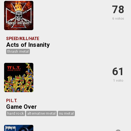
78
6 votos
SPEED/KILL/HATE
Acts of Insanity
thrash metal
61
1 voto
PI L.T.
Game Over
hard rock
alternative metal
nu metal