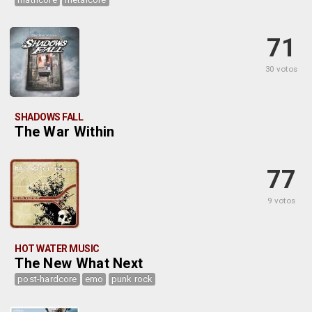
71
30 votos
SHADOWS FALL
The War Within
77
9 votos
HOT WATER MUSIC
The New What Next
post-hardcore
emo
punk rock