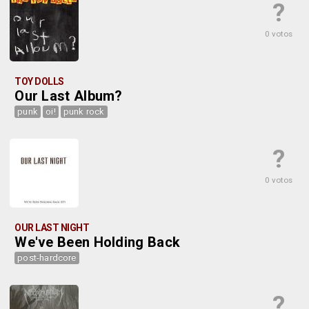
?
0 votos
TOY DOLLS
Our Last Album?
punk
oi!
punk rock
?
0 votos
OUR LAST NIGHT
We've Been Holding Back
post-hardcore
?