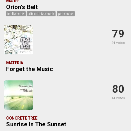
MADEE
Orion's Belt
indie rock
alternative rock
pop rock
79
24 votos
MATERIA
Forget the Music
80
14 votos
CONCRETE TREE
Sunrise In The Sunset