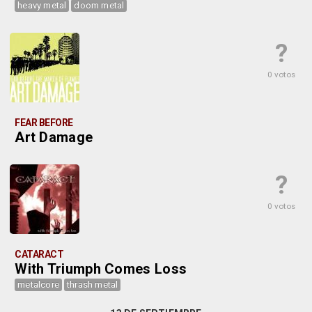
heavy metal
doom metal
?
0 votos
FEAR BEFORE
Art Damage
?
0 votos
CATARACT
With Triumph Comes Loss
metalcore
thrash metal