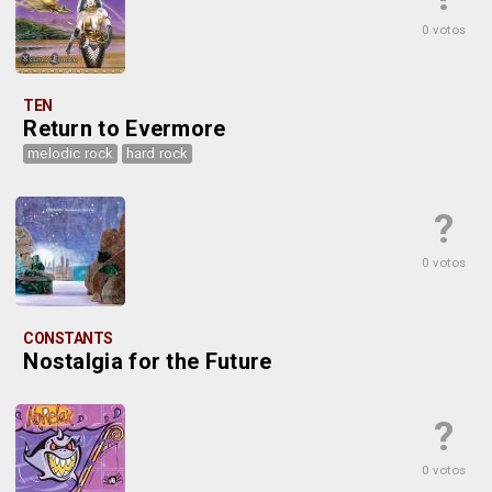
0 votos
TEN
Return to Evermore
melodic rock
hard rock
?
0 votos
CONSTANTS
Nostalgia for the Future
?
0 votos