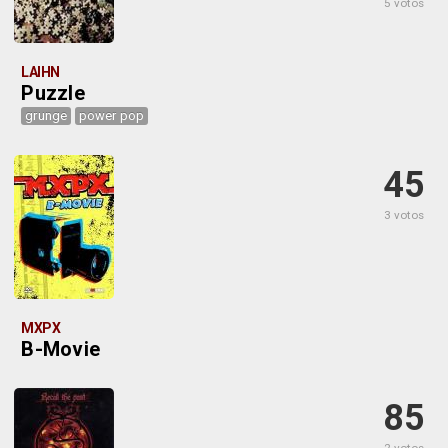
5 votos
LAIHN
Puzzle
grunge
power pop
45
3 votos
MXPX
B-Movie
85