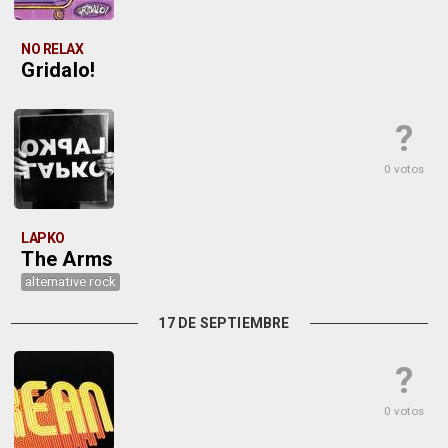
NO RELAX
Gridalo!
?
0 votos
LAPKO
The Arms
alternative rock
17 DE SEPTIEMBRE
?
0 votos