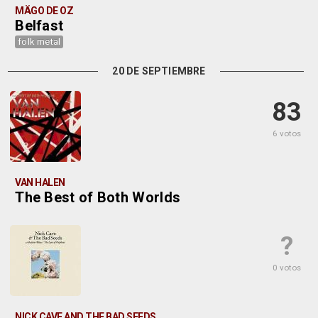
MÄGO DE OZ
Belfast
folk metal
20 DE SEPTIEMBRE
83
6 votos
VAN HALEN
The Best of Both Worlds
?
0 votos
NICK CAVE AND THE BAD SEEDS