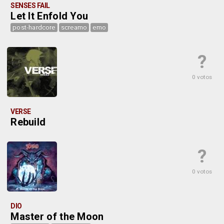
SENSES FAIL
Let It Enfold You
post-hardcore
screamo
emo
?
0 votos
VERSE
Rebuild
?
0 votos
DIO
Master of the Moon