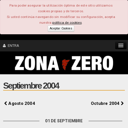
Para poder asegurar la utilización óptima de este sitio utilizamos
cookies propias y de terceros.
Si usted continúa navegando sin modificar su configuración, acepta
nuestra
política de cookies
.
Aceptar Cookies
ENTRA
CONTENIDO
COMUNIDAD
Septiembre 2004
FEEEDBACK
Agosto 2004
Octubre 2004
FOROS
01 DE SEPTIEMBRE