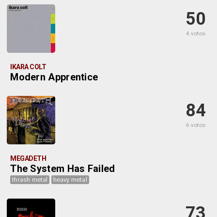
50
4 votos
IKARA COLT
Modern Apprentice
84
6 votos
MEGADETH
The System Has Failed
thrash metal
heavy metal
73