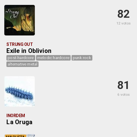
82
12 votos
STRUNG OUT
Exile in Oblivion
post-hardcore
melodic hardcore
punk rock
alternative metal
81
6 votos
INORDEM
La Oruga