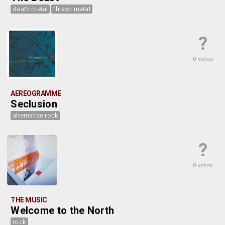
death metal
thrash metal
?
0 votos
AEREOGRAMME
Seclusion
alternative rock
?
0 votos
THE MUSIC
Welcome to the North
rock