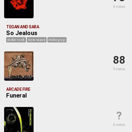
5 votos
TEGAN AND SARA
So Jealous
indie rock
new wave
indie pop
88
3 votos
ARCADE FIRE
Funeral
?
0 votos