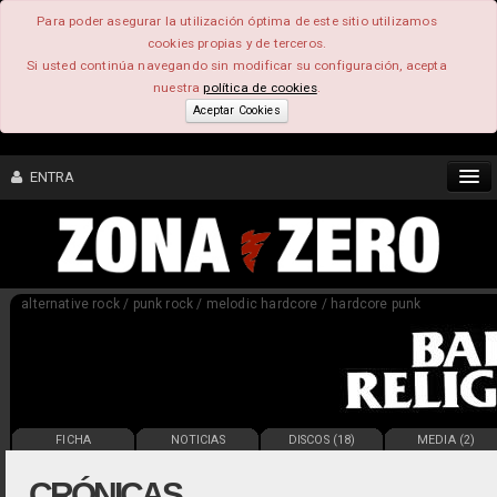
Para poder asegurar la utilización óptima de este sitio utilizamos
cookies propias y de terceros.
Si usted continúa navegando sin modificar su configuración, acepta
nuestra
política de cookies
.
Aceptar Cookies
ENTRA
CONTENIDO
alternative rock / punk rock / melodic hardcore / hardcore punk
COMUNIDAD
FEEEDBACK
FOROS
FICHA
NOTICIAS
DISCOS (18)
MEDIA (2)
CRÓNICAS