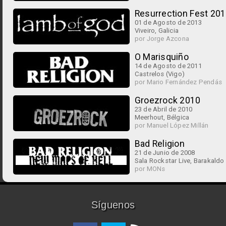
Resurrection Fest 20
01 de Agosto de 2013
Viveiro, Galicia
por Jorge Azcona
O Marisquiño
14 de Agosto de 2011
Castrelos (Vigo)
por Mario Fernández Pendás
Groezrock 2010
23 de Abril de 2010
Meerhout, Bélgica
por Manuel López Millán
Bad Religion
21 de Junio de 2008
Sala Rockstar Live, Barakaldo
por MONs
Síguenos