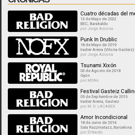
Cuatro décadas del m
13 de Mayo de 2022
BEC, Barakaldo
por Jorge Azcona
Punk In Drublic
18 de Mayo de 2019
Iradier Arena (Vitoria-Gasteiz)
por Jorge Azcona
Tsunami Xixón
03 de Agosto de 2018
Gijón
por MONs
Festival Gasteiz Calli
05 de Septiembre de 2015
Iradier Arena, Gasteiz
por M. G. LACABEX
Amor Incondicional
18 de Junio de 2014
Sala Razzmatazz, Barcelona
por El Nerdo