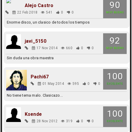
90
Alejo Castro
22 Feb 2018
541
0
0
MUY BUENO
Enorme disco, un clasico de todos los tiempos
92
javi_5150
17 Nov 2014
660
0
0
MUY BUENO
Sin duda una obra maestra
100
Pachi67
01 May 2014
595
0
0
EXCELENTE
No tiene tema malo. Clasicazo...
100
Ksende
28 Nov 2012
319
0
0
EXCELENTE