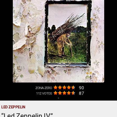
90
ZONA-ZERO
87
112
VOTOS
+
LED ZEPPELIN
Led Zeppelin IV