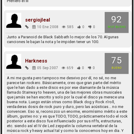
Prefiero el III
92
sergiojleal
10 Ene 2008
585
0
0
MUY BUENO
Junto a Paranoid de Black Sabbath lo mejor de los 70. Algunas
canciones le bajan la nota y le impiden tener un 100.
75
Harkness
05 Sep 2007
659
0
0
BUENO
A mi me gusta pero tampoco me desvivo por él, no sé, no me
parece tan rockero. Básicamente, creo que gran parte del mérito
que le han dado a este disco es por ese diamante de la música
llamado Stairway to heaven, una de las mejores obras musicales
que jamás se han escrito y solo por la cual el disco ya merece una
buena nota. Luego están otras como Black dog y Rock n'roll,
verdaderas dosis de rock puro y duro, pero las acústicas... no me
convencen. Eso si, reconozco un enorme, enormísimo mérito a este
álbum, gusteo no: y es que TODO, TODO, prácticamente todo el rock
posterior a este disco fue influenciado por sus riffs, estructuras,
etc. siendo así el IV de Led zeppelin la columna vertebral de la
música rock y heavy actual tal y como la conocemos hoy en dia. Y