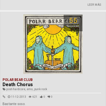
LEER MÁS
55
MEDIOCRE
POLAR BEAR CLUB
Death Chorus
post-hardcore, emo, punk rock
11-12-2013
621
0
0
Bastante soso.