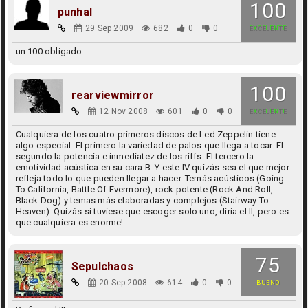
100
punhal
29 Sep 2009
682
0
0
EXCELENTE
un 100 obligado
100
rearviewmirror
12 Nov 2008
601
0
0
EXCELENTE
Cualquiera de los cuatro primeros discos de Led Zeppelin tiene
algo especial. El primero la variedad de palos que llega a tocar. El
segundo la potencia e inmediatez de los riffs. El tercero la
emotividad acústica en su cara B. Y este IV quizás sea el que mejor
refleja todo lo que pueden llegar a hacer. Temás acústicos (Going
To California, Battle Of Evermore), rock potente (Rock And Roll,
Black Dog) y temas más elaboradas y complejos (Stairway To
Heaven). Quizás si tuviese que escoger solo uno, diría el II, pero es
que cualquiera es enorme!
75
Sepulchaos
20 Sep 2008
614
0
0
BUENO