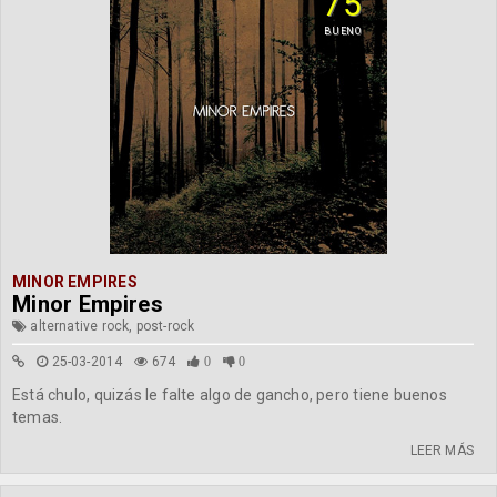
75
BUENO
MINOR EMPIRES
Minor Empires
alternative rock, post-rock
25-03-2014
674
0
0
Está chulo, quizás le falte algo de gancho, pero tiene buenos
temas.
LEER MÁS