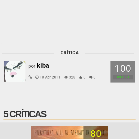
CRÍTICA
kiba
100
por
18 Abr 2011
328
0
0
EXCELENTE
5 CRÍTICAS
80