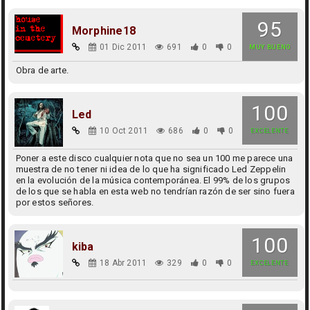
95
Morphine18
01 Dic 2011
691
0
0
MUY BUENO
Obra de arte.
100
Led
10 Oct 2011
686
0
0
EXCELENTE
Poner a este disco cualquier nota que no sea un 100 me parece una
muestra de no tener ni idea de lo que ha significado Led Zeppelin
en la evolución de la música contemporánea. El 99% de los grupos
de los que se habla en esta web no tendrían razón de ser sino fuera
por estos señores.
100
kiba
18 Abr 2011
329
0
0
EXCELENTE