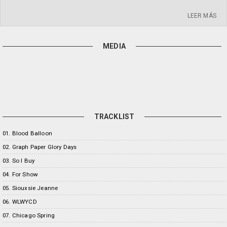
LEER MÁS
MEDIA
TRACKLIST
01. Blood Balloon
02. Graph Paper Glory Days
03. So I Buy
04. For Show
05. Siouxsie Jeanne
06. WLWYCD
07. Chicago Spring