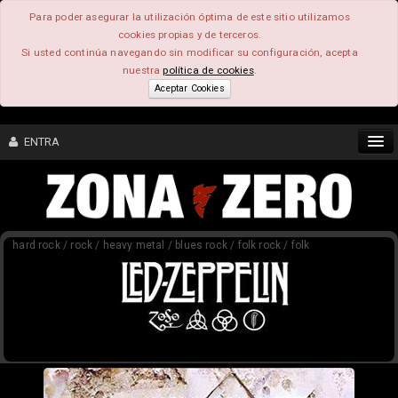
Para poder asegurar la utilización óptima de este sitio utilizamos
cookies propias y de terceros.
Si usted continúa navegando sin modificar su configuración, acepta
nuestra
política de cookies
.
Aceptar Cookies
ENTRA
CONTENIDO
hard rock / rock / heavy metal / blues rock / folk rock / folk
COMUNIDAD
FEEEDBACK
FOROS