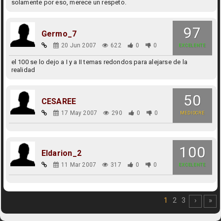
solamente por eso, merece un respeto.
97
Germo_7
20 Jun 2007
622
0
0
EXCELENTE
el 100 se lo dejo a I y a II temas redondos para alejarse de la
realidad
50
CESAREE
17 May 2007
290
0
0
MEDIOCRE
100
Eldarion_2
11 Mar 2007
317
0
0
EXCELENTE
1
2
3
›
»