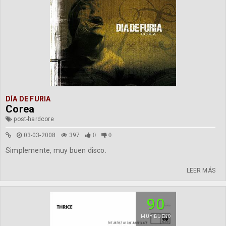
DÍA DE FURIA
Corea
post-hardcore
03-03-2008
397
0
0
Simplemente, muy buen disco.
LEER MÁS
90
MUY BUENO