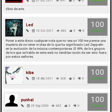
01 Dic 2011
691
0
0
MUY BUENO
Obra de arte.
100
Led
10 Oct 2011
686
0
0
EXCELENTE
Poner a este disco cualquier nota que no sea un 100 me parece una
muestra de no tener ni idea de lo que ha significado Led Zeppelin
en la evolución de la música contemporánea. El 99% de los grupos
de los que se habla en esta web no tendrían razón de ser sino fuera
por estos señores.
100
kiba
18 Abr 2011
328
0
0
EXCELENTE
100
punhal
29 Sep 2009
682
0
0
EXCELENTE