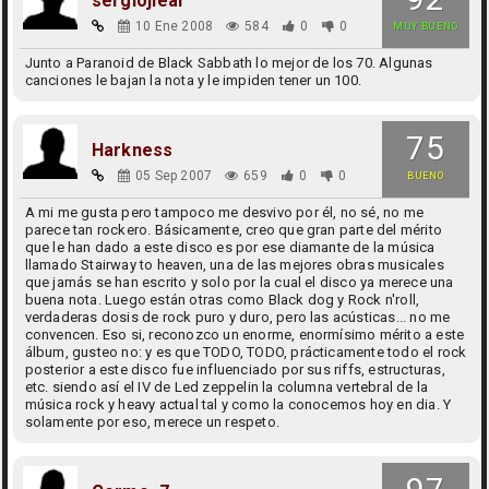
sergiojleal
10 Ene 2008
584
0
0
MUY BUENO
Junto a Paranoid de Black Sabbath lo mejor de los 70. Algunas
canciones le bajan la nota y le impiden tener un 100.
75
Harkness
05 Sep 2007
659
0
0
BUENO
A mi me gusta pero tampoco me desvivo por él, no sé, no me
parece tan rockero. Básicamente, creo que gran parte del mérito
que le han dado a este disco es por ese diamante de la música
llamado Stairway to heaven, una de las mejores obras musicales
que jamás se han escrito y solo por la cual el disco ya merece una
buena nota. Luego están otras como Black dog y Rock n'roll,
verdaderas dosis de rock puro y duro, pero las acústicas... no me
convencen. Eso si, reconozco un enorme, enormísimo mérito a este
álbum, gusteo no: y es que TODO, TODO, prácticamente todo el rock
posterior a este disco fue influenciado por sus riffs, estructuras,
etc. siendo así el IV de Led zeppelin la columna vertebral de la
música rock y heavy actual tal y como la conocemos hoy en dia. Y
solamente por eso, merece un respeto.