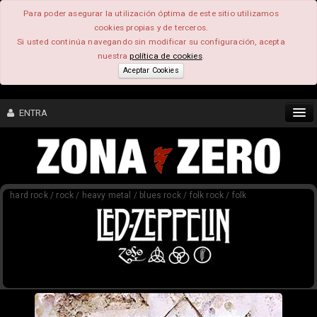
Para poder asegurar la utilización óptima de este sitio utilizamos
cookies propias y de terceros.
Si usted continúa navegando sin modificar su configuración, acepta
nuestra
política de cookies
.
Aceptar Cookies
ENTRA
CONTENIDO
hard rock / rock / heavy metal / blues rock / folk rock / folk
COMUNIDAD
FEEEDBACK
FOROS