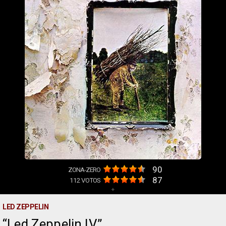
90
ZONA-ZERO
87
112
VOTOS
+
LED ZEPPELIN
Led Zeppelin IV