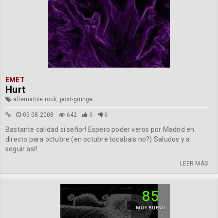
EMET
Hurt
alternative rock, post-grunge
05-08-2008
642
0
0
Bastante calidad si señor! Espero poder veros por Madrid en
directo para octubre (en octubre tocabais no?) Saludos y a
seguir así!
LEER MÁS
85
MUY BUENO