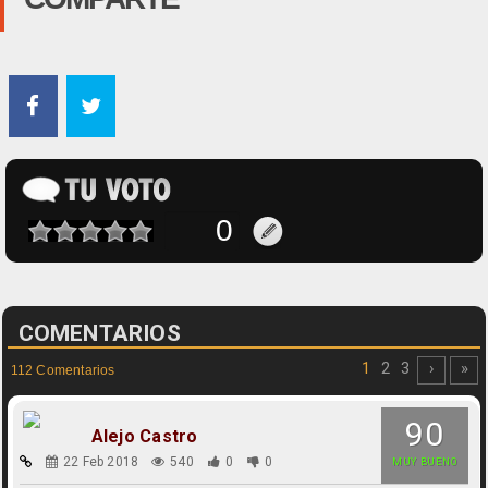
COMENTARIOS
1
2
3
›
»
112 Comentarios
90
Alejo Castro
22 Feb 2018
540
0
0
MUY BUENO