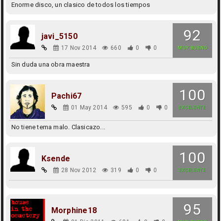
Enorme disco, un clasico de todos los tiempos
92
javi_5150
17 Nov 2014
660
0
0
MUY BUENO
Sin duda una obra maestra
100
Pachi67
01 May 2014
595
0
0
EXCELENTE
No tiene tema malo. Clasicazo...
100
Ksende
28 Nov 2012
319
0
0
EXCELENTE
95
Morphine18