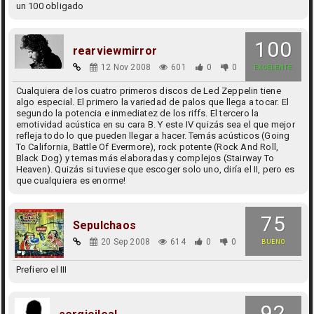
un 100 obligado
100
rearviewmirror
12 Nov 2008
601
0
0
EXCELENTE
Cualquiera de los cuatro primeros discos de Led Zeppelin tiene
algo especial. El primero la variedad de palos que llega a tocar. El
segundo la potencia e inmediatez de los riffs. El tercero la
emotividad acústica en su cara B. Y este IV quizás sea el que mejor
refleja todo lo que pueden llegar a hacer. Temás acústicos (Going
To California, Battle Of Evermore), rock potente (Rock And Roll,
Black Dog) y temas más elaboradas y complejos (Stairway To
Heaven). Quizás si tuviese que escoger solo uno, diría el II, pero es
que cualquiera es enorme!
75
Sepulchaos
20 Sep 2008
614
0
0
BUENO
Prefiero el III
92