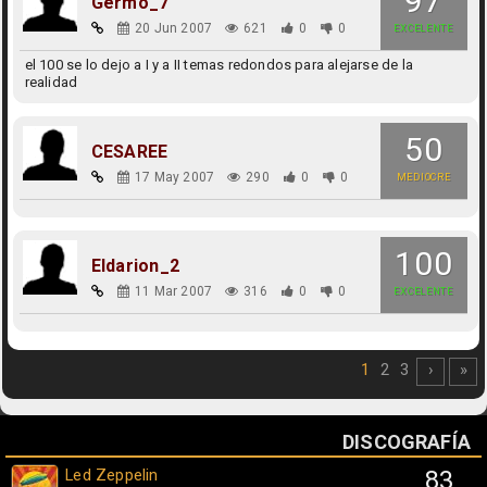
97
Germo_7
20 Jun 2007
621
0
0
EXCELENTE
el 100 se lo dejo a I y a II temas redondos para alejarse de la
realidad
50
CESAREE
17 May 2007
290
0
0
MEDIOCRE
100
Eldarion_2
11 Mar 2007
316
0
0
EXCELENTE
1
2
3
›
»
DISCOGRAFÍA
Led Zeppelin
83