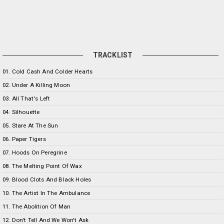
TRACKLIST
01. Cold Cash And Colder Hearts
02. Under A Killing Moon
03. All That's Left
04. Silhouette
05. Stare At The Sun
06. Paper Tigers
07. Hoods On Peregrine
08. The Melting Point Of Wax
09. Blood Clots And Black Holes
10. The Artist In The Ambulance
11. The Abolition Of Man
12. Don't Tell And We Won't Ask