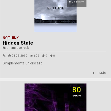
MUY BUENO
NOTHINK
Hidden State
alternative rock
28-06-2010
609
0
0
Simplemente un discazo.
LEER MÁS
80
BUENO