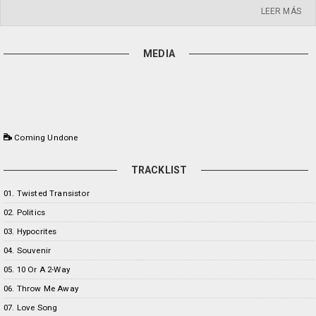
LEER MÁS
MEDIA
Coming Undone
TRACKLIST
01. Twisted Transistor
02. Politics
03. Hypocrites
04. Souvenir
05. 10 Or A 2-Way
06. Throw Me Away
07. Love Song