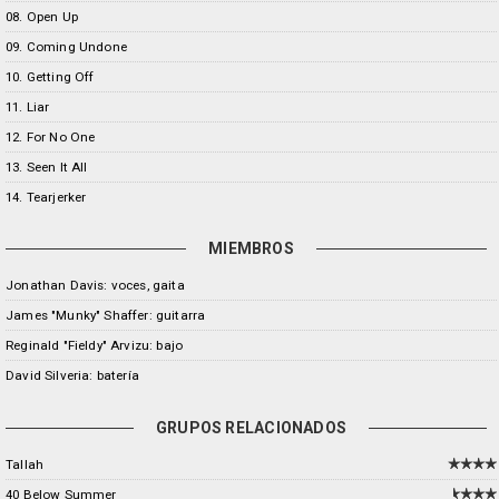
08. Open Up
09. Coming Undone
10. Getting Off
11. Liar
12. For No One
13. Seen It All
14. Tearjerker
MIEMBROS
Jonathan Davis: voces, gaita
James "Munky" Shaffer: guitarra
Reginald "Fieldy" Arvizu: bajo
David Silveria: batería
GRUPOS RELACIONADOS
Tallah
40 Below Summer