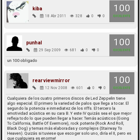
100
kiba
18 Abr 2011
328
0
0
EXCELENTE
100
punhal
29 Sep 2009
681
0
0
EXCELENTE
un 100 obligado
100
rearviewmirror
12 Nov 2008
601
0
0
EXCELENTE
Cualquiera de los cuatro primeros discos de Led Zeppelin tiene
algo especial. El primero la variedad de palos que llega a tocar. El
segundo la potencia e inmediatez de los riffs. El tercero la
emotividad acústica en su cara B. Y este IV quizás sea el que mejor
refleja todo lo que pueden llegar a hacer. Temás acústicos (Going
To California, Battle Of Evermore), rock potente (Rock And Roll,
Black Dog) y temas más elaboradas y complejos (Stairway To
Heaven). Quizás si tuviese que escoger solo uno, diría el II, pero es
que cualquiera es enorme!