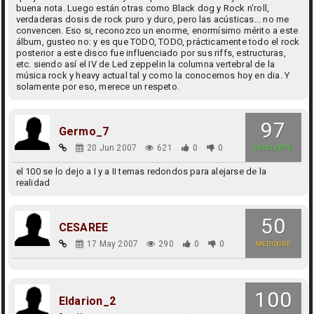
buena nota. Luego están otras como Black dog y Rock n'roll,
verdaderas dosis de rock puro y duro, pero las acústicas... no me
convencen. Eso si, reconozco un enorme, enormísimo mérito a este
álbum, gusteo no: y es que TODO, TODO, prácticamente todo el rock
posterior a este disco fue influenciado por sus riffs, estructuras,
etc. siendo así el IV de Led zeppelin la columna vertebral de la
música rock y heavy actual tal y como la conocemos hoy en dia. Y
solamente por eso, merece un respeto.
97
Germo_7
20 Jun 2007
621
0
0
EXCELENTE
el 100 se lo dejo a I y a II temas redondos para alejarse de la
realidad
50
CESAREE
17 May 2007
290
0
0
MEDIOCRE
100
Eldarion_2