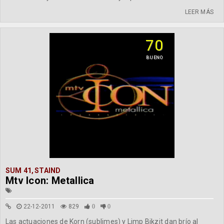
LEER MÁS
70
BUENO
SUM 41
,
STAIND
Mtv Icon: Metallica
22-12-2011
829
0
0
Las actuaciones de Korn (sublimes) y Limp Bikzit dan brío al