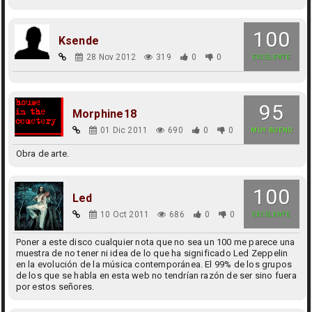
100
Ksende
28 Nov 2012
319
0
0
EXCELENTE
95
Morphine18
01 Dic 2011
690
0
0
MUY BUENO
Obra de arte.
100
Led
10 Oct 2011
686
0
0
EXCELENTE
Poner a este disco cualquier nota que no sea un 100 me parece una
muestra de no tener ni idea de lo que ha significado Led Zeppelin
en la evolución de la música contemporánea. El 99% de los grupos
de los que se habla en esta web no tendrían razón de ser sino fuera
por estos señores.