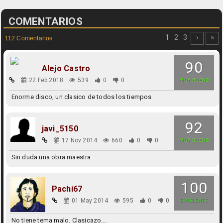
COMENTARIOS
1
2
3
›
»
112 Comentarios
90
Alejo Castro
22 Feb 2018
539
0
0
MUY BUENO
Enorme disco, un clasico de todos los tiempos
92
javi_5150
17 Nov 2014
660
0
0
MUY BUENO
Sin duda una obra maestra
100
Pachi67
01 May 2014
595
0
0
EXCELENTE
No tiene tema malo. Clasicazo...