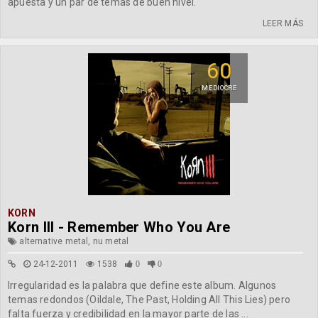
apuesta y un par de temas de buen nivel.
LEER MÁS
60
MEDIOCRE
KORN
Korn III - Remember Who You Are
alternative metal, nu metal
24-12-2011
1538
0
0
Irregularidad es la palabra que define este album. Algunos
temas redondos (Oildale, The Past, Holding All This Lies) pero
falta fuerza y credibilidad en la mayor parte de las ...