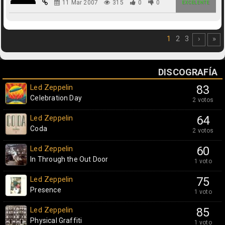
11 Mar 2007
315
0
0
EXCELENTE
1
2
3
›
»
DISCOGRAFÍA
Led Zeppelin
83
Celebration Day
2 votos
Led Zeppelin
64
Coda
2 votos
Led Zeppelin
60
In Through the Out Door
1 voto
Led Zeppelin
75
Presence
1 voto
Led Zeppelin
85
Physical Graffiti
1 voto