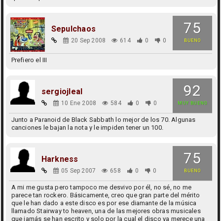
75
Sepulchaos
20 Sep 2008
614
0
0
BUENO
Prefiero el III
92
sergiojleal
10 Ene 2008
584
0
0
MUY BUENO
Junto a Paranoid de Black Sabbath lo mejor de los 70. Algunas
canciones le bajan la nota y le impiden tener un 100.
75
Harkness
05 Sep 2007
658
0
0
BUENO
A mi me gusta pero tampoco me desvivo por él, no sé, no me
parece tan rockero. Básicamente, creo que gran parte del mérito
que le han dado a este disco es por ese diamante de la música
llamado Stairway to heaven, una de las mejores obras musicales
que jamás se han escrito y solo por la cual el disco ya merece una