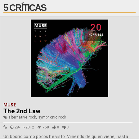
5 CRÍTICAS
20
HORRIBLE
MUSE
The 2nd Law
alternative rock, symphonic rock
29-11-2012
758
0
0
Un bodrio como pocos he visto. Viniendo de quién viene, hasta