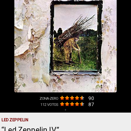
90
ZONA-ZERO
87
112
VOTOS
+
LED ZEPPELIN
Led Zeppelin IV