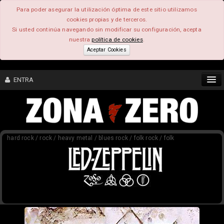
Para poder asegurar la utilización óptima de este sitio utilizamos
cookies propias y de terceros.
Si usted continúa navegando sin modificar su configuración, acepta
nuestra
política de cookies
.
Aceptar Cookies
ENTRA
CONTENIDO
hard rock / rock / heavy metal / blues rock / folk rock / folk
COMUNIDAD
FEEEDBACK
FOROS