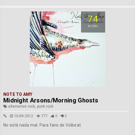
74
BUENO
NOTE TO AMY
Midnight Arsons/Morning Ghosts
alternative rock, punk rock
10-09-2012
777
0
0
No está nada mal. Para fans de Volbeat.