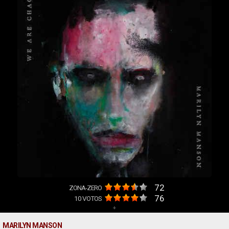
72
ZONA-ZERO
76
10
VOTOS
+
MARILYN MANSON