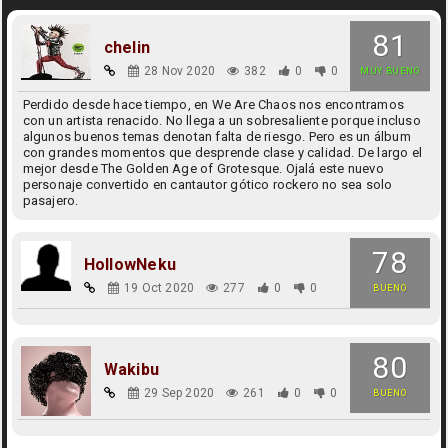
81
chelin
28 Nov 2020
382
0
0
MUY BUENO
Perdido desde hace tiempo, en We Are Chaos nos encontramos
con un artista renacido. No llega a un sobresaliente porque incluso
algunos buenos temas denotan falta de riesgo. Pero es un álbum
con grandes momentos que desprende clase y calidad. De largo el
mejor desde The Golden Age of Grotesque. Ojalá este nuevo
personaje convertido en cantautor gótico rockero no sea solo
pasajero.
78
HollowNeku
19 Oct 2020
277
0
0
BUENO
80
Wakibu
29 Sep 2020
261
0
0
BUENO