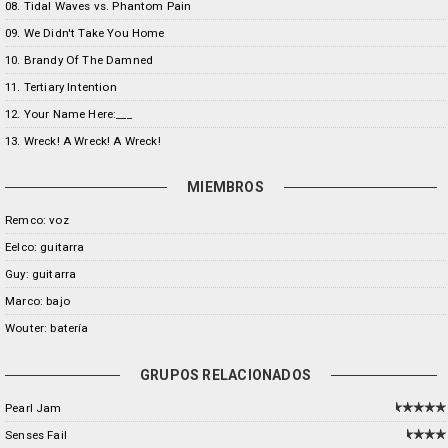
08. Tidal Waves vs. Phantom Pain
09. We Didn't Take You Home
10. Brandy Of The Damned
11. Tertiary Intention
12. Your Name Here:___
13. Wreck! A Wreck! A Wreck!
MIEMBROS
Remco: voz
Eelco: guitarra
Guy: guitarra
Marco: bajo
Wouter: batería
GRUPOS RELACIONADOS
Pearl Jam
Senses Fail