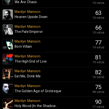
We Are Chaos
10 votos
Marilyn Manson
63
Heaven Upside Down
10 votos
Marilyn Manson
66
The Pale Emperor
15 votos
Marilyn Manson
77
Born Villain
19 votos
Marilyn Manson
81
The High End of Low
19 votos
Marilyn Manson
82
Eat Me, Drink Me
16 votos
Marilyn Manson
75
The Golden Age of Grotesque
98 votos
Marilyn Manson
90
Holy Wood (In the Shadow...
17 votos