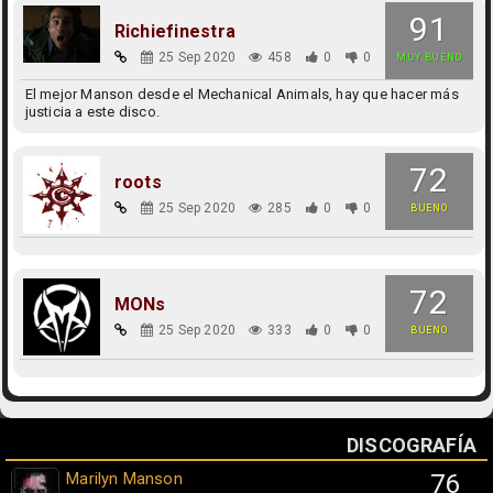
91
Richiefinestra
25 Sep 2020
458
0
0
MUY BUENO
El mejor Manson desde el Mechanical Animals, hay que hacer más
justicia a este disco.
72
roots
25 Sep 2020
285
0
0
BUENO
72
MONs
25 Sep 2020
333
0
0
BUENO
DISCOGRAFÍA
Marilyn Manson
76