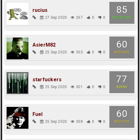
85
rucius
27 Sep 2020
267
0
0
MUY BUENO
60
AsierM82
25 Sep 2020
303
0
0
MEDIOCRE
77
starfuckers
25 Sep 2020
301
0
0
BUENO
60
Fuel
25 Sep 2020
308
0
0
MEDIOCRE