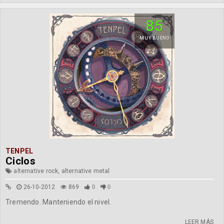
85
MUY BUENO
TENPEL
Ciclos
alternative rock, alternative metal
26-10-2012
869
0
0
Tremendo. Manteniendo el nivel.
LEER MÁS