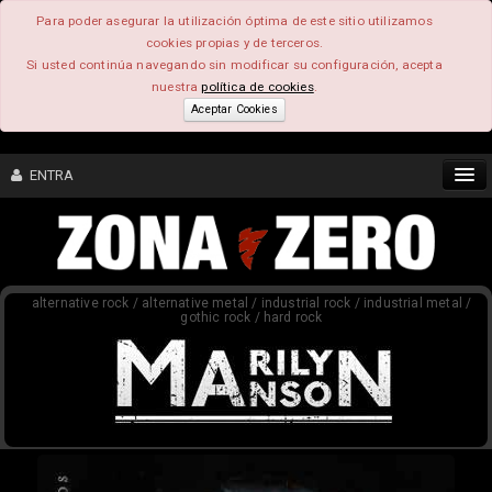
Para poder asegurar la utilización óptima de este sitio utilizamos
cookies propias y de terceros.
Si usted continúa navegando sin modificar su configuración, acepta
nuestra
política de cookies
.
Aceptar Cookies
ENTRA
CONTENIDO
alternative rock / alternative metal / industrial rock / industrial metal /
COMUNIDAD
gothic rock / hard rock
FEEEDBACK
FOROS