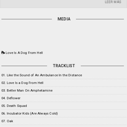
LEER MÁS
MEDIA
Love Is A Dog From Hell
TRACKLIST
01. Like the Sound of An Ambulance In the Distance
02. Love Is a Dog From Hell
03. Better Man On Amphetamine
04. Deflower
05. Death Squad
06. Incubator Kids (Are Always Cold)
07. Oak