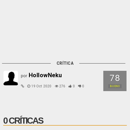
CRÍTICA
HollowNeku
78
por
19 Oct 2020
276
0
0
BUENO
0 CRÍTICAS