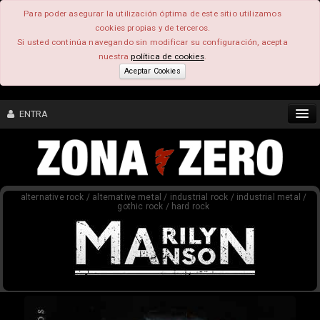
Para poder asegurar la utilización óptima de este sitio utilizamos
cookies propias y de terceros.
Si usted continúa navegando sin modificar su configuración, acepta
nuestra
política de cookies
.
Aceptar Cookies
ENTRA
CONTENIDO
alternative rock / alternative metal / industrial rock / industrial metal /
COMUNIDAD
gothic rock / hard rock
FEEEDBACK
FOROS