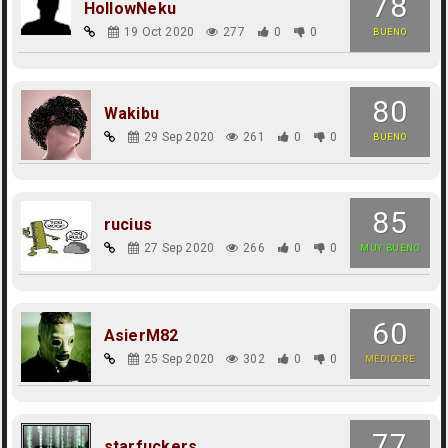
78
HollowNeku
19 Oct 2020
277
0
0
BUENO
80
Wakibu
29 Sep 2020
261
0
0
BUENO
85
rucius
27 Sep 2020
266
0
0
MUY BUENO
60
AsierM82
25 Sep 2020
302
0
0
MEDIOCRE
77
starfuckers