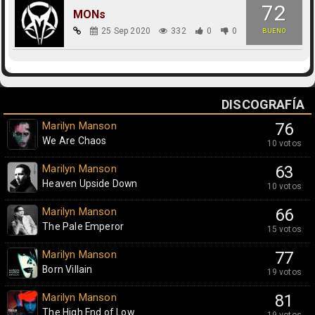
72
MONs
25 Sep 2020
332
0
0
BUENO
DISCOGRAFÍA
Marilyn Manson
76
We Are Chaos
10 votos
Marilyn Manson
63
Heaven Upside Down
10 votos
Marilyn Manson
66
The Pale Emperor
15 votos
Marilyn Manson
77
Born Villain
19 votos
Marilyn Manson
81
The High End of Low
19 votos