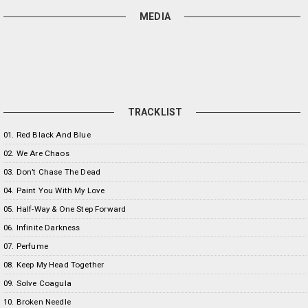
MEDIA
TRACKLIST
01. Red Black And Blue
02. We Are Chaos
03. Don’t Chase The Dead
04. Paint You With My Love
05. Half-Way & One Step Forward
06. Infinite Darkness
07. Perfume
08. Keep My Head Together
09. Solve Coagula
10. Broken Needle