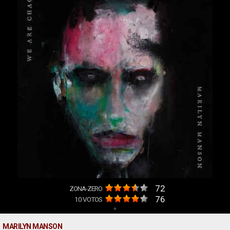
72
ZONA-ZERO
76
10
VOTOS
+
MARILYN MANSON