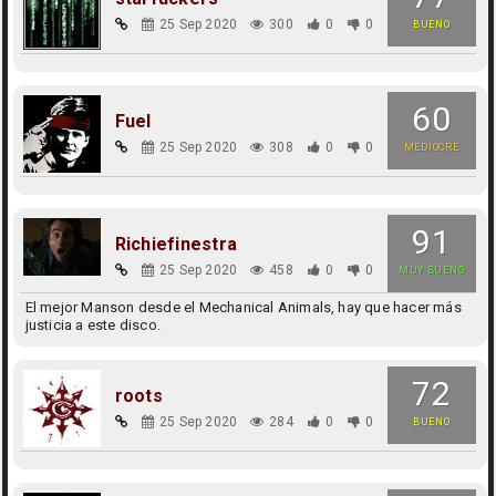
25 Sep 2020
300
0
0
BUENO
60
Fuel
25 Sep 2020
308
0
0
MEDIOCRE
91
Richiefinestra
25 Sep 2020
458
0
0
MUY BUENO
El mejor Manson desde el Mechanical Animals, hay que hacer más
justicia a este disco.
72
roots
25 Sep 2020
284
0
0
BUENO