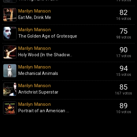
Marilyn Manson
82
Eat Me, Drink Me
16 votos
Marilyn Manson
75
The Golden Age of Grotesque
98 votos
Marilyn Manson
90
Holy Wood (In the Shadow...
17 votos
Marilyn Manson
94
Mechanical Animals
15 votos
Marilyn Manson
85
Antichrist Superstar
167 votos
Marilyn Manson
89
Portrait of an American ...
10 votos