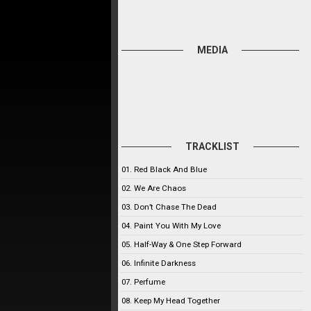
MEDIA
TRACKLIST
01. Red Black And Blue
02. We Are Chaos
03. Don’t Chase The Dead
04. Paint You With My Love
05. Half-Way & One Step Forward
06. Infinite Darkness
07. Perfume
08. Keep My Head Together