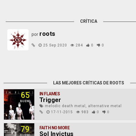
CRÍTICA
roots
por
25 Sep 2020
284
0
0
LAS MEJORES CRÍTICAS DE ROOTS
65
IN FLAMES
Trigger
BUENO
melodic death metal, alternative metal
17-11-2015
983
0
0
79
FAITH NO MORE
Sol Invictus
BUENO