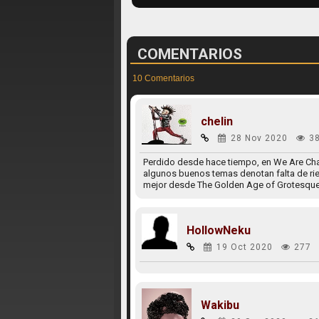
COMENTARIOS
10 Comentarios
chelin
28 Nov 2020
3
Perdido desde hace tiempo, en We Are Chao
algunos buenos temas denotan falta de ri
mejor desde The Golden Age of Grotesque. 
HollowNeku
19 Oct 2020
277
Wakibu