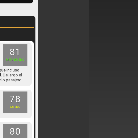
81
MUY BUENO
que incluso
 De largo el
olo pasajero.
78
BUENO
80