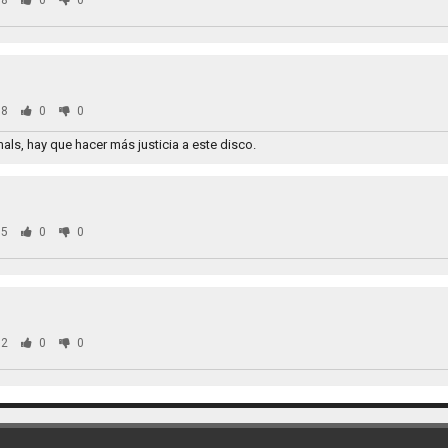
8
0
0
8
0
0
ls, hay que hacer más justicia a este disco.
5
0
0
2
0
0