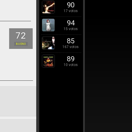
90
17 votos
94
15 votos
72
85
BUENO
167 votos
89
10 votos