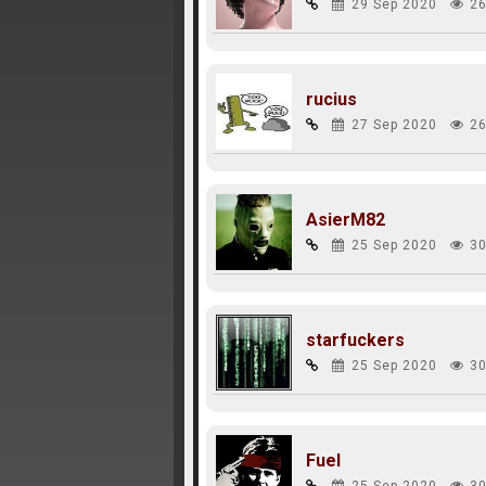
29 Sep 2020
26
rucius
27 Sep 2020
26
AsierM82
25 Sep 2020
30
starfuckers
25 Sep 2020
30
Fuel