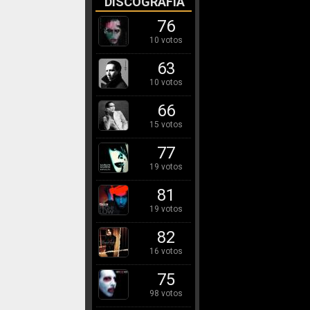
DISCOGRAFÍA
76
10 votos
63
10 votos
66
15 votos
77
19 votos
81
19 votos
82
16 votos
75
98 votos