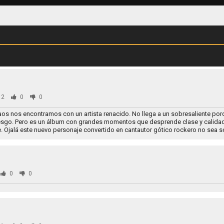
82
0
0
s nos encontramos con un artista renacido. No llega a un sobresaliente por
esgo. Pero es un álbum con grandes momentos que desprende clase y calidad.
Ojalá este nuevo personaje convertido en cantautor gótico rockero no sea s
0
0