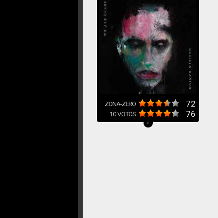
72
ZONA-ZERO
76
10
VOTOS
+