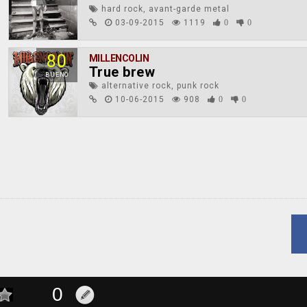
hard rock, avant-garde metal
03-09-2015
1119
0
0
80
MILLENCOLIN
True brew
BUENO
alternative rock, punk rock
10-06-2015
908
0
0