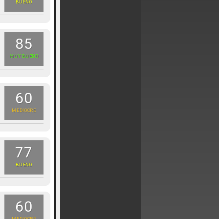
BUENO
85
MUY BUENO
60
MEDIOCRE
77
BUENO
60