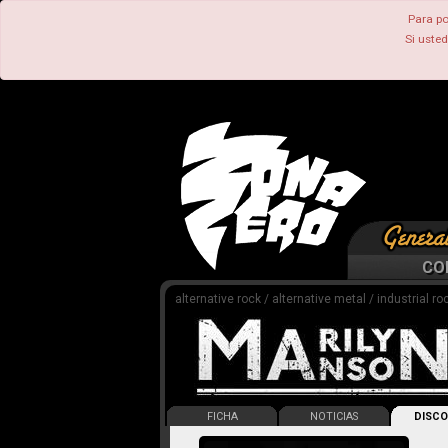
Para po
Si uste
CO
alternative rock / alternative metal / industrial ro
FICHA
NOTICIAS
DISCO