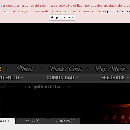
der asegurar la utilización óptima de este sitio utilizamos cookies propias y de terce
d continúa navegando sin modificar su configuración, acepta nuestra
política de coo
Aceptar Cookies
NTENIDO
COMUNIDAD
FEEDBACK
ck / industrial metal / gothic rock / hard rock
S (11)
MEDIA (8)
CRÓNICAS (1)