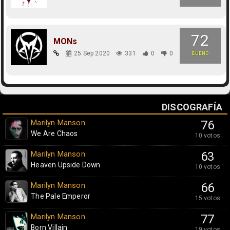
72
MONs
25 Sep 2020
331
0
0
BUENO
DISCOGRAFÍA
Marilyn Manson
76
We Are Chaos
10 votos
Marilyn Manson
63
Heaven Upside Down
10 votos
Marilyn Manson
66
The Pale Emperor
15 votos
Marilyn Manson
77
Born Villain
19 votos