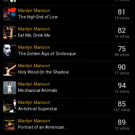
Marilyn Manson
81
The High End of Low
19 votos
Marilyn Manson
82
Eat Me, Drink Me
16 votos
Marilyn Manson
75
The Golden Age of Grotesque
98 votos
Marilyn Manson
90
Holy Wood (In the Shadow...
17 votos
Marilyn Manson
94
Mechanical Animals
15 votos
Marilyn Manson
85
Antichrist Superstar
167 votos
Marilyn Manson
89
Portrait of an American ...
10 votos