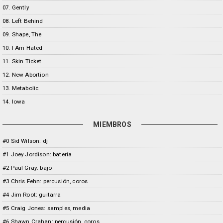
07. Gently
08. Left Behind
09. Shape, The
10. I Am Hated
11. Skin Ticket
12. New Abortion
13. Metabolic
14. Iowa
MIEMBROS
#0 Sid Wilson: dj
#1 Joey Jordison: batería
#2 Paul Gray: bajo
#3 Chris Fehn: percusión, coros
#4 Jim Root: guitarra
#5 Craig Jones: samples, media
#6 Shawn Crahan: percusión, coros