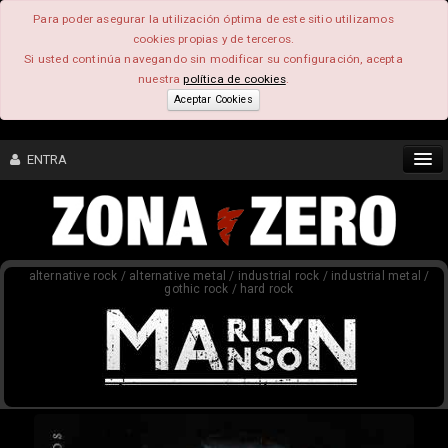
Para poder asegurar la utilización óptima de este sitio utilizamos
cookies propias y de terceros.
Si usted continúa navegando sin modificar su configuración, acepta
nuestra
política de cookies
.
Aceptar Cookies
ENTRA
CONTENIDO
alternative rock / alternative metal / industrial rock / industrial metal /
COMUNIDAD
gothic rock / hard rock
FEEEDBACK
FOROS