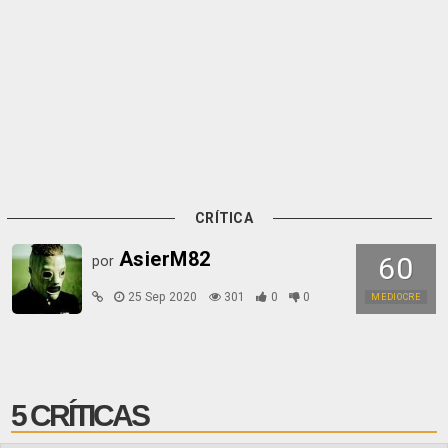
CRÍTICA
AsierM82
60
por
25 Sep 2020
301
0
0
MEDIOCRE
5 CRÍTICAS