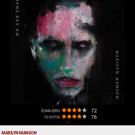
72
ZONA-ZERO
76
10
VOTOS
+
MARILYN MANSON