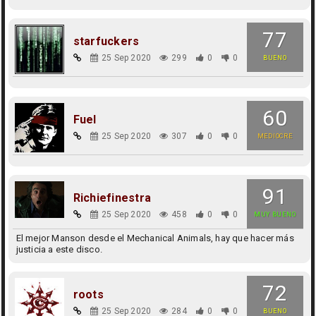
77
starfuckers
25 Sep 2020
299
0
0
BUENO
60
Fuel
25 Sep 2020
307
0
0
MEDIOCRE
91
Richiefinestra
25 Sep 2020
458
0
0
MUY BUENO
El mejor Manson desde el Mechanical Animals, hay que hacer más
justicia a este disco.
72
roots
25 Sep 2020
284
0
0
BUENO