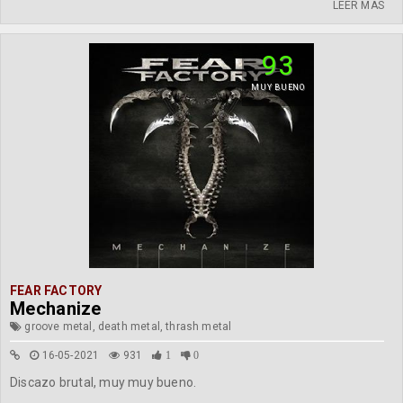
LEER MÁS
93
MUY BUENO
FEAR FACTORY
Mechanize
groove metal, death metal, thrash metal
16-05-2021
931
1
0
Discazo brutal, muy muy bueno.