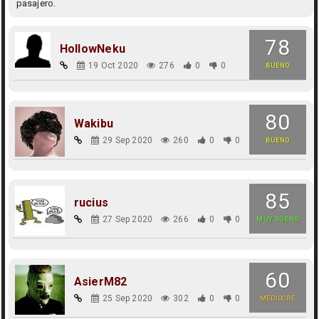
pasajero.
78
HollowNeku
19 Oct 2020
276
0
0
BUENO
80
Wakibu
29 Sep 2020
260
0
0
BUENO
85
rucius
27 Sep 2020
266
0
0
MUY BUENO
60
AsierM82
25 Sep 2020
302
0
0
MEDIOCRE