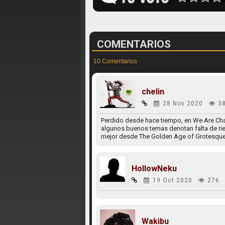
COMENTARIOS
10 Comentarios
chelin
28 Nov 2020
3
Perdido desde hace tiempo, en We Are Chao
algunos buenos temas denotan falta de ri
mejor desde The Golden Age of Grotesque. 
HollowNeku
19 Oct 2020
276
Wakibu