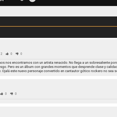
82
0
0
s nos encontramos con un artista renacido. No llega a un sobresaliente por
esgo. Pero es un álbum con grandes momentos que desprende clase y calidad.
Ojalá este nuevo personaje convertido en cantautor gótico rockero no sea s
0
0