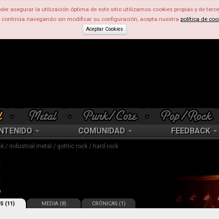
der asegurar la utilización óptima de este sitio utilizamos cookies propias y de terce
d continúa navegando sin modificar su configuración, acepta nuestra
política de coo
Aceptar Cookies
NTENIDO
COMUNIDAD
FEEDBACK
ck / industrial metal / gothic rock / hard rock
S (11)
MEDIA (8)
CRÓNICAS (1)