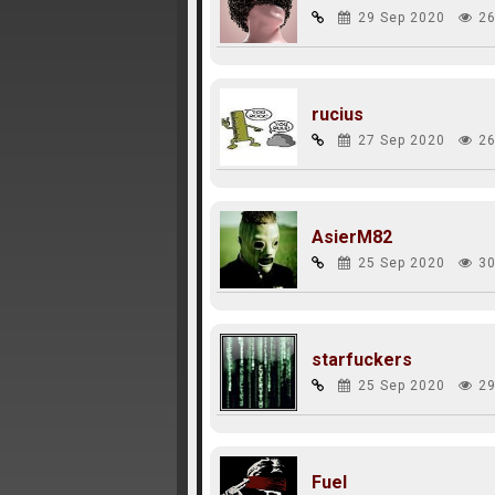
29 Sep 2020
26
rucius
27 Sep 2020
26
AsierM82
25 Sep 2020
30
starfuckers
25 Sep 2020
29
Fuel