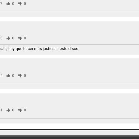
7
0
0
8
0
0
ls, hay que hacer más justicia a este disco.
4
0
0
1
0
0