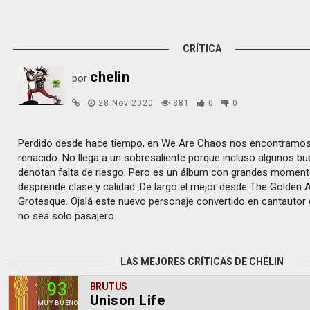
CRÍTICA
chelin
por
28 Nov 2020
381
0
0
Perdido desde hace tiempo, en We Are Chaos nos encontramos 
renacido. No llega a un sobresaliente porque incluso algunos 
denotan falta de riesgo. Pero es un álbum con grandes momen
desprende clase y calidad. De largo el mejor desde The Golden 
Grotesque. Ojalá este nuevo personaje convertido en cantautor 
no sea solo pasajero.
LAS MEJORES CRÍTICAS DE CHELIN
93
BRUTUS
Unison Life
MUY BUENO