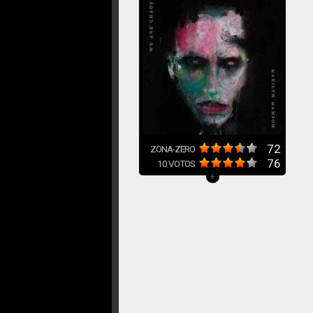
72
ZONA-ZERO
76
10
VOTOS
+