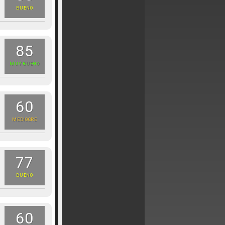
BUENO
85
MUY BUENO
60
MEDIOCRE
77
BUENO
60