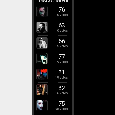
DISCOGRAFÍA
76
10 votos
63
10 votos
66
15 votos
77
19 votos
81
19 votos
82
16 votos
75
98 votos