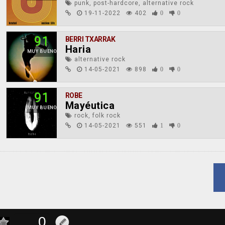
punk, post-hardcore, alternative rock
19-11-2022
402
0
0
91
BERRI TXARRAK
Haria
MUY BUENO
alternative rock
14-05-2021
898
0
0
91
ROBE
Mayéutica
MUY BUENO
rock, folk rock
14-05-2021
551
1
0