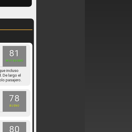
81
MUY BUENO
que incluso
 De largo el
olo pasajero.
78
BUENO
80