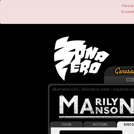
Para po
Si uste
CO
alternative rock / alternative metal / industrial ro
FICHA
NOTICIAS
DISCO