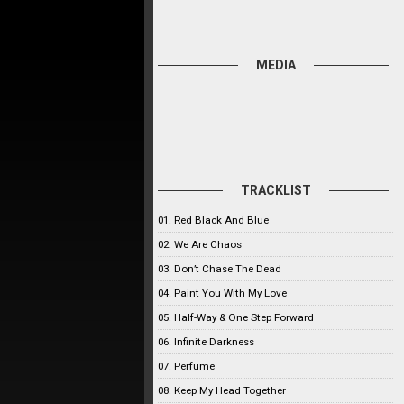
MEDIA
TRACKLIST
01. Red Black And Blue
02. We Are Chaos
03. Don’t Chase The Dead
04. Paint You With My Love
05. Half-Way & One Step Forward
06. Infinite Darkness
07. Perfume
08. Keep My Head Together