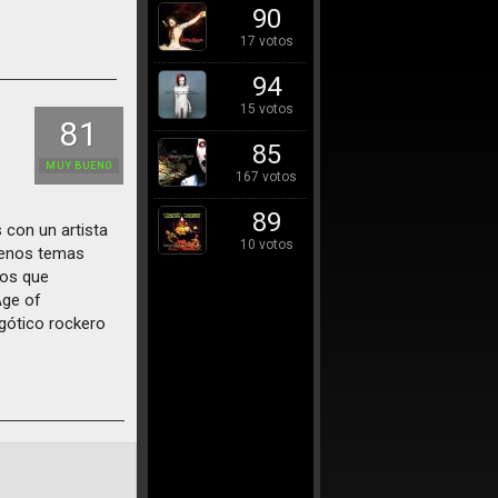
90
17 votos
94
15 votos
81
85
MUY BUENO
167 votos
89
con un artista
10 votos
buenos temas
tos que
Age of
gótico rockero