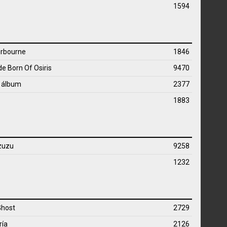
1594
irbourne
1846
 de
Born Of Osiris
9470
o álbum
2377
1883
zuzu
9258
1232
Ghost
2729
ría
2126