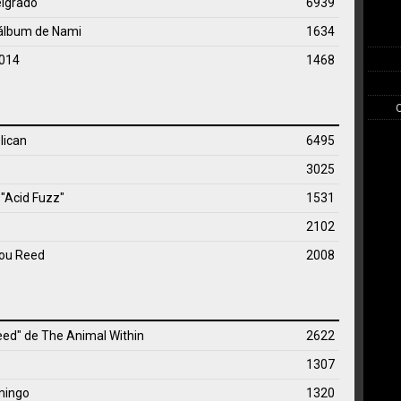
elgrado
6939
 álbum de Nami
1634
2014
1468
lican
6495
3025
 "Acid Fuzz"
1531
2102
Lou Reed
2008
leed" de
The Animal Within
2622
1307
mingo
1320