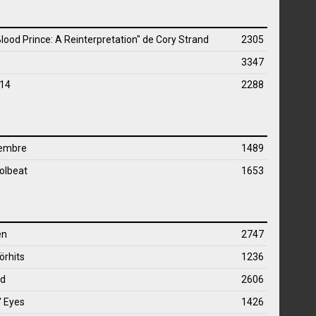
Blood Prince: A Reinterpretation" de
Cory Strand
2305
3347
014
2288
iembre
1489
olbeat
1653
en
2747
örhits
1236
ad
2606
' Eyes
1426