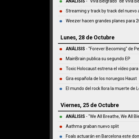
ANÁLISIS
- "Viva Belgrado" de
Viva B
Streaming y track by track del nuevo
Weezer hacen grandes planes para 
Lunes, 28 de Octubre
ANÁLISIS
- "Forever Becoming" de
Pe
MainBrain publica su segundo EP
Toxic Holocaust estrena el vídeo para
Gira española de los noruegos Haust
El mundo del rock llora la muerte de 
Viernes, 25 de Octubre
ANÁLISIS
- "We All Breathe, We All B
Aathma graban nuevo split
Foals actuarán en Barcelona este do