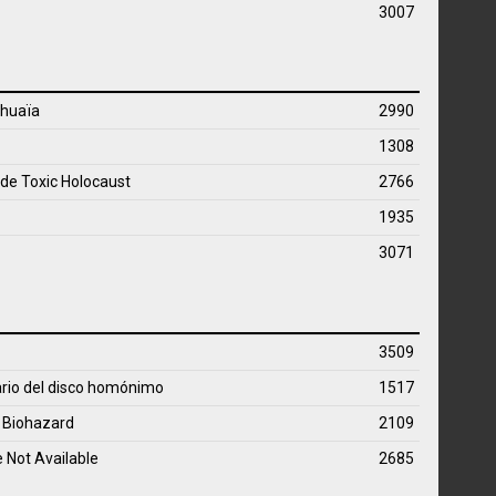
3007
huaïa
2990
1308
 de Toxic Holocaust
2766
1935
3071
3509
ario del disco homónimo
1517
e Biohazard
2109
 Not Available
2685