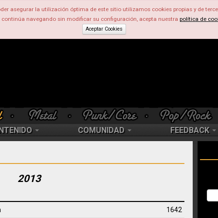
der asegurar la utilización óptima de este sitio utilizamos cookies propias y de terce
d continúa navegando sin modificar su configuración, acepta nuestra
política de coo
Aceptar Cookies
NTENIDO
COMUNIDAD
FEEDBACK
2013
n
1642