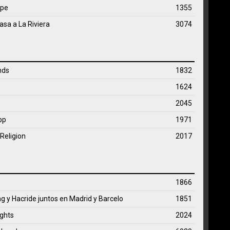
ape
1355
asa a La Riviera
3074
nds
1832
1624
2045
pp
1971
Religion
2017
1866
g y Hacride juntos en Madrid y Barcelo
1851
ights
2024