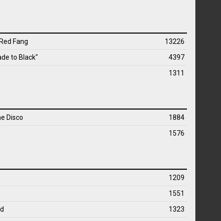
Red Fang
13226
ade to Black"
4397
1311
he Disco
1884
1576
1209
1551
id
1323