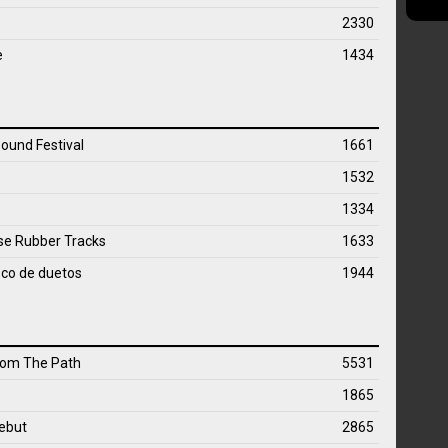
2330
e
1434
ound Festival
1661
1532
1334
rse Rubber Tracks
1633
sco de duetos
1944
rom The Path
5531
1865
debut
2865