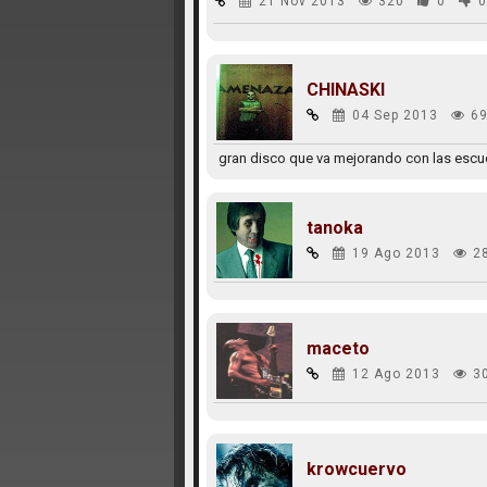
21 Nov 2013
320
0
0
CHINASKI
04 Sep 2013
69
gran disco que va mejorando con las esc
tanoka
19 Ago 2013
2
maceto
12 Ago 2013
3
krowcuervo