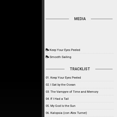
MEDIA
Keep Your Eyes Peeled
Smooth Sailing
TRACKLIST
01. Keep Your Eyes Peeled
02. I Sat by the Ocean
03. The Vampyre of Time and Memory
04. If I Had a Tail
05. My God Is the Sun
06. Kalopsia (con Alex Turner)