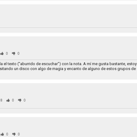
0
0
 el texto ("aburrido de escuchar") con la nota. A mí me gusta bastante, esto
sitando un disco con algo de magia y encanto de alguno de estos grupos de c
8
0
0
0
0