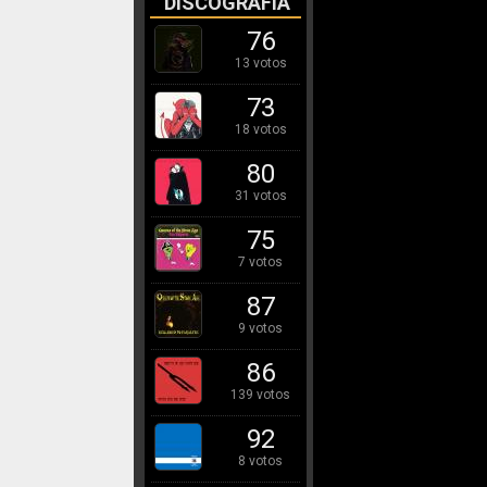
DISCOGRAFÍA
76
13 votos
73
18 votos
80
31 votos
75
7 votos
87
9 votos
86
139 votos
92
8 votos