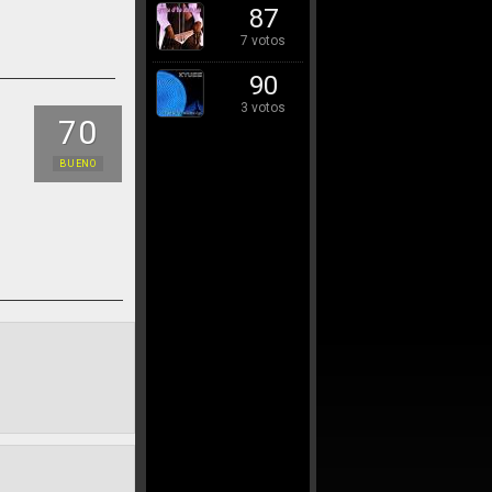
87
7 votos
90
3 votos
70
BUENO