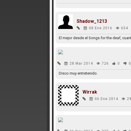
Shadow_1213
08 Ene 2016
654
El mejor desde el Songs for the deaf, cua
28 Mar 2014
726
0
0
Disco muy entretenido.
Wirrak
06 Ene 2014
2