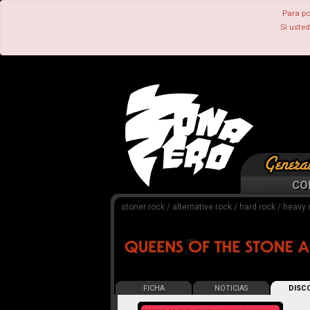
Para po
Si uste
CO
stoner rock / alternative rock / hard rock / heavy
FICHA
NOTICIAS
DISCO