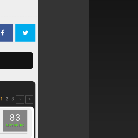
1
2
3
›
»
83
MUY BUENO