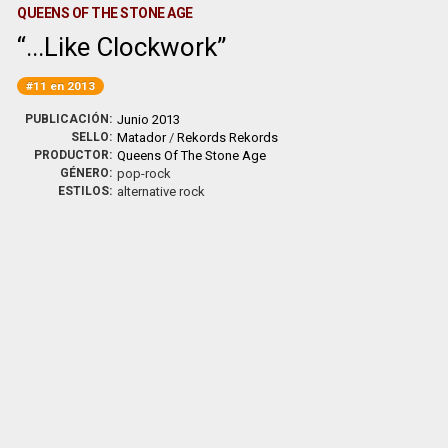
QUEENS OF THE STONE AGE
...Like Clockwork
#11 en 2013
PUBLICACIÓN:
Junio 2013
SELLO:
Matador
/
Rekords Rekords
PRODUCTOR:
Queens Of The Stone Age
GÉNERO:
pop-rock
ESTILOS:
alternative rock