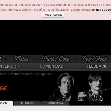
der asegurar la utilización óptima de este sitio utilizamos cookies propias y de terce
d continúa navegando sin modificar su configuración, acepta nuestra
política de coo
Aceptar Cookies
NTENIDO
COMUNIDAD
FEEDBACK
 metal / alternative metal / garage rock
S (9)
MEDIA (3)
CRÓNICAS (4)