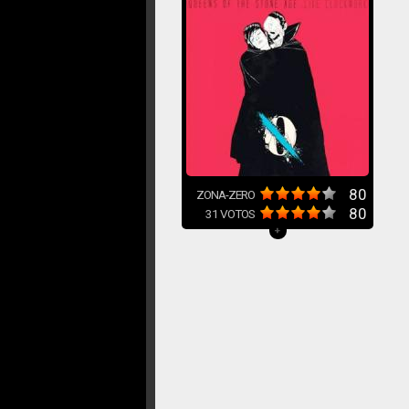
80
ZONA-ZERO
80
31
VOTOS
+