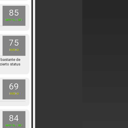
85
MUY BUENO
75
BUENO
y bastante de
ierto status
69
BUENO
84
MUY BUENO