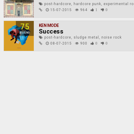
post-hardcore, hardcore punk, experimental r
15-07-2015
964
1
0
75
KEN MODE
Success
BUENO
post-hardcore, sludge metal, noise rock
08-07-2015
900
0
0