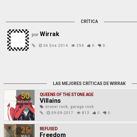
CRÍTICA
Wirrak
por
06 Ene 2014
294
0
0
LAS MEJORES CRÍTICAS DE WIRRAK
50
QUEENS OF THE STONE AGE
Villains
MEDIOCRE
stoner rock, garage rock
09-09-2017
813
0
0
25
REFUSED
Freedom
MALO