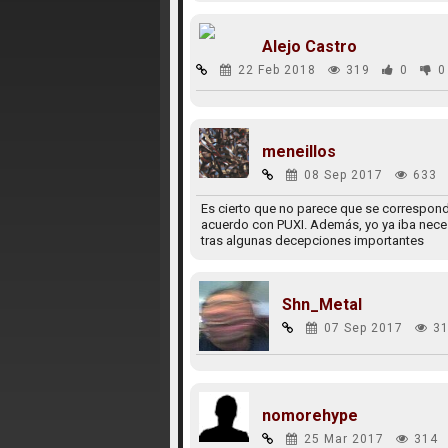
Alejo Castro
22 Feb 2018
319
0
0
meneillos
08 Sep 2017
633
Es cierto que no parece que se corresponda
acuerdo con PUXI. Además, yo ya iba nece
tras algunas decepciones importantes
Shn_Metal
07 Sep 2017
31
nomorehype
25 Mar 2017
314