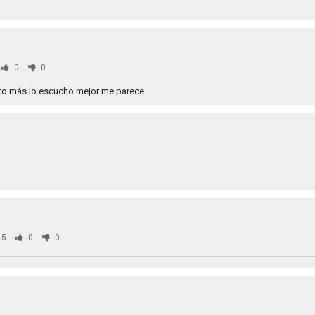
0
0
nto más lo escucho mejor me parece
95
0
0