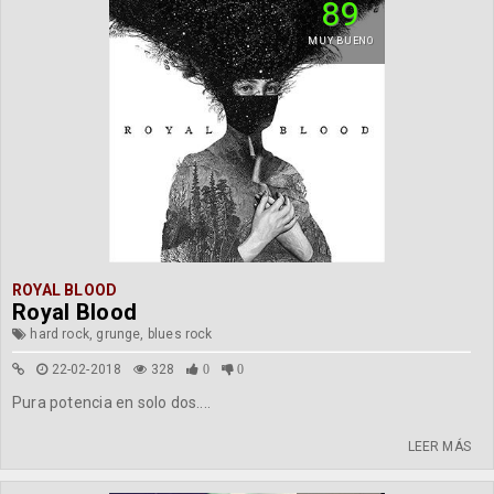
89
MUY BUENO
ROYAL BLOOD
Royal Blood
hard rock, grunge, blues rock
22-02-2018
328
0
0
Pura potencia en solo dos....
LEER MÁS