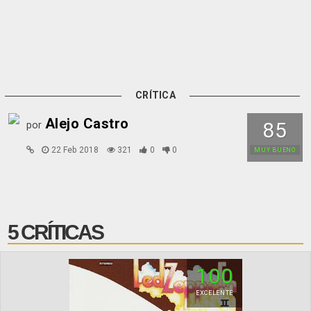
CRÍTICA
Alejo Castro
85
por
22 Feb 2018
321
0
0
MUY BUENO
5 CRÍTICAS
100
EXCELENTE