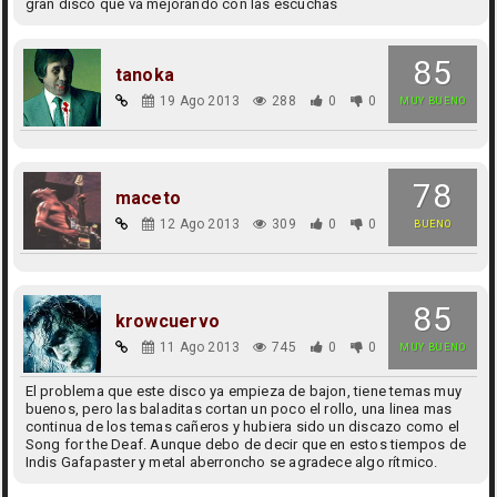
gran disco que va mejorando con las escuchas
85
tanoka
19 Ago 2013
288
0
0
MUY BUENO
78
maceto
12 Ago 2013
309
0
0
BUENO
85
krowcuervo
11 Ago 2013
745
0
0
MUY BUENO
El problema que este disco ya empieza de bajon, tiene temas muy
buenos, pero las baladitas cortan un poco el rollo, una linea mas
continua de los temas cañeros y hubiera sido un discazo como el
Song for the Deaf. Aunque debo de decir que en estos tiempos de
Indis Gafapaster y metal aberroncho se agradece algo rítmico.