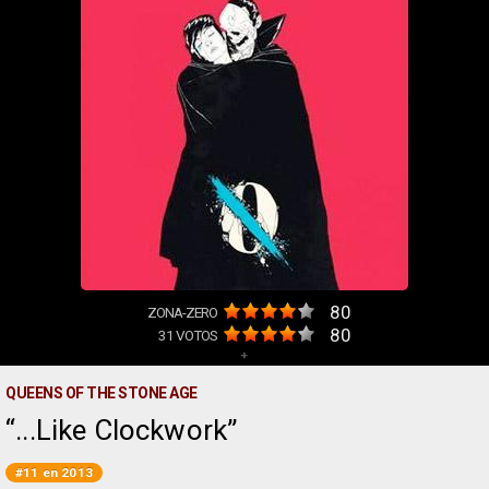
80
ZONA-ZERO
80
31
VOTOS
+
QUEENS OF THE STONE AGE
...Like Clockwork
#11 en 2013