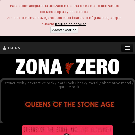
Para poder asegurar la utilización óptima de este sitio utilizamos
cookies propias y de terceros.
Si usted continúa navegando sin modificar su configuración, acepta
nuestra
política de cookies
.
Aceptar Cookies
ENTRA
CONTENIDO
stoner rock / alternative rock / hard rock / heavy metal / alternative metal /
COMUNIDAD
garage rock
FEEEDBACK
FOROS