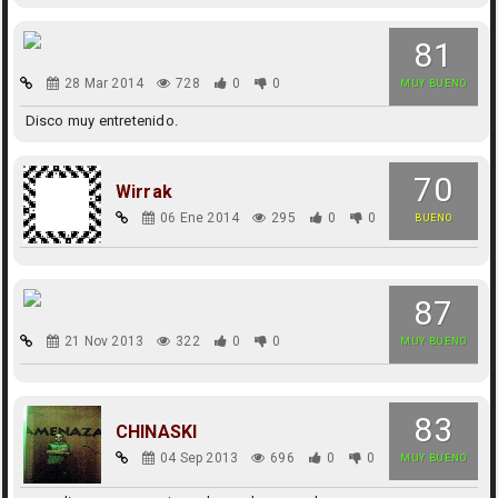
81
28 Mar 2014
728
0
0
MUY BUENO
Disco muy entretenido.
70
Wirrak
06 Ene 2014
295
0
0
BUENO
87
21 Nov 2013
322
0
0
MUY BUENO
83
CHINASKI
04 Sep 2013
696
0
0
MUY BUENO