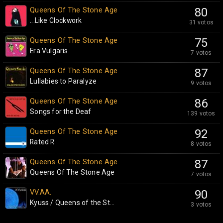
Queens Of The Stone Age
80
...Like Clockwork
31 votos
Queens Of The Stone Age
75
Era Vulgaris
7 votos
Queens Of The Stone Age
87
Lullabies to Paralyze
9 votos
Queens Of The Stone Age
86
Songs for the Deaf
139 votos
Queens Of The Stone Age
92
Rated R
8 votos
Queens Of The Stone Age
87
Queens Of The Stone Age
7 votos
VV.AA.
90
Kyuss / Queens of the St...
3 votos