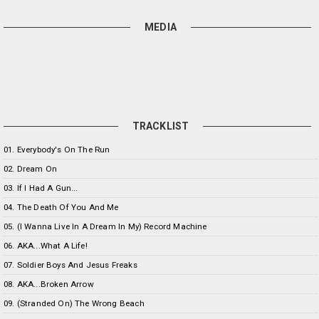
MEDIA
TRACKLIST
01. Everybody's On The Run
02. Dream On
03. If I Had A Gun...
04. The Death Of You And Me
05. (I Wanna Live In A Dream In My) Record Machine
06. AKA...What A Life!
07. Soldier Boys And Jesus Freaks
08. AKA...Broken Arrow
09. (Stranded On) The Wrong Beach