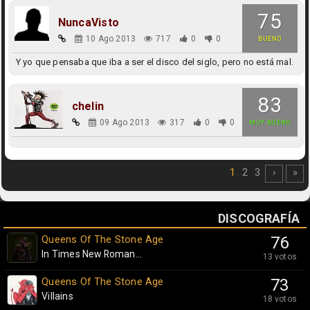
75
NuncaVisto
10 Ago 2013
717
0
0
BUENO
Y yo que pensaba que iba a ser el disco del siglo, pero no está mal.
83
chelin
09 Ago 2013
317
0
0
MUY BUENO
1
2
3
›
»
DISCOGRAFÍA
Queens Of The Stone Age
76
In Times New Roman...
13 votos
Queens Of The Stone Age
73
Villains
18 votos