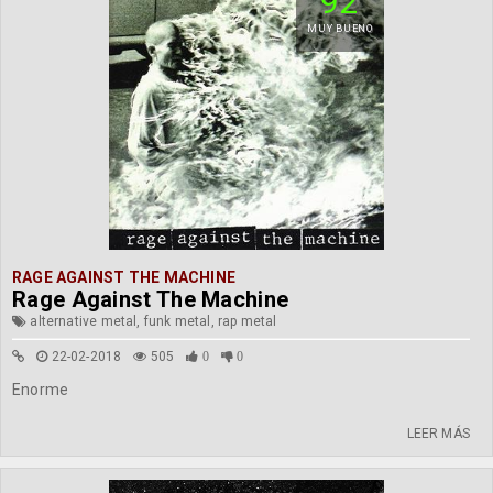
92
MUY BUENO
RAGE AGAINST THE MACHINE
Rage Against The Machine
alternative metal, funk metal, rap metal
22-02-2018
505
0
0
Enorme
LEER MÁS