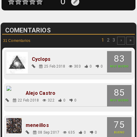
COMENTARIOS
1
2
3
›
»
31 Comentarios
83
Cyclops
25 Feb 2018
303
0
0
MUY BUENO
85
Alejo Castro
22 Feb 2018
322
0
0
MUY BUENO
75
meneillos
08 Sep 2017
635
0
0
BUENO