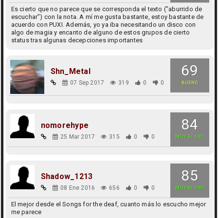
Es cierto que no parece que se corresponda el texto ("aburrido de
escuchar") con la nota. A mí me gusta bastante, estoy bastante de
acuerdo con PUXI. Además, yo ya iba necesitando un disco con
algo de magia y encanto de alguno de estos grupos de cierto
status tras algunas decepciones importantes
69
Shn_Metal
07 Sep 2017
319
0
0
BUENO
84
nomorehype
25 Mar 2017
315
0
0
MUY BUENO
85
Shadow_1213
08 Ene 2016
656
0
0
MUY BUENO
El mejor desde el Songs for the deaf, cuanto más lo escucho mejor
me parece