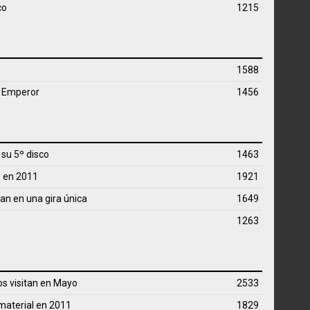
co
1215
1588
k Emperor
1456
su 5º disco
1463
s en 2011
1921
n en una gira única
1649
1263
os visitan en Mayo
2533
 material en 2011
1829