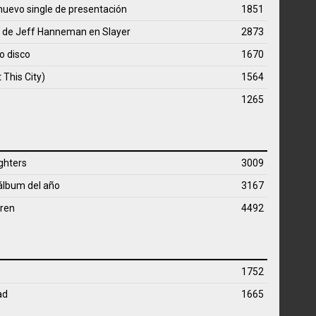
nuevo single de presentación
1851
al de Jeff Hanneman en Slayer
2873
o disco
1670
 This City)
1564
1265
ighters
3009
álbum del año
3167
dren
4492
1752
ad
1665