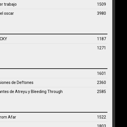
r trabajo
1509
el oscar
3980
 CKY
1187
1271
1601
rsiones de Deftones
2360
antes de Atreyu y Bleeding Through
2585
From Afar
1522
1803