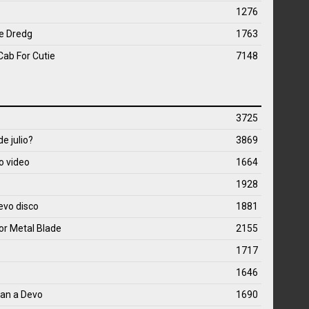
1276
de Dredg
1763
Cab For Cutie
7148
3725
e julio?
3869
o video
1664
1928
evo disco
1881
or Metal Blade
2155
1717
1646
an a Devo
1690