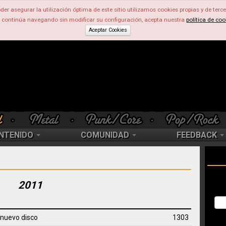
der asegurar la utilización óptima de este sitio utilizamos cookies propias y de terce
d continúa navegando sin modificar su configuración, acepta nuestra
política de coo
Aceptar Cookies
NTENIDO
COMUNIDAD
FEEDBACK
2011
 nuevo disco
1303