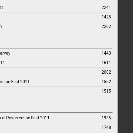
st
2241
1425
n
2262
Harvey
1443
011
1611
2002
ection Fest 2011
4552
1515
 el Resurrection Fest 2011
1935
1748