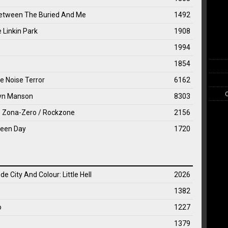
 Between The Buried And Me
1492
 Linkin Park
1908
1994
1854
me Noise Terror
6162
lyn Manson
8303
de Zona-Zero / Rockzone
2156
reen Day
1720
 de City And Colour: Little Hell
2026
1382
o
1227
1379