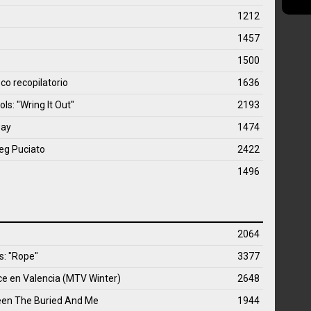
1212
1457
1500
o recopilatorio
1636
ls: "Wring It Out"
2193
Day
1474
eg Puciato
2422
1496
2064
s: "Rope"
3377
e en Valencia (MTV Winter)
2648
ween The Buried And Me
1944